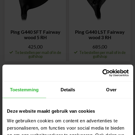
Ping G440 SFT Fairway
Ping G440 LST Fairway
wood 5 RH
wood 3 RH
425,00
685,00
Te bestellen per mail of in de
Te bestellen per mail of in de
golfshop
golfshop
-9%
-9%
Toestemming
Details
Over
Deze website maakt gebruik van cookies
We gebruiken cookies om content en advertenties te
personaliseren, om functies voor social media te bieden
TaylorMade Qi4D Max
TaylorMade Qi4D Max
en om ons websiteverkeer te analyseren. Ook delen we