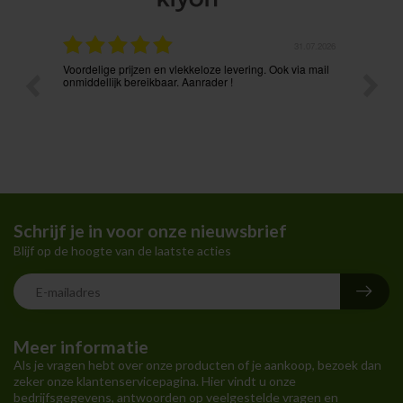
.08.2026
31.07.2026
Voordelige prijzen en vlekkeloze levering. Ook via mail
Prima p
t ik had
onmiddellijk bereikbaar. Aanrader !
Schrijf je in voor onze nieuwsbrief
Blijf op de hoogte van de laatste acties
Meer informatie
Als je vragen hebt over onze producten of je aankoop, bezoek dan
zeker onze klantenservicepagina. Hier vindt u onze
bedrijfsgegevens, antwoorden op veelgestelde vragen en