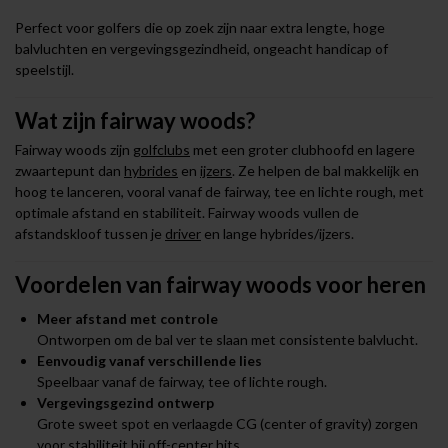
Perfect voor golfers die op zoek zijn naar extra lengte, hoge
balvluchten en vergevingsgezindheid, ongeacht handicap of
speelstijl.
Wat zijn fairway woods?
Fairway woods zijn
golfclubs
met een groter clubhoofd en lagere
zwaartepunt dan
hybrides
en
ijzers
. Ze helpen de bal makkelijk en
hoog te lanceren, vooral vanaf de fairway, tee en lichte rough, met
optimale afstand en stabiliteit. Fairway woods vullen de
afstandskloof tussen je
driver
en lange hybrides/ijzers.
Voordelen van fairway woods voor heren
Meer afstand met controle
Ontworpen om de bal ver te slaan met consistente balvlucht.
Eenvoudig vanaf verschillende lies
Speelbaar vanaf de fairway, tee of lichte rough.
Vergevingsgezind ontwerp
Grote sweet spot en verlaagde CG (center of gravity) zorgen
voor stabiliteit bij off-center hits.