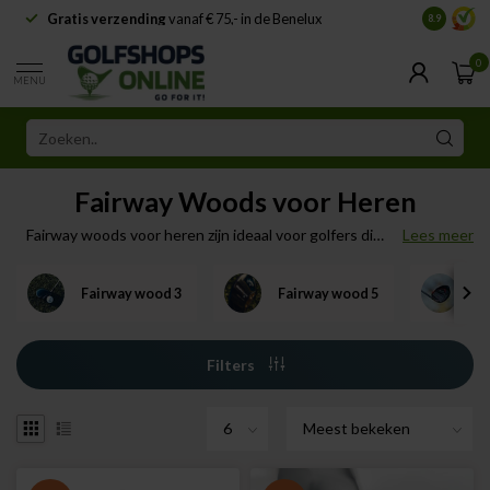
Gratis verzending
vanaf € 75,- in de Benelux
Samenwe
8.9
0
MENU
Fairway Woods voor Heren
Fairway woods voor heren zijn ideaal voor golfers die
Lees meer
maximale afstand willen combineren met controle en
vergevingsgezindheid. Bij GolfShopsOnline vind je een
Fairway wood 3
Fairway wood 5
Fa
ruim assortiment fairway woods, geschikt voor gebruik
vanaf de tee en fairway.
Filters