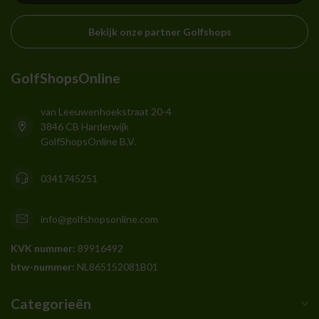
Bekijk onze partner Golfshops
GolfShopsOnline
van Leeuwenhoekstraat 20-4
3846 CB Harderwijk
GolfShopsOnline B.V.
0341745251
info@golfshopsonline.com
KVK nummer:
89916492
btw-nummer:
NL865152081B01
Categorieën