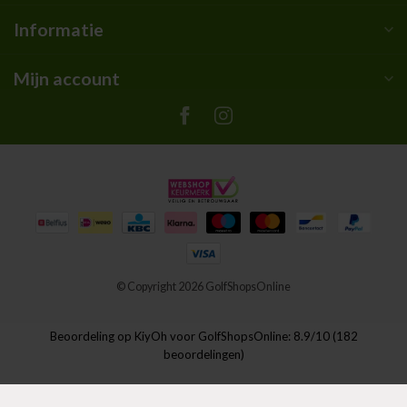
Informatie
Mijn account
© Copyright 2026 GolfShopsOnline
Beoordeling op
KiyOh
voor GolfShopsOnline: 8.9/10 (182
beoordelingen)