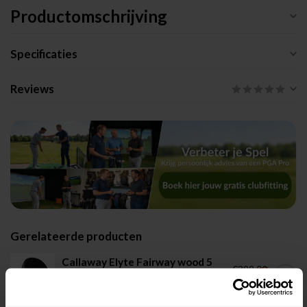
Productomschrijving
Specificaties
Reviews
Gerelateerde producten
Callaway Elyte Fairway wood 5
€399,00
RH
€335,00
Op voorraad