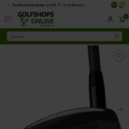
Gratis verzending
vanaf € 75,- in de Benelux
Samenwe
8.9
0
MENU