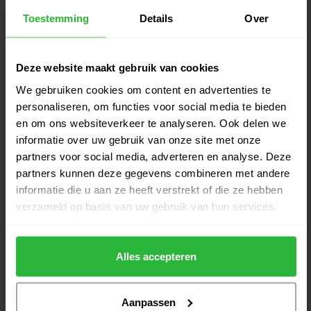
Toestemming
Details
Over
Ping G440 MAX Fairway wood 5
RH
€425,00
Op voorraad
Deze website maakt gebruik van cookies
TaylorMade Qi4D Fairway wood
We gebruiken cookies om content en advertenties te
€399,00
5 rechts
personaliseren, om functies voor social media te bieden
€365,00
Op voorraad
en om ons websiteverkeer te analyseren. Ook delen we
informatie over uw gebruik van onze site met onze
Callaway Quantum Max Fairway
partners voor social media, adverteren en analyse. Deze
€399,00
wood 5 RH
partners kunnen deze gegevens combineren met andere
€365,00
Op voorraad
informatie die u aan ze heeft verstrekt of die ze hebben
verzameld op basis van uw gebruik van hun services.
Titleist GT2 Fairway wood 5 RH
€379,00
€359,00
Op voorraad
Alles accepteren
Aanpassen