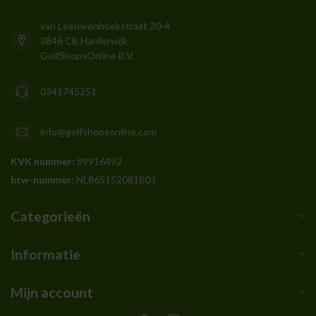
van Leeuwenhoekstraat 20-4
3846 CB Harderwijk
GolfShopsOnline B.V.
0341745251
info@golfshopsonline.com
KVK nummer:
89916492
btw-nummer:
NL865152081B01
Categorieën
Informatie
Mijn account