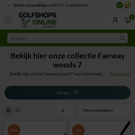
Gratis verzending
vanaf € 75,- in de Benelux
Samenwe
8.9
0
MENU
Bekijk hier onze collectie Fairway
woods 7
Bekijk hier al onze fairway wood 7 voor heren met
Lees meer
prachtige merken zoals Callaway, Ping, Taylor Made en
nog veel meer.
Filters
-16%
-9%