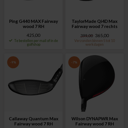
Ping G440 MAX Fairway
TaylorMade Qi4D Max
wood 7 RH
Fairway wood 7 rechts
425,00
365,00
399,00
Te bestellen per mail of in de
Verzonden binnen 5 tot 10
golfshop
werkdagen
-9%
-7%
Callaway Quantum Max
Wilson DYNAPWR Max
Fairway wood 7 RH
Fairway wood 7 RH