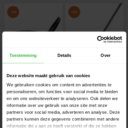
-5%
-9%
Toestemming
Details
Over
Titleist GT1 Fairway
TaylorMade Qi4D Max
wood 7 RH
Lite Fairway wood 7
Deze website maakt gebruik van cookies
rechts
We gebruiken cookies om content en advertenties te
365,00
399,00
359,00
379,00
personaliseren, om functies voor social media te bieden
Verzonden binnen 8 - 14
informeer naar levertijd
werkdagen
en om ons websiteverkeer te analyseren. Ook delen we
informatie over uw gebruik van onze site met onze
partners voor social media, adverteren en analyse. Deze
-8%
partners kunnen deze gegevens combineren met andere
informatie die u aan ze heeft verstrekt of die ze hebben