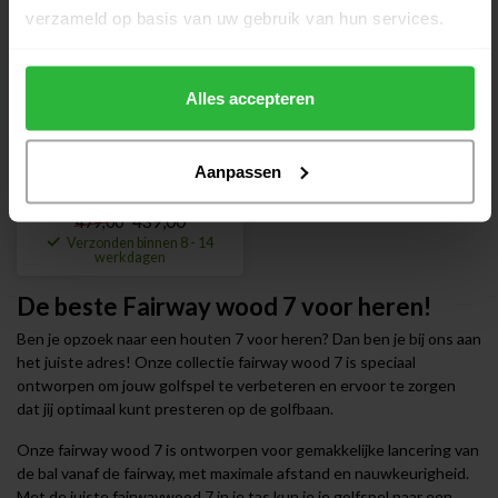
verzameld op basis van uw gebruik van hun services.
Alles accepteren
TaylorMade Qi4D Tour
Aanpassen
Fairway wood 7 rechts
439,00
479,00
Verzonden binnen 8 - 14
werkdagen
De beste Fairway wood 7 voor heren!
Ben je opzoek naar een houten 7 voor heren? Dan ben je bij ons aan
het juiste adres! Onze collectie fairway wood 7 is speciaal
ontworpen om jouw golfspel te verbeteren en ervoor te zorgen
dat jij optimaal kunt presteren op de golfbaan.
Onze fairway wood 7 is ontworpen voor gemakkelijke lancering van
de bal vanaf de fairway, met maximale afstand en nauwkeurigheid.
Met de juiste fairwaywood 7 in je tas kun je je golfspel naar een