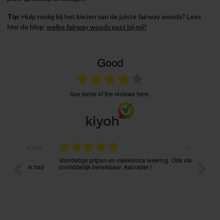
Tip:
Hulp nodig bij het kiezen van de juiste fairway woods? Lees
hier de blog:
welke fairway woods past bij mij?
Good
see some of the reviews here.
.08.2026
31.07.2026
Voordelige prijzen en vlekkeloze levering. Ook via mail
Prima p
t ik had
onmiddellijk bereikbaar. Aanrader !