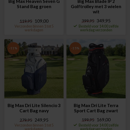
Big Max Heaven Seven G
Big Max Blade IP 2
Stand Bag groen
Golftrolley met 3 wielen
wit
349,95
109,00
399,95
119,95
Verzonden binnen 1 tot 5
Besteld voor 14:00 zelfde
werkdagen
werkdag verzonden
-11%
-15%
Big Max Dri Lite Silencio 3
Big Max Dri Lite Terra
Cart Bag navy
Sport Cart Bag zwart
169,00
249,95
199,95
279,95
Verzonden binnen 1 tot 5
Besteld voor 14:00 zelfde
werkdagen
werkdag verzonden