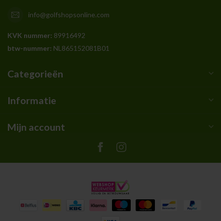
info@golfshopsonline.com
KVK nummer:
89916492
btw-nummer:
NL865152081B01
Categorieën
Informatie
Mijn account