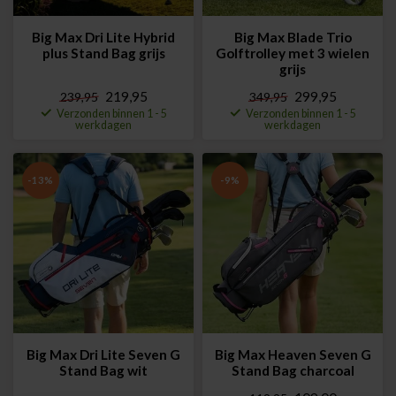
Big Max Dri Lite Hybrid
Big Max Blade Trio
plus Stand Bag grijs
Golftrolley met 3 wielen
grijs
219,95
299,95
239,95
349,95
Verzonden binnen 1 - 5
Verzonden binnen 1 - 5
werkdagen
werkdagen
-13%
-9%
Big Max Dri Lite Seven G
Big Max Heaven Seven G
Stand Bag wit
Stand Bag charcoal