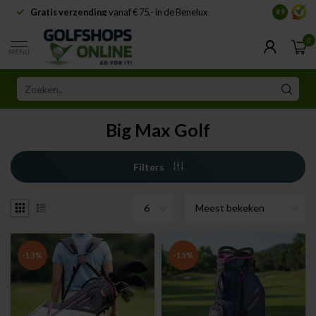
Gratis verzending
vanaf € 75,- in de Benelux
Samenwe
8.9
0
MENU
Big Max Golf
Filters
-13%
-15%