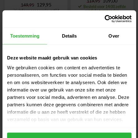
109,00
119,95
129,95
149,95
Besteld voor 14:00 zelfde
informeer naar levertijd
werkdag verzonden
-13%
-9%
Toestemming
Details
Over
Deze website maakt gebruik van cookies
We gebruiken cookies om content en advertenties te
personaliseren, om functies voor social media te bieden
en om ons websiteverkeer te analyseren. Ook delen we
informatie over uw gebruik van onze site met onze
Big Max Blade IP 2
Big Max Heaven Seven G
Golftrolley met 3 wielen
Stand Bag zwart
partners voor social media, adverteren en analyse. Deze
zwart
partners kunnen deze gegevens combineren met andere
349,95
109,00
399,95
119,95
informatie die u aan ze heeft verstrekt of die ze hebben
Besteld voor 14:00 zelfde
Besteld voor 14:00 zelfde
verzameld op basis van uw gebruik van hun services.
werkdag verzonden
werkdag verzonden