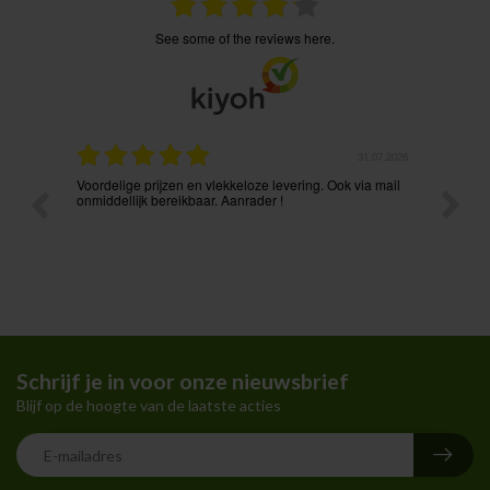
see some of the reviews here.
.08.2026
31.07.2026
Voordelige prijzen en vlekkeloze levering. Ook via mail
Prima p
t ik had
onmiddellijk bereikbaar. Aanrader !
Schrijf je in voor onze nieuwsbrief
Blijf op de hoogte van de laatste acties