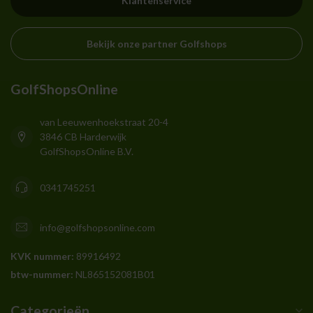
Klantenservice
Bekijk onze partner Golfshops
GolfShopsOnline
van Leeuwenhoekstraat 20-4
3846 CB Harderwijk
GolfShopsOnline B.V.
0341745251
info@golfshopsonline.com
KVK nummer:
89916492
btw-nummer:
NL865152081B01
Categorieën