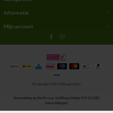
Informatie
Mijn account
© Copyright 2026 GolfShopsOnline
Beoordeling op
KiyOh
voor GolfShopsOnline: 8.9/10 (182
beoordelingen)