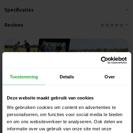
Specificaties
Reviews
Toestemming
Details
Over
Gerelateerde producten
Deze website maakt gebruik van cookies
Big Max Aqua Silencio 4 cart bag
€389,95
charcoal
We gebruiken cookies om content en advertenties te
€339,00
Op voorraad
personaliseren, om functies voor social media te bieden
en om ons websiteverkeer te analyseren. Ook delen we
informatie over uw gebruik van onze site met onze