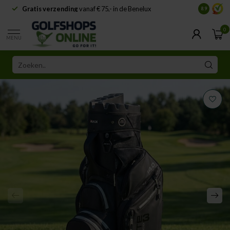
Gratis verzending
vanaf € 75,- in de Benelux
Samenwe
8.9
0
MENU