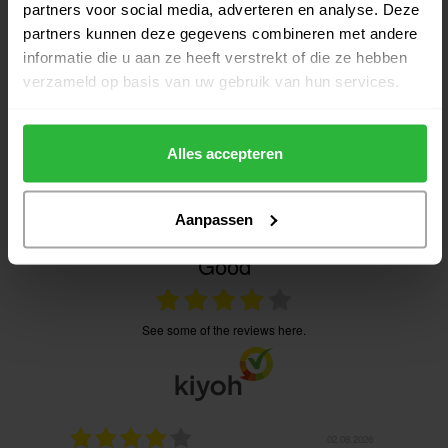
partners voor social media, adverteren en analyse. Deze
partners kunnen deze gegevens combineren met andere
Heeft u vragen over het product?
informatie die u aan ze heeft verstrekt of die ze hebben
verzameld op basis van uw gebruik van hun services.
Of heeft u hulp nodig bij het bestellen? Neem gerust contact
op met onze experts via
Alles accepteren
klantenservice@golfshopsonline.com
. Wij helpen u graag
verder!
Aanpassen
Good
see some of the reviews here.
02.08.2026