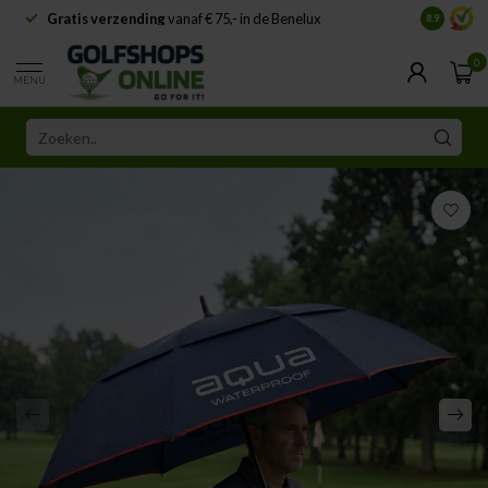
Gratis verzending
vanaf € 75,- in de Benelux
Samenwe
8.9
0
MENU