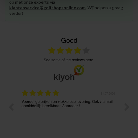
op met onze experts via
klantenservice@golfshopsonline.com
. Wij helpen u graag
verder!
Good
see some of the reviews here.
.08.2026
31.07.2026
Voordelige prijzen en vlekkeloze levering. Ook via mail
Prima p
t ik had
onmiddellijk bereikbaar. Aanrader !