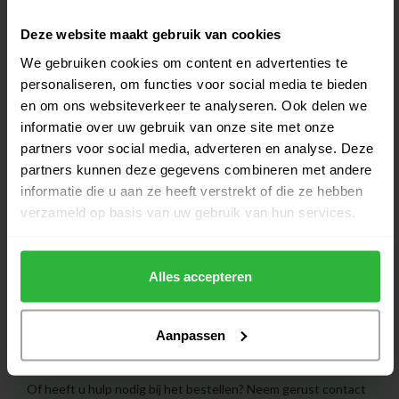
Big Max Aqua Golfparaplu Blauw
€39,95
Deze website maakt gebruik van cookies
Op voorraad
We gebruiken cookies om content en advertenties te
personaliseren, om functies voor social media te bieden
Big Max Aqua UV Golfparaplu
en om ons websiteverkeer te analyseren. Ook delen we
Cobalt
€45,00
informatie over uw gebruik van onze site met onze
Niet op voorraad
partners voor social media, adverteren en analyse. Deze
partners kunnen deze gegevens combineren met andere
Big Max Aqua UV Golfparaplu
informatie die u aan ze heeft verstrekt of die ze hebben
Fuchsia
€45,00
verzameld op basis van uw gebruik van hun services.
Niet op voorraad
Alles accepteren
Heeft u vragen over het product?
Aanpassen
Of heeft u hulp nodig bij het bestellen? Neem gerust contact