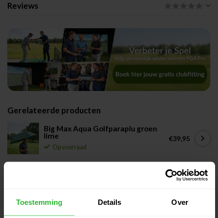
Reviews
Gerelateerde producten
Big Max Aqua Golfparaplu groen
lime
€39,95
Op voorraad
Big Max Aqua Golfparaplu
charcoal zilver
€39,95
Op voorraad
Toestemming
Details
Over