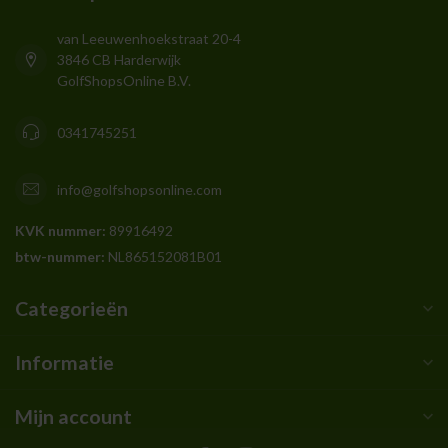
van Leeuwenhoekstraat 20-4
3846 CB Harderwijk
GolfShopsOnline B.V.
0341745251
info@golfshopsonline.com
KVK nummer:
89916492
btw-nummer:
NL865152081B01
Categorieën
Informatie
Mijn account