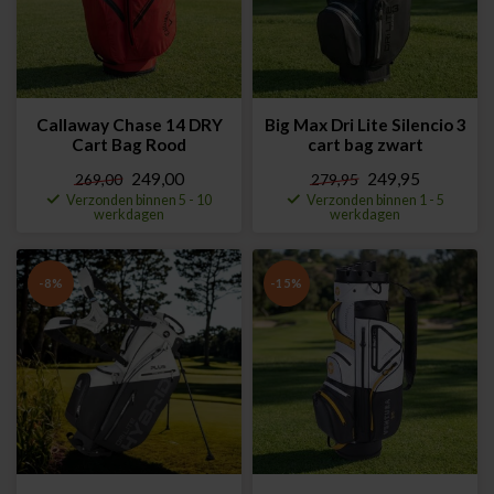
Callaway Chase 14 DRY
Big Max Dri Lite Silencio 3
Cart Bag Rood
cart bag zwart
249,00
249,95
269,00
279,95
Verzonden binnen 5 - 10
Verzonden binnen 1 - 5
werkdagen
werkdagen
-8%
-15%