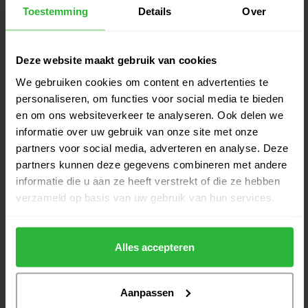
Toestemming
Details
Over
-17%
-18%
Deze website maakt gebruik van cookies
We gebruiken cookies om content en advertenties te
personaliseren, om functies voor social media te bieden
en om ons websiteverkeer te analyseren. Ook delen we
informatie over uw gebruik van onze site met onze
partners voor social media, adverteren en analyse. Deze
partners kunnen deze gegevens combineren met andere
Fastfold Elegance
Big Max Dri Lite Hybrid
Diamond Cart Bag Ultra
Tour 2 Stand Bag olijf
informatie die u aan ze heeft verstrekt of die ze hebben
Dry Zwart
verzameld op basis van uw gebruik van hun services.
289,00
229,00
349,95
279,95
Besteld voor 14:00 zelfde
Besteld voor 14:00 zelfde
werkdag verzonden
werkdag verzonden
Alles accepteren
Toon
1
-
18
van 86
Aanpassen
1
2
3
4
5