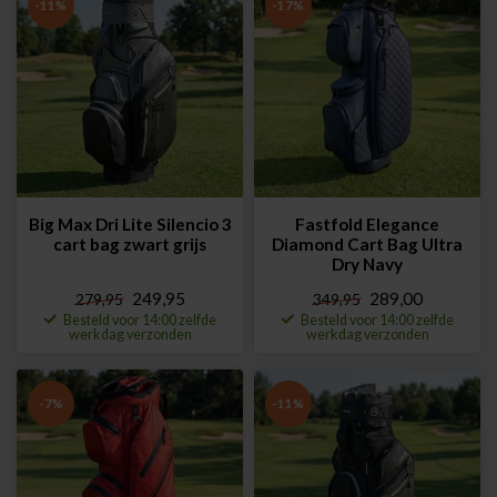
-11%
-17%
Big Max Dri Lite Silencio 3
Fastfold Elegance
cart bag zwart grijs
Diamond Cart Bag Ultra
Dry Navy
249,95
289,00
279,95
349,95
Besteld voor 14:00 zelfde
Besteld voor 14:00 zelfde
werkdag verzonden
werkdag verzonden
-7%
-11%