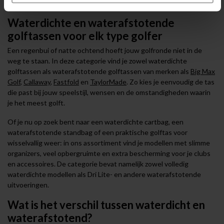
Waterdichte en waterafstotende
golftassen voor elk type golfer
Een regenbui of natte ochtend hoeft jouw golfronde niet in de
weg te staan. In deze categorie vind je zowel waterdichte
golftassen als waterafstotende golftassen van merken als
Big Max
Golf
,
Callaway
,
Fastfold
en
TaylorMade
. Zo kies je eenvoudig de tas
die past bij jouw speelstijl, wensen en de omstandigheden waarin
je het meest golft.
Of je nu op zoek bent naar een waterdichte cartbag, een
waterafstotende standbag of een praktische golftas voor
wisselvallig weer: in ons assortiment vind je modellen met slimme
organizers, veel opbergruimte en extra bescherming voor je clubs
en accessoires. De categorie bevat namelijk zowel volledig
waterdichte modellen als Dri Lite- en andere waterafstotende
uitvoeringen.
Wat is het verschil tussen waterdicht en
waterafstotend?