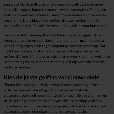
Een waterdichte golftas is ontworpen om je uitrusting zo goed
mogelijk droog te houden tijdens stevige regenbuien. Daarbij zijn
vaak niet alleen de materialen, maar ook de naden en ritsen extra
beschermd. Dit is ideaal voor golfers die vaak spelen in natte
omstandigheden of maximale bescherming willen voor hun spullen.
Een waterafstotende golftas biedt bescherming tegen lichte
regen, spatwater en vochtige omstandigheden, maar is meestal
niet volledig afgesloten tegen langdurige of zware neerslag. Dat
maakt een waterafstotende golftas een uitstekende keuze voor
golfers die vooral in droog tot wisselvallig weer spelen en wel extra
bescherming willen, zonder direct een volledig waterdicht model
nodig te hebben.
Kies de juiste golftas voor jouw ronde
Binnen deze categorie vind je verschillende soorten golftassen,
zoals
cartbags
en
standbags
, in zowel waterdichte als
waterafstotende uitvoeringen. Zoek je maximale bescherming op
de trolley of golfcart, dan is een waterdichte cartbag vaak een
logische keuze. Loop je veel en wil je een lichtere tas, dan kan een
waterafstotende standbag juist erg interessant zijn.