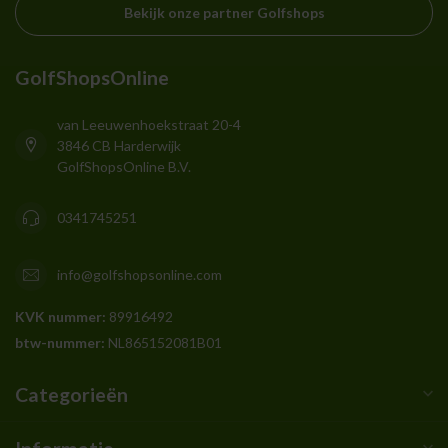
Bekijk onze partner Golfshops
GolfShopsOnline
van Leeuwenhoekstraat 20-4
3846 CB Harderwijk
GolfShopsOnline B.V.
0341745251
info@golfshopsonline.com
KVK nummer:
89916492
btw-nummer:
NL865152081B01
Categorieën