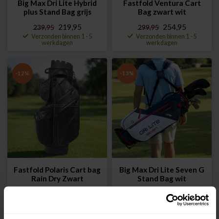
Big Max Dri Lite Hybrid
Fastfold Ventura Cart
plus Stand Bag grijs
Bag zwart wit
219,95
254,95
239,95
299,95
Verzonden binnen 1 - 5
Verzonden binnen 1 - 5
werkdagen
werkdagen
-12%
-13%
Fastfold Polaris Cart bag
Big Max Dri Lite Seven G
Rain Dry Zwart
Stand Bag wit
229,95
259,95
129,95
149,95
Verzonden binnen 1 - 5
werkdagen
informeer naar levertijd