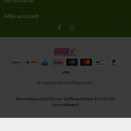
Informatie
Mijn account
© Copyright 2026 GolfShopsOnline
Beoordeling op
KiyOh
voor GolfShopsOnline: 8.9/10 (181
beoordelingen)