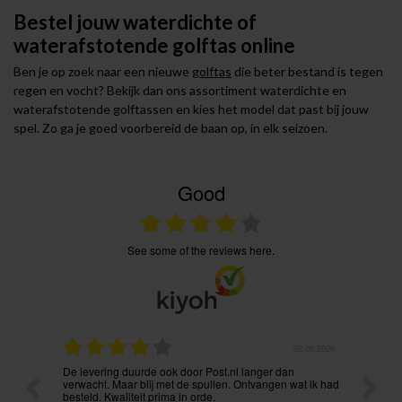
Bestel jouw waterdichte of
waterafstotende golftas online
Ben je op zoek naar een nieuwe
golftas
die beter bestand is tegen
regen en vocht? Bekijk dan ons assortiment waterdichte en
waterafstotende golftassen en kies het model dat past bij jouw
spel. Zo ga je goed voorbereid de baan op, in elk seizoen.
Good
see some of the reviews here.
.08.2026
31.07.2026
Voordelige prijzen en vlekkeloze levering. Ook via mail
Prima p
t ik had
onmiddellijk bereikbaar. Aanrader !