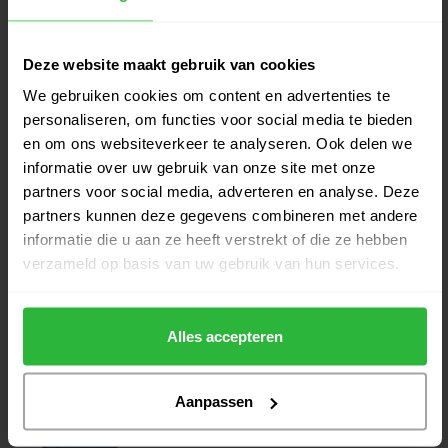
Op voorraad
Fastfold Polaris Cart bag Rain
Deze website maakt gebruik van cookies
€259,95
Dry Zwart
€229,95
We gebruiken cookies om content en advertenties te
Op voorraad
personaliseren, om functies voor social media te bieden
en om ons websiteverkeer te analyseren. Ook delen we
Fastfold Elegance Diamond Cart
€349,95
informatie over uw gebruik van onze site met onze
Bag Ultra Dry Zwart
€289,00
partners voor social media, adverteren en analyse. Deze
Op voorraad
partners kunnen deze gegevens combineren met andere
informatie die u aan ze heeft verstrekt of die ze hebben
Fastfold Orion Stand Bag Navy
€169,95
verzameld op basis van uw gebruik van hun services.
wit
€149,95
Niet op voorraad
Alles accepteren
Aanpassen
Heeft u vragen over het product?