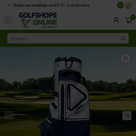
Gratis verzending
vanaf € 75,- in de Benelux
Samenwe
8.9
0
MENU