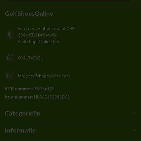
GolfShopsOnline
van Leeuwenhoekstraat 20-4
3846 CB Harderwijk
GolfShopsOnline B.V.
0341745251
info@golfshopsonline.com
KVK nummer:
89916492
btw-nummer:
NL865152081B01
Categorieën
Informatie