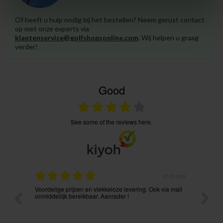
Of heeft u hulp nodig bij het bestellen? Neem gerust contact
op met onze experts via
klantenservice@golfshopsonline.com
. Wij helpen u graag
verder!
Good
see some of the reviews here.
.08.2026
31.07.2026
Voordelige prijzen en vlekkeloze levering. Ook via mail
Prima p
t ik had
onmiddellijk bereikbaar. Aanrader !