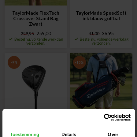
TaylorMade FlexTech
TaylorMade SpeedSoft
Crossover Stand Bag
ink blauw golfbal
Zwart
259,00
36,95
299,95
41,00
Bestel nu, volgende werkdag
Bestel nu, volgende werkdag
verzonden.
verzonden.
-9%
-10%
TaylorMade Qi4D
TaylorMade Pro Stand
Fairway wood 3 rechts
Bag navy rood
Toestemming
Details
Over