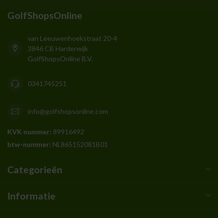
GolfShopsOnline
van Leeuwenhoekstraat 20-4
3846 CB Harderwijk
GolfShopsOnline B.V.
0341745251
info@golfshopsonline.com
KVK nummer:
89916492
btw-nummer:
NL865152081B01
Categorieën
Informatie