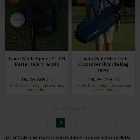
TaylorMade Spider ZT CB
TaylorMade FlexTech
Putter zwart rechts
Crossover Hybride Bag
navy
609,00
259,00
659,00
299,95
Bestel nu, volgende werkdag
Bestel nu, volgende werkdag
verzonden.
verzonden.
Toon
37
-
54
van 182
1
2
3
4
5
11
TaylorMade is een toonaangevend merk in de wereld van golf. De