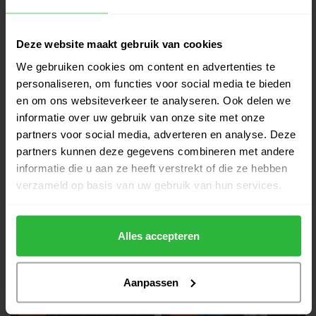
365,00
199,00
399,00
219,95
Verzonden binnen 8 - 14
Bestel nu, volgende werkdag
werkdagen
verzonden.
Deze website maakt gebruik van cookies
We gebruiken cookies om content en advertenties te
-9%
-9%
personaliseren, om functies voor social media te bieden
en om ons websiteverkeer te analyseren. Ook delen we
informatie over uw gebruik van onze site met onze
partners voor social media, adverteren en analyse. Deze
partners kunnen deze gegevens combineren met andere
informatie die u aan ze heeft verstrekt of die ze hebben
verzameld op basis van uw gebruik van hun services.
TaylorMade Qi4D Max
TaylorMade Spider Tour X
Lite Driver rechts
S Putter Zwart RH
Alles accepteren
639,00
699,00
365,00
399,00
Verzonden binnen 8 - 14
werkdagen
informeer naar levertijd
Aanpassen
-8%
-14%