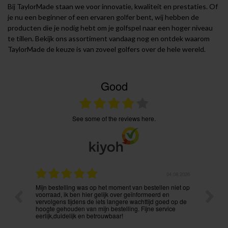
Bij TaylorMade staan we voor innovatie, kwaliteit en prestaties. Of
je nu een beginner of een ervaren golfer bent, wij hebben de
producten die je nodig hebt om je golfspel naar een hoger niveau
te tillen. Bekijk ons assortiment vandaag nog en ontdek waarom
TaylorMade de keuze is van zoveel golfers over de hele wereld.
Good
see some of the reviews here.
.08.2026
04.08.2026
Mijn bestelling was op het moment van bestellen niet op
De leve
voorraad, ik ben hier gelijk over geïnformeerd en
verwach
vervolgens tijdens de iets langere wachttijd goed op de
besteld
hoogte gehouden van mijn bestelling. Fijne service
eerlijk,duidelijk en betrouwbaar!