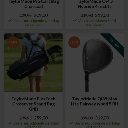
TaylorMade Pro Cart Bag
TaylorMade Qi4D
Charcoal
Hybride 4 rechts
209,00
319,00
229,95
349,00
Bestel nu, volgende werkdag
Verzonden binnen 8 - 14
verzonden.
werkdagen
OP = OP
-14%
-20%
TaylorMade FlexTech
TaylorMade Qi35 Max
Crossover Stand Bag
Lite Fairway wood 5 RH
Grijs
259,00
319,00
299,95
399,00
Bestel nu, volgende werkdag
Bestel nu, volgende werkdag
verzonden.
verzonden.