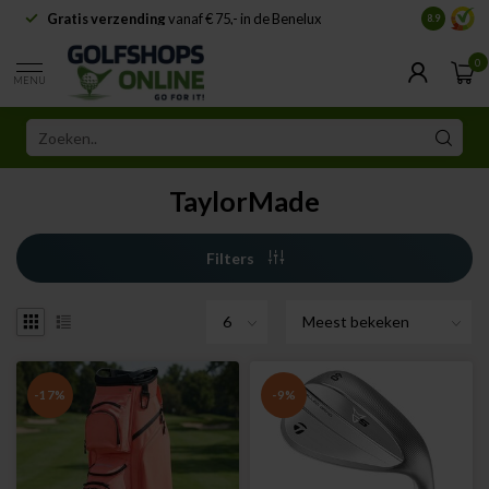
Gratis verzending
vanaf € 75,- in de Benelux
Samenwe
8.9
0
MENU
TaylorMade
Filters
-17%
-9%