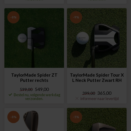
-8%
-9%
TaylorMade Spider ZT
TaylorMade Spider Tour X
Putter rechts
L Neck Putter Zwart RH
549,00
599,00
365,00
399,00
Bestel nu, volgende werkdag
verzonden.
informeer naar levertijd
-8%
-5%