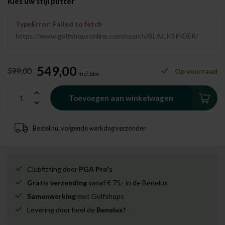
Kies uw stijl putter
TypeError: Failed to fetch
https://www.golfshopsonline.com/search/BLACKSPIDER/
549,00
599,00
Op voorraad
Incl. btw
Toevoegen aan winkelwagen
Bestel nu, volgende werkdag verzonden
Clubfitting door
PGA Pro's
Gratis verzending
vanaf € 75,- in de Benelux
Samenwerking
met Golfshops
Levering door heel de
Benelux!