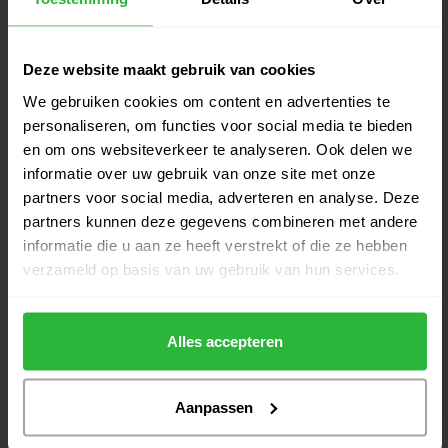
€549,00
Op voorraad
Deze website maakt gebruik van cookies
TaylorMade Spider Tour Slant
€399,00
Putter Zwart RH
We gebruiken cookies om content en advertenties te
€365,00
Op voorraad
personaliseren, om functies voor social media te bieden
en om ons websiteverkeer te analyseren. Ook delen we
TaylorMade Spider Tour X L Neck
informatie over uw gebruik van onze site met onze
€399,00
Putter Zwart RH
partners voor social media, adverteren en analyse. Deze
€365,00
Niet op voorraad
partners kunnen deze gegevens combineren met andere
informatie die u aan ze heeft verstrekt of die ze hebben
TaylorMade Spider ZT CB Putter
verzameld op basis van uw gebruik van hun services.
€659,00
zwart rechts
€609,00
Op voorraad
Alles accepteren
Aanpassen
Heeft u vragen over het product?