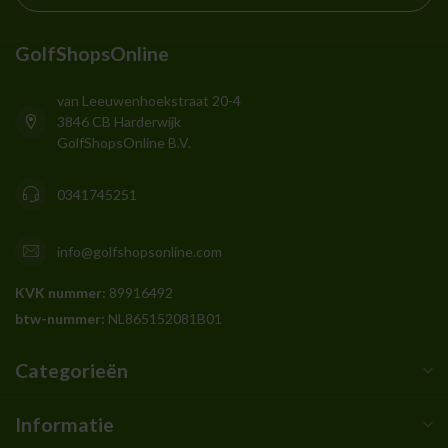
GolfShopsOnline
van Leeuwenhoekstraat 20-4
3846 CB Harderwijk
GolfShopsOnline B.V.
0341745251
info@golfshopsonline.com
KVK nummer:
89916492
btw-nummer:
NL865152081B01
Categorieën
Informatie