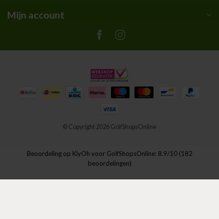
Mijn account
© Copyright 2026 GolfShopsOnline
Beoordeling op
KiyOh
voor GolfShopsOnline: 8.9/10 (182
beoordelingen)