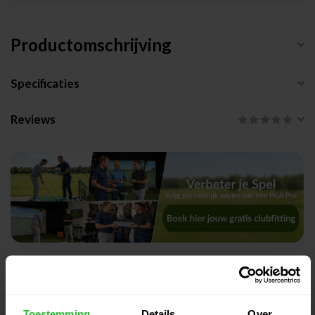
Productomschrijving
Specificaties
Reviews
Gerelateerde producten
TaylorMade Spider ZT Putter
€599,00
Zwart rechts
Toestemming
Details
Over