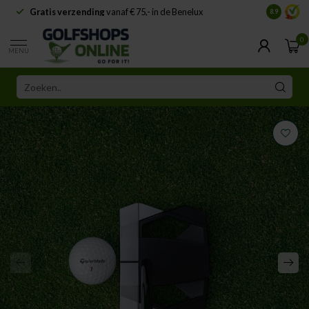
Gratis verzending
vanaf € 75,- in de Benelux
Samenwer
8.9
0
MENU