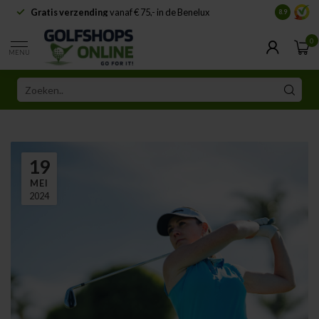
Gratis verzending
vanaf € 75,- in de Benelux
Samenwe
8.9
0
MENU
19
MEI
2024