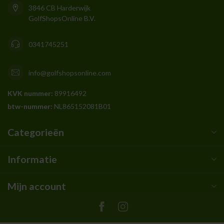
3846 CB Harderwijk
GolfShopsOnline B.V.
0341745251
info@golfshopsonline.com
KVK nummer:
89916492
btw-nummer:
NL865152081B01
Categorieën
Informatie
Mijn account