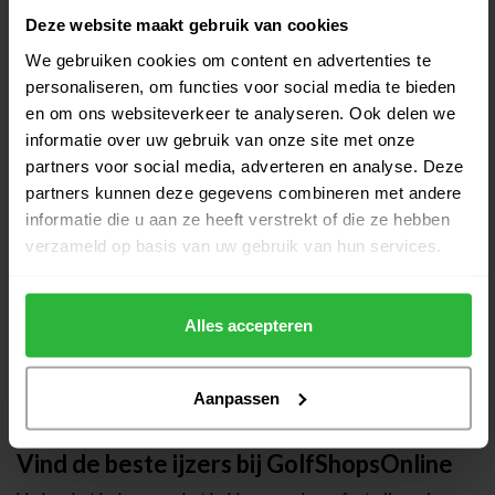
Deze website maakt gebruik van cookies
We gebruiken cookies om content en advertenties te
personaliseren, om functies voor social media te bieden
en om ons websiteverkeer te analyseren. Ook delen we
informatie over uw gebruik van onze site met onze
partners voor social media, adverteren en analyse. Deze
partners kunnen deze gegevens combineren met andere
Clubfitting bij The Link Valley
informatie die u aan ze heeft verstrekt of die ze hebben
Bij The Link Valley bieden we een exclusieve
clubfitting
op de
verzameld op basis van uw gebruik van hun services.
golfbaan. Ga samen met een van onze professionals op pad en
laat je speelstijl grondig analyseren. Met geavanceerde
Alles accepteren
technologieën en persoonlijke begeleiding zorgen we ervoor
dat je perfect afgestemde clubs krijgt die passen bij jouw
unieke spel. Ervaar het verschil van op maat gemaakte clubs
Aanpassen
tijdens je volgende rondje golf op onze prachtige baan.
Vind de beste ijzers bij GolfShopsOnline