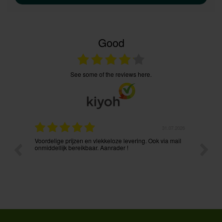
Good
see some of the reviews here.
.08.2026
31.07.2026
Voordelige prijzen en vlekkeloze levering. Ook via mail
Prima p
t ik had
onmiddellijk bereikbaar. Aanrader !