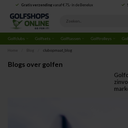
Gratis verzending
vanaf € 75,- in de Benelux
Golfclubs
Golfsets
Golftassen
Golftrolleys
Gol
Home
/
Blog
/
clubopmaat_blog
Blogs over golfen
Golfc
zinvo
mark