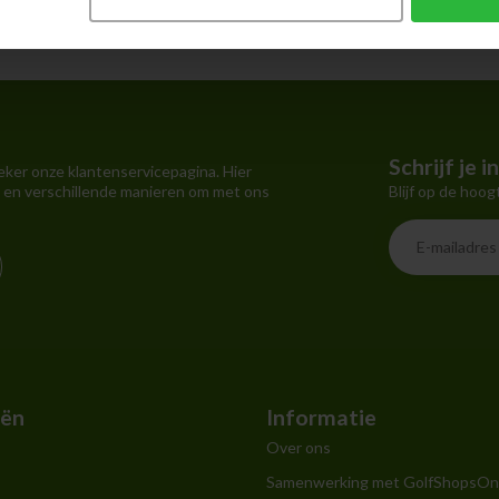
Schrijf je 
eker onze klantenservicepagina. Hier
Blijf op de hoog
 en verschillende manieren om met ons
eën
Informatie
Over ons
Samenwerking met GolfShopsOn