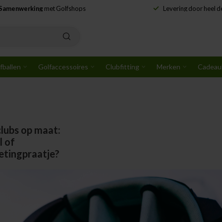
Samenwerking
met Golfshops
Levering door heel 
fballen
Golfaccessoires
Clubfitting
Merken
Cadeau
lubs op maat:
l of
etingpraatje?