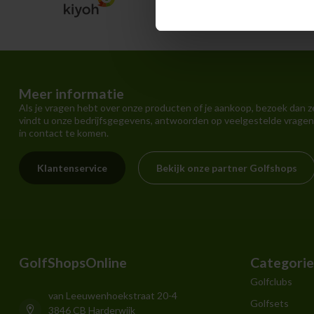
Meer informatie
Als je vragen hebt over onze producten of je aankoop, bezoek dan z
vindt u onze bedrijfsgegevens, antwoorden op veelgestelde vragen
in contact te komen.
Klantenservice
Bekijk onze partner Golfshops
GolfShopsOnline
Categori
Golfclubs
van Leeuwenhoekstraat 20-4
Golfsets
3846 CB Harderwijk