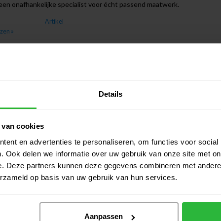
 een onafhankelijke specialist voor écht passend maatwerk.
Artikel
ezen »
Details
 van cookies
ent en advertenties te personaliseren, om functies voor social
. Ook delen we informatie over uw gebruik van onze site met on
e. Deze partners kunnen deze gegevens combineren met andere i
25.07.2026
23.0
erzameld op basis van uw gebruik van hun services.
Perfecte en snelle
Zeer vlotte service
tie.
Aanpassen