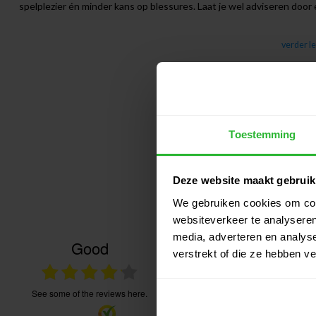
spelplezier én minder kans op blessures. Laat je wel adviseren door
verder l
Toestemming
Deze website maakt gebruik
We gebruiken cookies om cont
websiteverkeer te analyseren
media, adverteren en analys
Good
27.07.2026
verstrekt of die ze hebben v
s, goede service, bestelling goed te volgen.
Heel tevreden van de service. 
communicatie. Onmiddellijke ac
see some of the reviews here.