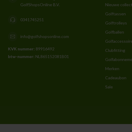
GolfShopsOnline B.V.
Nieuwe collect
Golftassen
0341745251
Golftrolleys
Golfballen
info@golfshopsonline.com
Golfaccessoir
KVK nummer:
89916492
Clubfitting
btw-nummer:
NL865152081B01
Golfabonnem
Merken
Cadeaubon
Sale