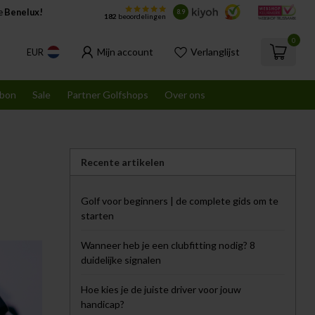
de
Benelux!
8.9
182
beoordelingen
0
Mijn account
Verlanglijst
EUR
bon
Sale
Partner Golfshops
Over ons
Recente artikelen
Golf voor beginners | de complete gids om te
starten
Wanneer heb je een clubfitting nodig? 8
duidelijke signalen
Hoe kies je de juiste driver voor jouw
handicap?