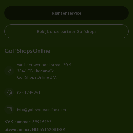
Klantenservice
Bekijk onze partner Golfshops
GolfShopsOnline
van Leeuwenhoekstraat 20-4
3846 CB Harderwijk
GolfShopsOnline B.V.
0341745251
info@golfshopsonline.com
KVK nummer:
89916492
btw-nummer:
NL865152081B01