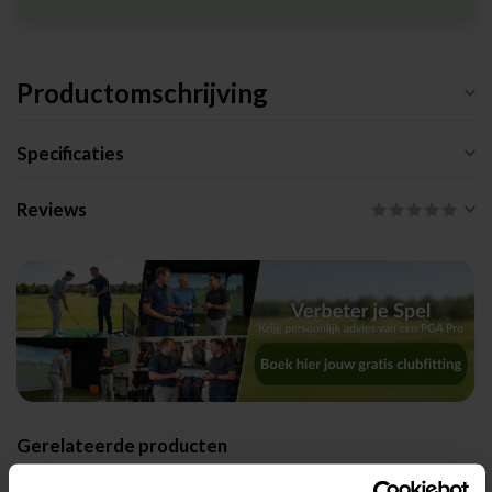
Productomschrijving
Specificaties
Reviews
Gerelateerde producten
TaylorMade Spider Tour X