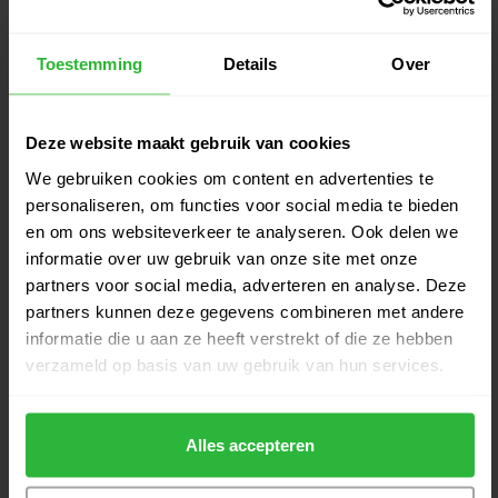
€399,00
Torched L-neck putter RH
€379,00
Op voorraad
Toestemming
Details
Over
TaylorMade Spider Tour X SL
€399,00
slant putter RH
€379,00
Deze website maakt gebruik van cookies
Op voorraad
We gebruiken cookies om content en advertenties te
personaliseren, om functies voor social media te bieden
TaylorMade Spider Tour X
€399,00
Torched slant putter RH
en om ons websiteverkeer te analyseren. Ook delen we
€379,00
Op voorraad
informatie over uw gebruik van onze site met onze
partners voor social media, adverteren en analyse. Deze
partners kunnen deze gegevens combineren met andere
Odyssey DFX Ten S Putter RH
€169,00
informatie die u aan ze heeft verstrekt of die ze hebben
€159,00
Op voorraad
verzameld op basis van uw gebruik van hun services.
Wilson infinite Zero Torque The
€219,00
606
Alles accepteren
€205,00
Op voorraad