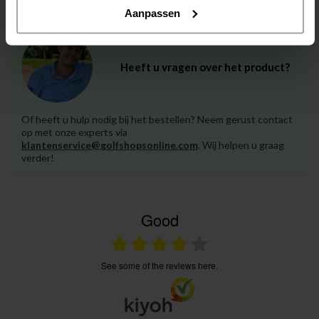
Aanpassen
Heeft u vragen over het product?
Of heeft u hulp nodig bij het bestellen? Neem gerust contact
op met onze experts via
klantenservice@golfshopsonline.com
. Wij helpen u graag
verder!
Good
see some of the reviews here.