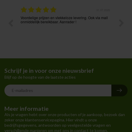
.08.2026
31.07.2026
Voordelige prijzen en vlekkeloze levering. Ook via mail
Prima p
t ik had
onmiddellijk bereikbaar. Aanrader !
Schrijf je in voor onze nieuwsbrief
Blijf op de hoogte van de laatste acties
Meer informatie
Als je vragen hebt over onze producten of je aankoop, bezoek dan
zeker onze klantenservicepagina. Hier vindt u onze
bedrijfsgegevens, antwoorden op veelgestelde vragen en
verschillende manieren om met ons in contact te komen.