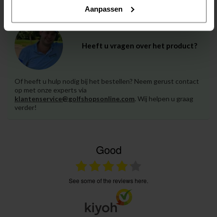
Aanpassen
Heeft u vragen over het product?
Of heeft u hulp nodig bij het bestellen? Neem gerust contact
op met onze experts via
klantenservice@golfshopsonline.com
. Wij helpen u graag
verder!
Good
see some of the reviews here.