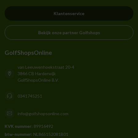
Klantenservice
Bekijk onze partner Golfshops
GolfShopsOnline
van Leeuwenhoekstraat 20-4
3846 CB Harderwijk
GolfShopsOnline B.V.
0341745251
info@golfshopsonline.com
KVK nummer:
89916492
btw-nummer:
NL865152081B01