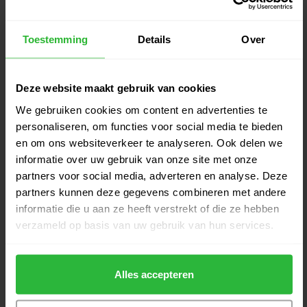
Wilson infinite Windy City RH
€139,00
€129,00
Op voorraad
Toestemming
Details
Over
Scotty Cameron Studio Style
€529,00
Fastback 2
€489,00
Deze website maakt gebruik van cookies
Op voorraad
We gebruiken cookies om content en advertenties te
personaliseren, om functies voor social media te bieden
Scotty Cameron Studio Style
€529,00
New Port 2 RH
en om ons websiteverkeer te analyseren. Ook delen we
€499,00
Op voorraad
informatie over uw gebruik van onze site met onze
partners voor social media, adverteren en analyse. Deze
partners kunnen deze gegevens combineren met andere
Scotty Cameron Studio Style
€529,00
New Port 2+ RH
informatie die u aan ze heeft verstrekt of die ze hebben
€499,00
Op voorraad
verzameld op basis van uw gebruik van hun services.
Odyssey DFX 25 One Wide Crank
€169,00
Hosel putter RH
Alles accepteren
€159,00
Op voorraad