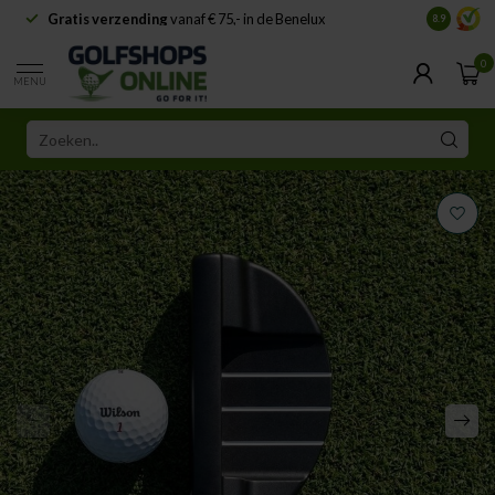
Gratis verzending
vanaf € 75,- in de Benelux
Samenwe
8.9
0
MENU