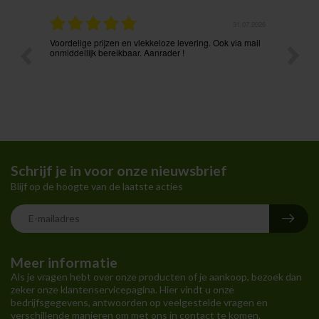
.08.2026
31.07.2026
Voordelige prijzen en vlekkeloze levering. Ook via mail
Prima p
t ik had
onmiddellijk bereikbaar. Aanrader !
Schrijf je in voor onze nieuwsbrief
Blijf op de hoogte van de laatste acties
Meer informatie
Als je vragen hebt over onze producten of je aankoop, bezoek dan
zeker onze klantenservicepagina. Hier vindt u onze
bedrijfsgegevens, antwoorden op veelgestelde vragen en
verschillende manieren om met ons in contact te komen.