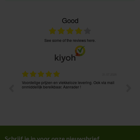
Good
see some of the reviews here.
.08.2026
31.07.2026
Voordelige prijzen en vlekkeloze levering. Ook via mail
Prima p
t ik had
onmiddellijk bereikbaar. Aanrader !
Schrijf je in voor onze nieuwsbrief