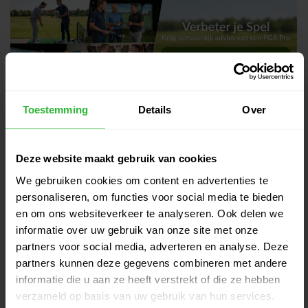
Toestemming
Details
Over
Gerelateerde producten
Callaway Wedge Opus SP Black
€199,00
Shadow SG staal RH
Deze website maakt gebruik van cookies
€185,00
Op voorraad
We gebruiken cookies om content en advertenties te
personaliseren, om functies voor social media te bieden
Titleist Vokey Wedge SM11 JB F
€220,00
en om ons websiteverkeer te analyseren. Ook delen we
Staal RH
€205,00
informatie over uw gebruik van onze site met onze
Op voorraad
partners voor social media, adverteren en analyse. Deze
partners kunnen deze gegevens combineren met andere
Callaway CB12 Wedge graphite
€169,00
informatie die u aan ze heeft verstrekt of die ze hebben
RH
€155,00
verzameld op basis van uw gebruik van hun services.
Op voorraad