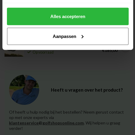
Callaway Wedge Opus SP
€199,00
Chrome SG staal RH
Alles accepteren
€185,00
Op voorraad
Aanpassen
Callaway Wedge Opus SP Black
€199,00
SG graphite RH
€185,00
Op voorraad
Heeft u vragen over het product?
Of heeft u hulp nodig bij het bestellen? Neem gerust contact
op met onze experts via
klantenservice@golfshopsonline.com
. Wij helpen u graag
verder!