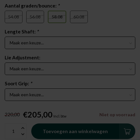
Aantal graden/bounce:
*
54.08
56.08
58.08
60.08
Lengte Shaft:
*
Lie Adjustment:
Soort Grip:
*
€205,00
220,00
Niet op voorraad
Incl. btw
Toevoegen aan winkelwagen