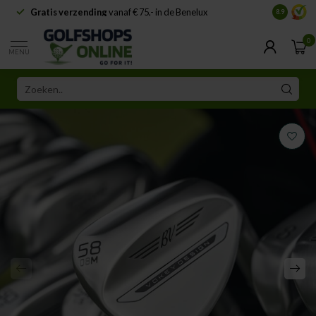
Gratis verzending
vanaf € 75,- in de Benelux
Samenwe
8.9
0
MENU