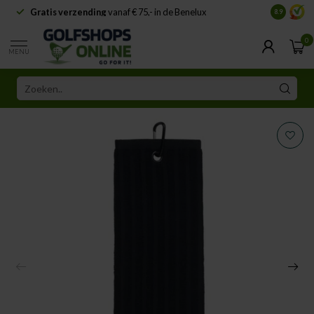
Gratis verzending
vanaf € 75,- in de Benelux
Samenwe
8.9
0
MENU