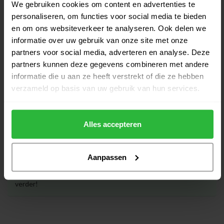
We gebruiken cookies om content en advertenties te
€12,95
Op voorraad
personaliseren, om functies voor social media te bieden
en om ons websiteverkeer te analyseren. Ook delen we
TaylorMade Tour Golfhanddoek
informatie over uw gebruik van onze site met onze
€32,00
zwart
partners voor social media, adverteren en analyse. Deze
€29,95
Op voorraad
partners kunnen deze gegevens combineren met andere
informatie die u aan ze heeft verstrekt of die ze hebben
verzameld op basis van uw gebruik van hun services.
Heeft u vragen over het product?
Alles accepteren
Aanpassen
Of heeft u hulp nodig bij het bestellen? Neem gerust contact
op met onze experts via
klantenservice@golfshopsonline.com
. Wij helpen u graag
verder!