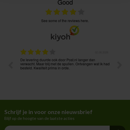
Good
see some of the reviews here.
.08.2026
31.07.2026
Voordelige prijzen en vlekkeloze levering. Ook via mail
Prima p
t ik had
onmiddellijk bereikbaar. Aanrader !
Schrijf je in voor onze nieuwsbrief
Blijf op de hoogte van de laatste acties