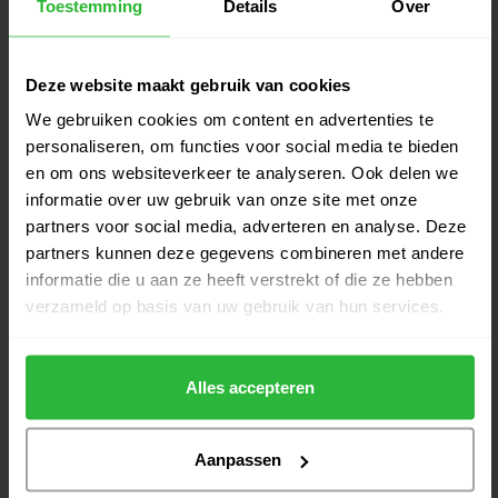
Toestemming
Details
Over
€59,50
Op voorraad
Deze website maakt gebruik van cookies
TaylorMade Tour Response Stripe
€57,00
Multi golfballen
We gebruiken cookies om content en advertenties te
€51,50
Niet op voorraad
personaliseren, om functies voor social media te bieden
en om ons websiteverkeer te analyseren. Ook delen we
Wilson Duo Soft golfbal wit track
informatie over uw gebruik van onze site met onze
€119,80
360° set van 4 dozen
partners voor social media, adverteren en analyse. Deze
€99,95
Op voorraad
partners kunnen deze gegevens combineren met andere
informatie die u aan ze heeft verstrekt of die ze hebben
Wilson Duo Soft golfbal wit track
verzameld op basis van uw gebruik van hun services.
€29,95
360°
€27,50
Op voorraad
Alles accepteren
Aanpassen
Heeft u vragen over het product?