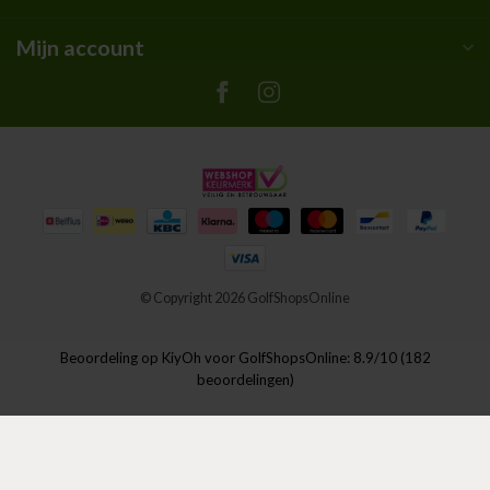
Mijn account
© Copyright 2026 GolfShopsOnline
Beoordeling op
KiyOh
voor GolfShopsOnline: 8.9/10 (182
beoordelingen)