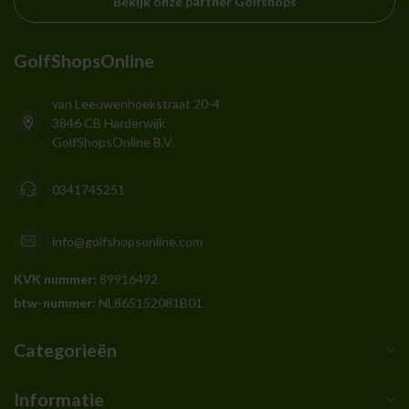
Bekijk onze partner Golfshops
GolfShopsOnline
van Leeuwenhoekstraat 20-4
3846 CB Harderwijk
GolfShopsOnline B.V.
0341745251
info@golfshopsonline.com
KVK nummer:
89916492
btw-nummer:
NL865152081B01
Categorieën
Informatie