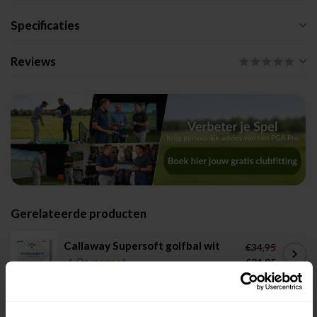
Specificaties
Reviews
Gerelateerde producten
Callaway Supersoft golfbal wit
€34,95
€31,95
Op voorraad
Titleist Pro V1 Golfbal Wit
€64,95