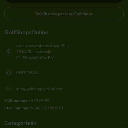
Bekijk onze partner Golfshops
GolfShopsOnline
van Leeuwenhoekstraat 20-4
3846 CB Harderwijk
GolfShopsOnline B.V.
0341745251
info@golfshopsonline.com
KVK nummer:
89916492
btw-nummer:
NL865152081B01
Categorieën