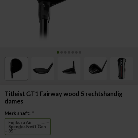
Titleist GT1 Fairway wood 5 rechtshandig
dames
Merk shaft:
*
Fujikura Air
Speeder Next Gen
35