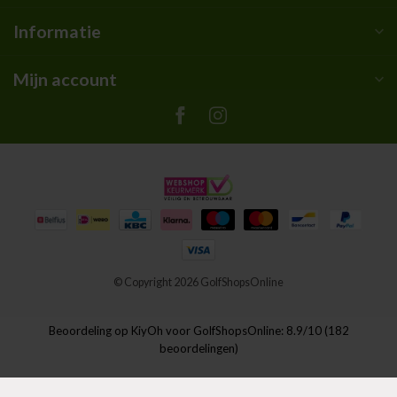
Informatie
Mijn account
© Copyright 2026 GolfShopsOnline
Beoordeling op
KiyOh
voor GolfShopsOnline: 8.9/10 (182
beoordelingen)