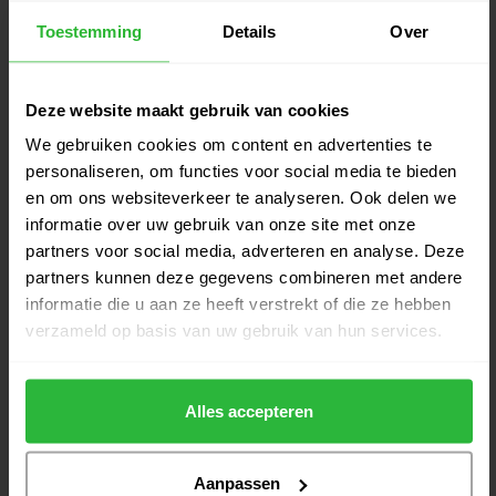
Toestemming
Details
Over
TaylorMade Kalea Gold Fairway
€329,00
wood 5
€299,00
Op voorraad
Deze website maakt gebruik van cookies
Callaway Elyte Fairway wood 5
We gebruiken cookies om content en advertenties te
€399,00
dames
personaliseren, om functies voor social media te bieden
€335,00
Op voorraad
en om ons websiteverkeer te analyseren. Ook delen we
informatie over uw gebruik van onze site met onze
TaylorMade Qi35 Max Lite
partners voor social media, adverteren en analyse. Deze
€399,00
Fairway wood 5 dames
partners kunnen deze gegevens combineren met andere
€319,00
Op voorraad
informatie die u aan ze heeft verstrekt of die ze hebben
verzameld op basis van uw gebruik van hun services.
Callaway Quantum Max Fast
€429,00
Fairway wood 5 dames
€389,00
Op voorraad
Alles accepteren
Aanpassen