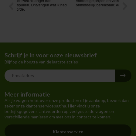
Voordelige prijzen en vlekkeloze levering. Ook via mail
Prima p
t ik had
onmiddellijk bereikbaar. Aanrader !
Schrijf je in voor onze nieuwsbrief
Blijf op de hoogte van de laatste acties
Meer informatie
Als je vragen hebt over onze producten of je aankoop, bezoek dan
zeker onze klantenservicepagina. Hier vindt u onze
bedrijfsgegevens, antwoorden op veelgestelde vragen en
verschillende manieren om met ons in contact te komen.
Klantenservice