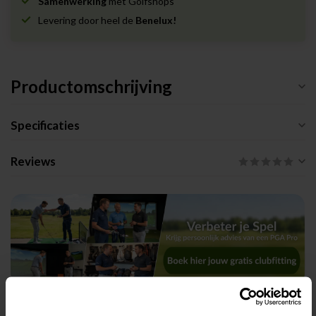
Samenwerking
met Golfshops
Levering door heel de
Benelux!
Productomschrijving
Specificaties
Reviews
Gerelateerde producten