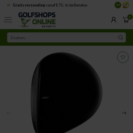
Gratis verzending
vanaf € 75,- in de Benelux
Samenwe
8.9
0
MENU