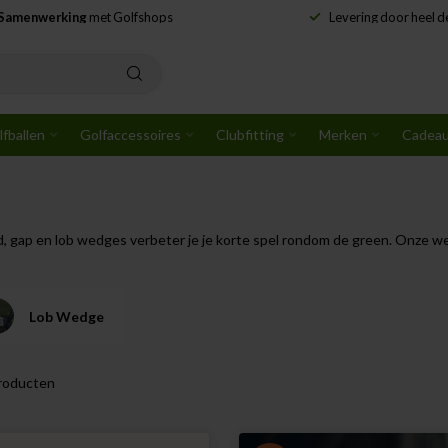
Samenwerking
met Golfshops
Levering door heel 
lfballen
Golfaccessoires
Clubfitting
Merken
Cadea
gap en lob wedges verbeter je je korte spel rondom de green. Onze wedg
Lob Wedge
roducten