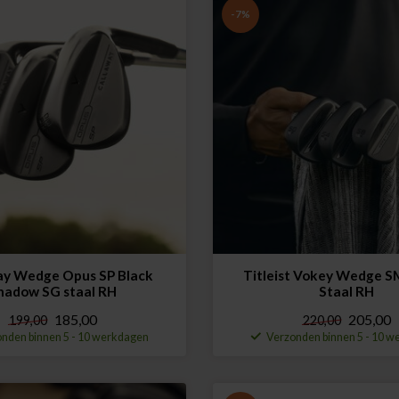
-7%
ay Wedge Opus SP Black
Titleist Vokey Wedge S
hadow SG staal RH
Staal RH
185,00
205,00
199,00
220,00
nden binnen 5 - 10 werkdagen
Verzonden binnen 5 - 10 