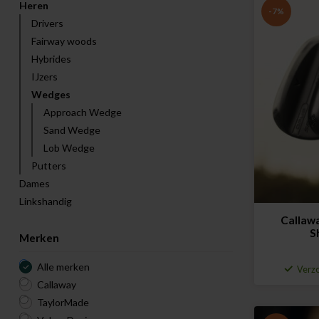
Heren
-7%
Drivers
Fairway woods
Hybrides
IJzers
Wedges
Approach Wedge
Sand Wedge
Lob Wedge
Putters
Dames
Linkshandig
Callaw
S
Merken
Alle merken
Verzo
Callaway
TaylorMade