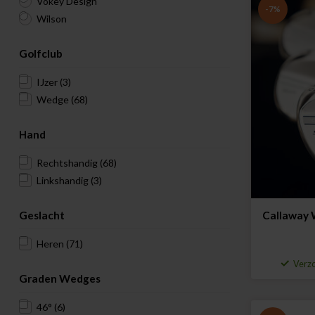
Vokey Design
-7%
Wilson
Golfclub
IJzer
(3)
Wedge
(68)
Hand
Rechtshandig
(68)
Linkshandig
(3)
Geslacht
Callaway
Heren
(71)
Verzo
Graden Wedges
46°
(6)