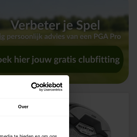
-9%
Over
 media te bieden en om ons