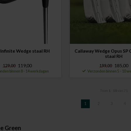
 Infinite Wedge staal RH
Callaway Wedge Opus SP 
staal RH
119,00
185,00
129,00
199,00
nden binnen 8 - 14 werkdagen
Verzonden binnen 5 - 10 
Toon
1
-
18
van 71
1
2
3
4
de Green