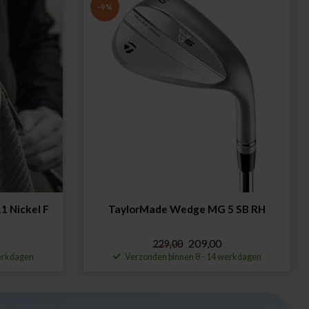
-9%
1 Nickel F
TaylorMade Wedge MG 5 SB RH
209,00
229,00
werkdagen
Verzonden binnen 8 - 14 werkdagen