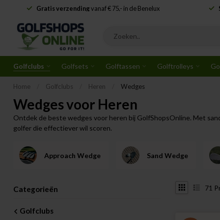
Gratis verzending
vanaf € 75,- in de Benelux
Golfclubs
Golfsets
Golftassen
Golftrolleys
Go
Home
/
Golfclubs
/
Heren
/
Wedges
Wedges voor Heren
Ontdek de beste wedges voor heren bij GolfShopsOnline. Met sand, 
golfer die effectiever wil scoren.
Approach Wedge
Sand Wedge
71
P
Categorieën
Golfclubs