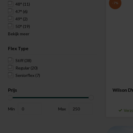
-7%
48°
(11)
47°
(6)
49°
(2)
50°
(19)
Bekijk meer
Flex Type
Stiff
(38)
Regular
(20)
Seniorflex
(7)
Prijs
Wilson D
Min
Max
Verzo