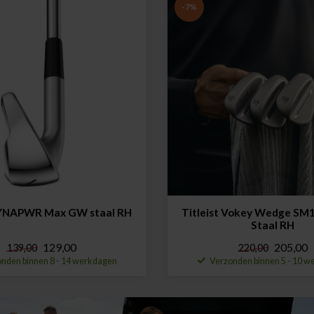
-7%
YNAPWR Max GW staal RH
Titleist Vokey Wedge SM1
Staal RH
129,00
205,00
139,00
220,00
nden binnen 8 - 14 werkdagen
Verzonden binnen 5 - 10 