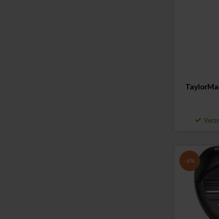
TaylorMa
Verzo
-8%