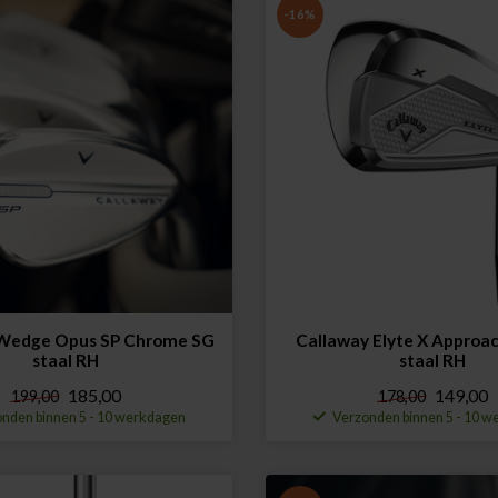
-16%
 Wedge Opus SP Chrome SG
Callaway Elyte X Appro
staal RH
staal RH
185,00
149,00
199,00
178,00
nden binnen 5 - 10 werkdagen
Verzonden binnen 5 - 10 