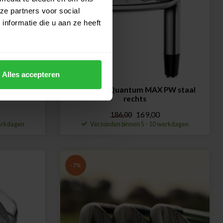
ze partners voor social
nformatie die u aan ze heeft
Alles accepteren
ach Wedge
Callaway Quantum MAX PW staal
rechts
169,00
186,00
werkdagen
Verzonden binnen 5 - 10 werkdagen
-7%