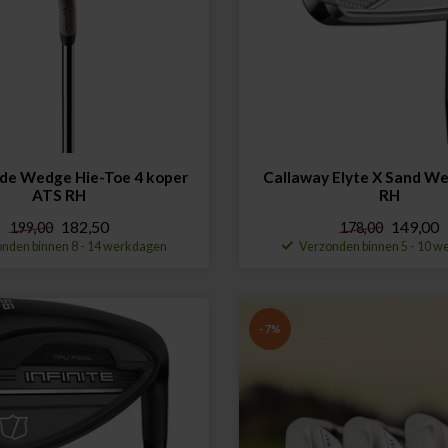
de Wedge Hie-Toe 4 koper
Callaway Elyte X Sand We
ATS RH
RH
182,50
149,00
199,00
178,00
nden binnen 8 - 14 werkdagen
Verzonden binnen 5 - 10 
-7%