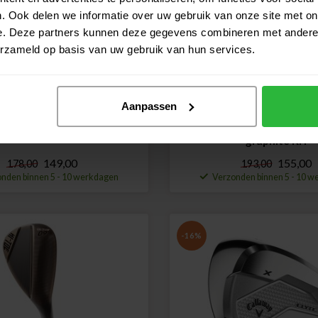
. Ook delen we informatie over uw gebruik van onze site met on
e. Deze partners kunnen deze gegevens combineren met andere i
erzameld op basis van uw gebruik van hun services.
Aanpassen
Elyte X Gap Wedge staal RH
Callaway Elyte X Appro
graphite RH
149,00
155,00
178,00
193,00
nden binnen 5 - 10 werkdagen
Verzonden binnen 5 - 10 
-16%