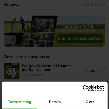
Reviews
Gerelateerde producten
Footjoy Gtxtreme LH dames
golfhandschoen
€22,00
Op voorraad
Callaway Dawn Patrol LH dames
golfhandschoen
€19,95
Op voorraad
Toestemming
Details
Over