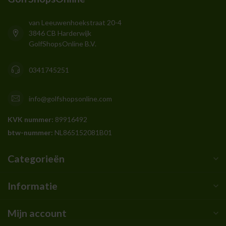
van Leeuwenhoekstraat 20-4
3846 CB Harderwijk
GolfShopsOnline B.V.
0341745251
info@golfshopsonline.com
KVK nummer:
89916492
btw-nummer:
NL865152081B01
Categorieën
Informatie
Mijn account