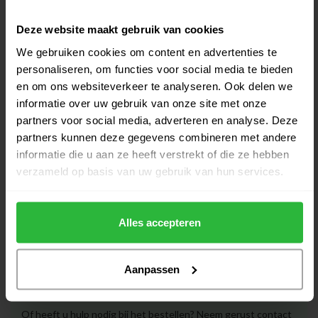
Callaway Syntech dames LH
golfhandschoen
€19,95
Deze website maakt gebruik van cookies
Op voorraad
We gebruiken cookies om content en advertenties te
personaliseren, om functies voor social media te bieden
Footjoy Raingrip LH dames
en om ons websiteverkeer te analyseren. Ook delen we
golfhandschoen
€23,95
informatie over uw gebruik van onze site met onze
Op voorraad
partners voor social media, adverteren en analyse. Deze
partners kunnen deze gegevens combineren met andere
Footjoy Weathersof LH dames
informatie die u aan ze heeft verstrekt of die ze hebben
golfhandschoen
€16,00
verzameld op basis van uw gebruik van hun services.
Niet op voorraad
Alles accepteren
Heeft u vragen over het product?
Aanpassen
Of heeft u hulp nodig bij het bestellen? Neem gerust contact