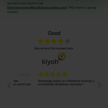
op met onze experts via
klantenservice@golfshopsonline.com
. Wij helpen u graag
verder!
Good
see some of the reviews here.
.08.2026
31.07.2026
Voordelige prijzen en vlekkeloze levering. Ook via mail
Prima p
t ik had
onmiddellijk bereikbaar. Aanrader !