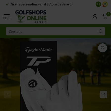
Gratis verzending
vanaf € 75,- in de Benelux
Samenwe
8.9
0
MENU