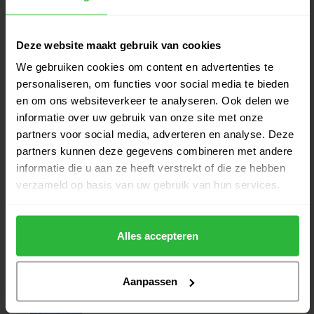
Op voorraad
TaylorMade Cart Lite Cart Bag
Deze website maakt gebruik van cookies
€299,95
Coral
€249,95
We gebruiken cookies om content en advertenties te
Op voorraad
personaliseren, om functies voor social media te bieden
en om ons websiteverkeer te analyseren. Ook delen we
TaylorMade FlexTech Crossover
€299,95
informatie over uw gebruik van onze site met onze
Stand Bag Grijs
€259,00
partners voor social media, adverteren en analyse. Deze
Op voorraad
partners kunnen deze gegevens combineren met andere
informatie die u aan ze heeft verstrekt of die ze hebben
TaylorMade FlexTech Crossover
€299,95
verzameld op basis van uw gebruik van hun services.
Stand Bag Zwart
€259,00
Op voorraad
Alles accepteren
Aanpassen
Heeft u vragen over het product?