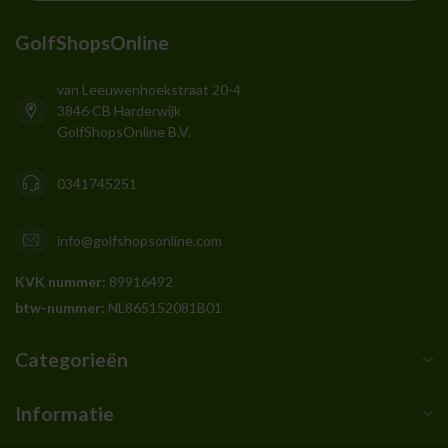
GolfShopsOnline
van Leeuwenhoekstraat 20-4
3846 CB Harderwijk
GolfShopsOnline B.V.
0341745251
info@golfshopsonline.com
KVK nummer:
89916492
btw-nummer:
NL865152081B01
Categorieën
Informatie