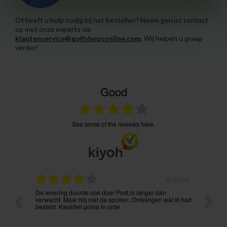
Of heeft u hulp nodig bij het bestellen? Neem gerust contact
op met onze experts via
klantenservice@golfshopsonline.com
. Wij helpen u graag
verder!
Good
see some of the reviews here.
02.08.2026
31.07.2026
dan
Voordelige prijzen en vlekkeloze levering. Ook via mail
Pr
n wat ik had
onmiddellijk bereikbaar. Aanrader !