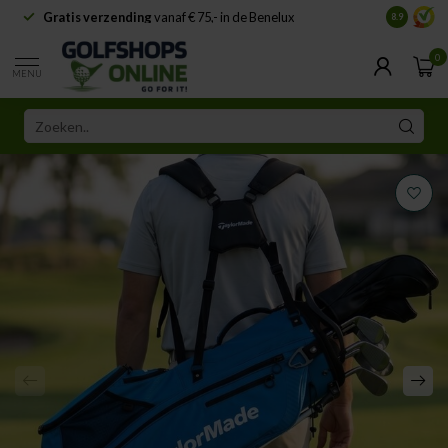
Gratis verzending
vanaf € 75,- in de Benelux
Samenwe
8.9
0
MENU