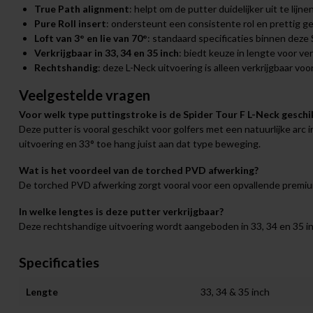
True Path alignment
: helpt om de putter duidelijker uit te lijne
Pure Roll insert
: ondersteunt een consistente rol en prettig gev
Loft van 3° en lie van 70°
: standaard specificaties binnen deze 
Verkrijgbaar in 33, 34 en 35 inch
: biedt keuze in lengte voor v
Rechtshandig
: deze L-Neck uitvoering is alleen verkrijgbaar vo
Veelgestelde vragen
Voor welk type puttingstroke is de Spider Tour F L-Neck geschi
Deze putter is vooral geschikt voor golfers met een natuurlijke arc
uitvoering en 33° toe hang juist aan dat type beweging.
Wat is het voordeel van de torched PVD afwerking?
De torched PVD afwerking zorgt vooral voor een opvallende premium
In welke lengtes is deze putter verkrijgbaar?
Deze rechtshandige uitvoering wordt aangeboden in 33, 34 en 35 in
Specificaties
Lengte
33, 34 & 35 inch