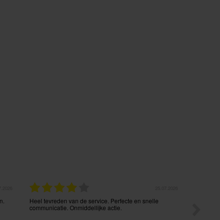
7.2026
25.07.2026
n.
Heel tevreden van de service. Perfecte en snelle
Zeer vlot
communicatie. Onmiddellijke actie.