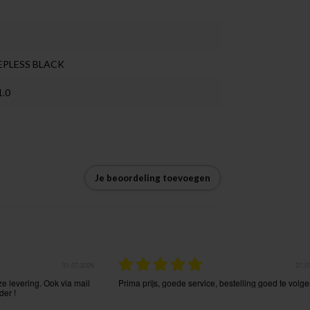
EPLESS BLACK
.0
Je beoordeling toevoegen
31.07.2026
27.0
ze levering. Ook via mail
Prima prijs, goede service, bestelling goed te volge
der !