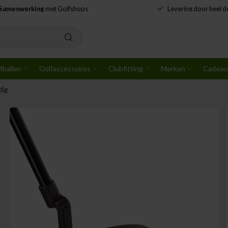
Samenwerking
met Golfshops
Levering door heel 
fballen
Golfaccessoires
Clubfitting
Merken
Cadeau
dig