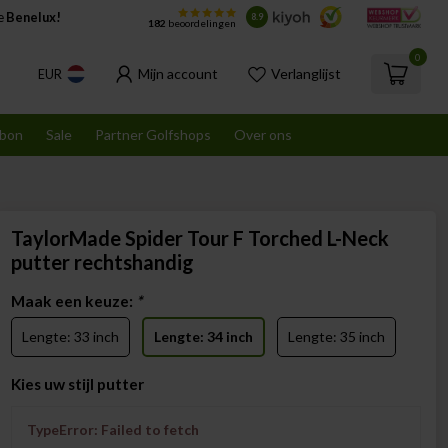
de
Benelux!
8.9
182
beoordelingen
0
Mijn account
Verlanglijst
EUR
bon
Sale
Partner Golfshops
Over ons
TaylorMade Spider Tour F Torched L-Neck
putter rechtshandig
Maak een keuze:
*
Lengte: 33 inch
Lengte: 34 inch
Lengte: 35 inch
Kies uw stijl putter
TypeError: Failed to fetch