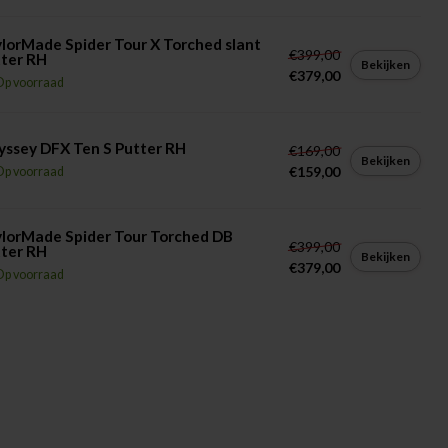
lorMade Spider Tour X Torched slant
€399,00
ter RH
Bekijken
€379,00
Op voorraad
ssey DFX Ten S Putter RH
€169,00
Bekijken
€159,00
Op voorraad
lorMade Spider Tour Torched DB
€399,00
ter RH
Bekijken
€379,00
Op voorraad