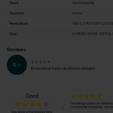
Hand
Rechtshandig
Geslacht
Heren
Merk Shaft
KBS CT PUTTER 120 ST
Grip
SUPERSTROKE PISTOL 1
Reviews
0
/
5
0
sterren op basis van
0
beoordelingen
Good
02.08.2026
ng duurde ook door Post.nl langer dan
Voordelige prijzen en vlekkelo
Maar blij met de spullen. Ontvangen wat ik
onmiddellijk bereikbaar. Aanra
d. Kwaliteit prima in orde.
see some of the reviews here.