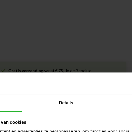
Gratis verzending
vanaf € 75,- in de Benelux
Levering door heel de
Benelux!
Details
 van cookies
eck putter rechtshandig
ent en advertenties te personaliseren, om functies voor social