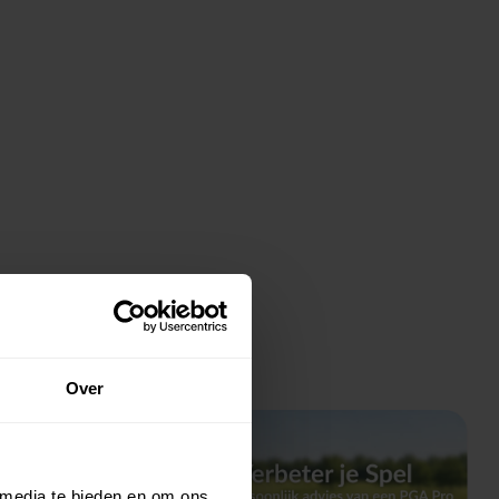
Over
 media te bieden en om ons