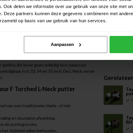
gemaakt voor golfers die de stabiliteit van een
. Ook delen we informatie over uw gebruik van onze site met on
er blade- of mid-malletmodel. TaylorMade omschrijft
e. Deze partners kunnen deze gegevens combineren met andere i
 een natuurlijke boog in hun puttingstroke hebben
erzameld op basis van uw gebruik van hun services.
houden.
rking. TaylorMade noemt dit een opvallende en
ie met de True Path alignment en de Pure Roll
Aanpassen
j duidelijker uitlijnen en een consistente balrol op de
golfers die liever geen volledig face-balanced
rkrijgbaar is in 33, 34 en 35 inch. De L-Neck versie
Gerelatee
s.
our F Torched L-Neck putter
Tay
put
oel van een traditioneler blade- of mid-
Tay
traling en duurzame afwerking.
RH
 in de puttingstroke.
 in het clubblad willen behouden.