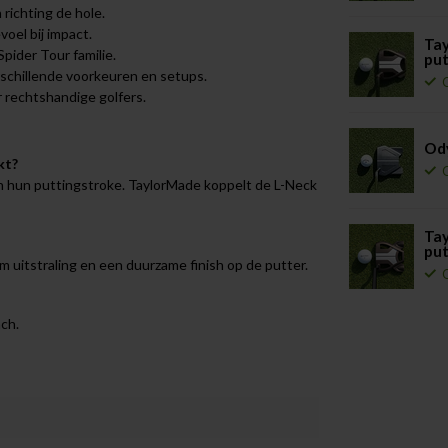
n richting de hole.
oel bij impact.
Tay
Spider Tour familie.
put
erschillende voorkeuren en setups.
or rechtshandige golfers.
Ody
kt?
 in hun puttingstroke. TaylorMade koppelt de L-Neck
Tay
put
 uitstraling en een duurzame finish op de putter.
ch.