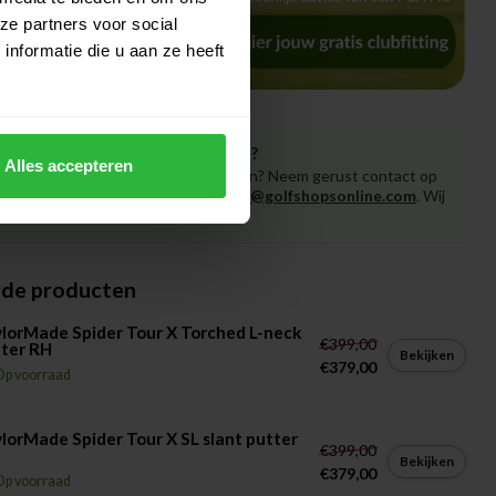
ze partners voor social
nformatie die u aan ze heeft
Heeft u vragen over het product?
Alles accepteren
Of heeft u hulp nodig bij het bestellen? Neem gerust contact op
met onze experts via
klantenservice@golfshopsonline.com
. Wij
helpen u graag verder!
rde producten
lorMade Spider Tour X Torched L-neck
€399,00
ter RH
Bekijken
€379,00
Op voorraad
lorMade Spider Tour X SL slant putter
€399,00
Bekijken
€379,00
Op voorraad