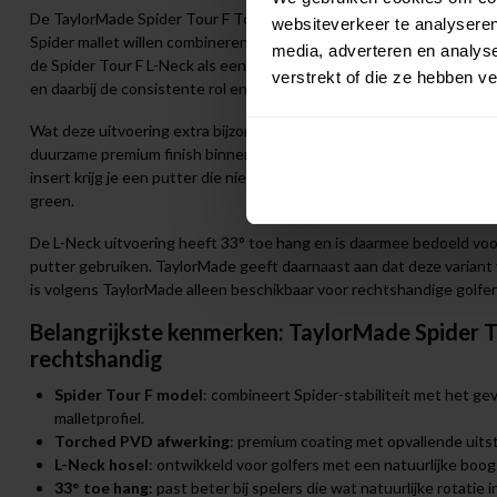
De TaylorMade Spider Tour F Torched L-Neck putter rechtshandig is 
websiteverkeer te analyseren
Spider mallet willen combineren met het gevoel van een traditionel
media, adverteren en analys
de Spider Tour F L-Neck als een uitstekende keuze voor spelers die
verstrekt of die ze hebben v
en daarbij de consistente rol en stabiliteit van een Spider willen be
Wat deze uitvoering extra bijzonder maakt, is de torched PVD afwe
duurzame premium finish binnen de Spider Tour familie. In combinat
insert krijg je een putter die niet alleen luxe oogt, maar ook helpt bi
green.
De L-Neck uitvoering heeft 33° toe hang en is daarmee bedoeld voor 
putter gebruiken. TaylorMade geeft daarnaast aan dat deze variant ve
is volgens TaylorMade alleen beschikbaar voor rechtshandige golfer
Belangrijkste kenmerken: TaylorMade Spider T
rechtshandig
Spider Tour F model
: combineert Spider-stabiliteit met het gev
malletprofiel.
Torched PVD afwerking
: premium coating met opvallende uits
L-Neck hosel
: ontwikkeld voor golfers met een natuurlijke boog
33° toe hang
: past beter bij spelers die wat natuurlijke rotatie