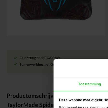
Clubfitting door
PGA Pro's
Samenwerking
met Golfshops
Toestemming
Productomschrijving
Deze website maakt gebruik
TaylorMade Spider Tour F Torched L-n
We gebruiken cookies om cont