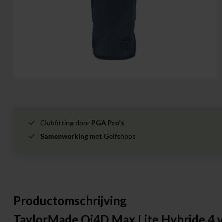
Clubfitting door
PGA Pro's
Samenwerking
met Golfshops
Productomschrijving
TaylorMade Qi4D Max Lite Hybride 4 v