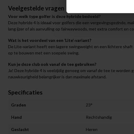
Veelgestelde vragen
Voor welk type golfer is deze hybride bedoeld?
Deze hybride 4 is ideaal voor golfers die een vergevingsgezinde, makk
lang ijzer of als aanvulling op fairwaywoods, met extra comfort en c
Wat is het voordeel van een ‘Lite’‑variant?
De Lite‑variant heeft een lagere swingweight en een lichtere shaft
op te bouwen met een soepele swing.
Kun je deze club ook vanaf de tee gebruiken?
Ja! Deze hybride 4 is veelzijdig genoeg om vanaf de tee te worden g
nauwkeurigheid belangrijker is dan maximale afstand.
Specificaties
Graden
23°
Hand
Rechtshandig
Geslacht
Heren