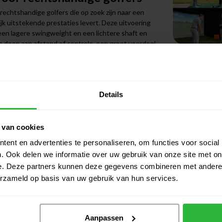
rechtshandige golfers die op zoek zijn naar een
lijk uitstekende prestaties levert. Deze uitvoering
en lagere swingweight en een lichtere shaft en
e doen aan afstand of controle, een groot voordeel
el contact
n te krijgen, wat bijdraagt aan een grotere
Details
t zwaartepunt zorgt voor een hoge balvlucht met
en of bij slagen vanuit de rough. Dankzij de
rs goed verwerken, waardoor je betrouwbaarheid op
 van cookies
Gerelatee
ent en advertenties te personaliseren, om functies voor social
i4D Max Lite Hybride 4 Rechts
. Ook delen we informatie over uw gebruik van onze site met on
Cal
gs
e. Deze partners kunnen deze gegevens combineren met andere i
erzameld op basis van uw gebruik van hun services.
n
istent spelen
Ca
Aanpassen