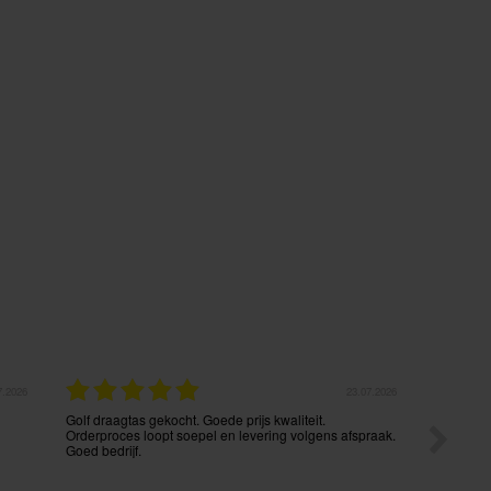
7.2026
23.07.2026
Golf draagtas gekocht. Goede prijs kwaliteit.
Het beste
Orderproces loopt soepel en levering volgens afspraak.
Vanaf het
Goed bedrijf.
communic
termijn e
ingepakt.