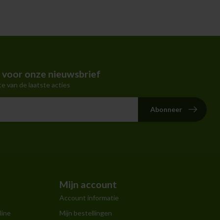
nemen. E
in voor onze nieuwsbrief
te van de laatste acties
Abonneer
Mijn account
Account informatie
line
Mijn bestellingen