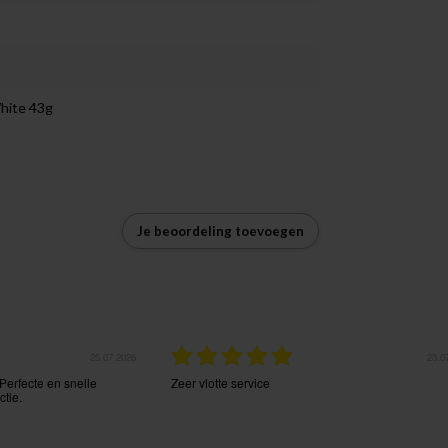
White 43g
Je beoordeling toevoegen
25.07.2026
23.0
Perfecte en snelle
Zeer vlotte service
tie.