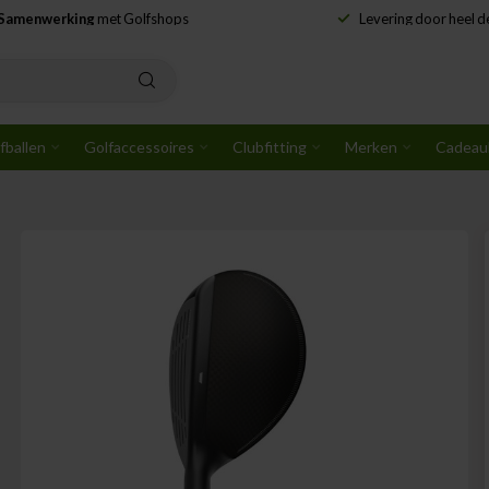
Samenwerking
met Golfshops
Levering door heel 
fballen
Golfaccessoires
Clubfitting
Merken
Cadeau