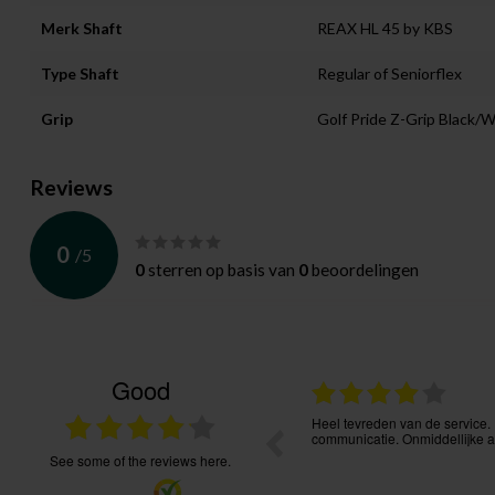
Merk Shaft
REAX HL 45 by KBS
Type Shaft
Regular of Seniorflex
Grip
Golf Pride Z-Grip Black/
Reviews
0
/
5
0
sterren op basis van
0
beoordelingen
Good
27.07.2026
s, goede service, bestelling goed te volgen.
Heel tevreden van de service. 
communicatie. Onmiddellijke ac
see some of the reviews here.