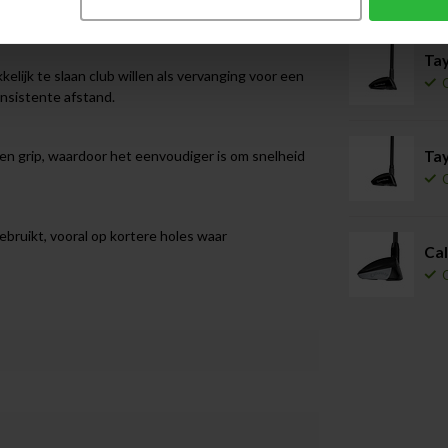
Tay
elijk te slaan club willen als vervanging voor een
onsistente afstand.
Tay
 en grip, waardoor het eenvoudiger is om snelheid
ebruikt, vooral op kortere holes waar
Ca