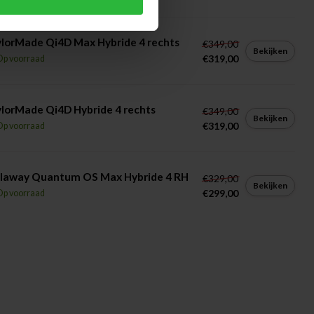
lorMade Qi4D Max Hybride 4 rechts
€349,00
Bekijken
€319,00
Op voorraad
lorMade Qi4D Hybride 4 rechts
€349,00
Bekijken
€319,00
Op voorraad
llaway Quantum OS Max Hybride 4 RH
€329,00
Bekijken
€299,00
Op voorraad