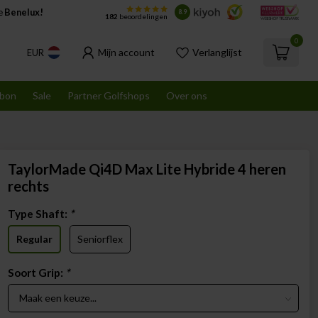
de
Benelux!
8.9
182
beoordelingen
0
Mijn account
Verlanglijst
EUR
bon
Sale
Partner Golfshops
Over ons
TaylorMade Qi4D Max Lite Hybride 4 heren
rechts
Type Shaft:
*
Regular
Seniorflex
Soort Grip:
*