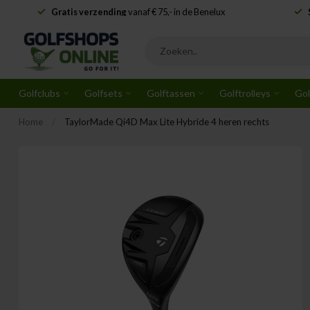
Gratis verzending
vanaf € 75,- in de Benelux
Golfclubs
Golfsets
Golftassen
Golftrolleys
Gol
Home
/
TaylorMade Qi4D Max Lite Hybride 4 heren rechts