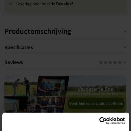
Levering door heel de
Benelux!
Productomschrijving
Specificaties
Reviews
Gerelateerde producten