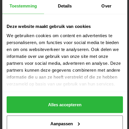
Callaway Quantum Max rechts
Toestemming
Details
Over
€689,00
dames
€629,00
Op voorraad
Deze website maakt gebruik van cookies
Callaway Elyte Driver RH Dames
We gebruiken cookies om content en advertenties te
€649,00
€479,00
Op voorraad
personaliseren, om functies voor social media te bieden
en om ons websiteverkeer te analyseren. Ook delen we
informatie over uw gebruik van onze site met onze
Callaway Reva Rise Driver RH
partners voor social media, adverteren en analyse. Deze
€549,00
Dames
€509,00
partners kunnen deze gegevens combineren met andere
Op voorraad
informatie die u aan ze heeft verstrekt of die ze hebben
verzameld op basis van uw gebruik van hun services.
Wilson DYNAPWR Carbon Driver
€549,00
RH dames
€509,00
Op voorraad
Alles accepteren
Aanpassen