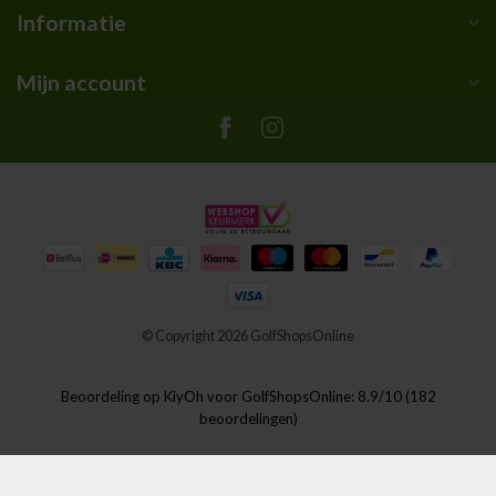
Informatie
Mijn account
© Copyright 2026 GolfShopsOnline
Beoordeling op
KiyOh
voor GolfShopsOnline: 8.9/10 (182
beoordelingen)