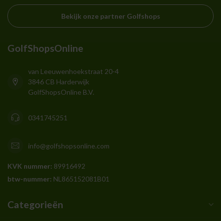
Bekijk onze partner Golfshops
GolfShopsOnline
van Leeuwenhoekstraat 20-4
3846 CB Harderwijk
GolfShopsOnline B.V.
0341745251
info@golfshopsonline.com
KVK nummer:
89916492
btw-nummer:
NL865152081B01
Categorieën