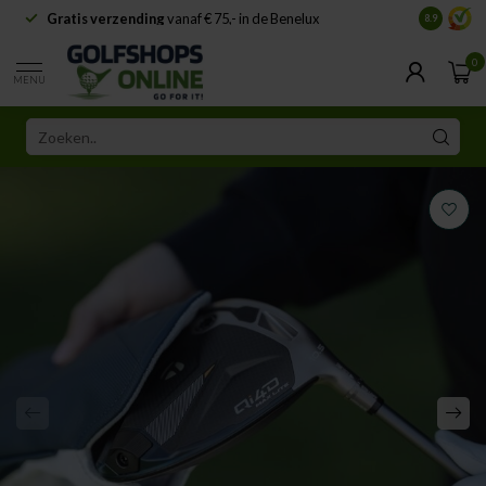
Gratis verzending
vanaf € 75,- in de Benelux
Samenwe
8.9
0
MENU