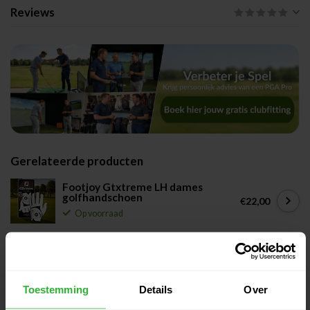
Reviews
Gerelateerde producten
Footjoy Gtxtreme LH dames
golfhandschoen
€22,00
Op voorraad
Callaway Dawn Patrol LH dames
golfhandschoen
€19,95
Op voorraad
Toestemming
Details
Over