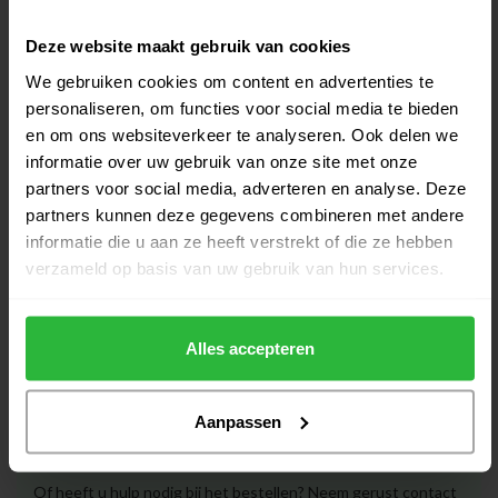
Callaway Syntech dames LH
golfhandschoen
€19,95
Deze website maakt gebruik van cookies
Op voorraad
We gebruiken cookies om content en advertenties te
personaliseren, om functies voor social media te bieden
Footjoy Raingrip LH dames
en om ons websiteverkeer te analyseren. Ook delen we
golfhandschoen
€23,95
informatie over uw gebruik van onze site met onze
Op voorraad
partners voor social media, adverteren en analyse. Deze
partners kunnen deze gegevens combineren met andere
Footjoy Weathersof LH dames
informatie die u aan ze heeft verstrekt of die ze hebben
golfhandschoen
€16,00
verzameld op basis van uw gebruik van hun services.
Niet op voorraad
Alles accepteren
Heeft u vragen over het product?
Aanpassen
Of heeft u hulp nodig bij het bestellen? Neem gerust contact