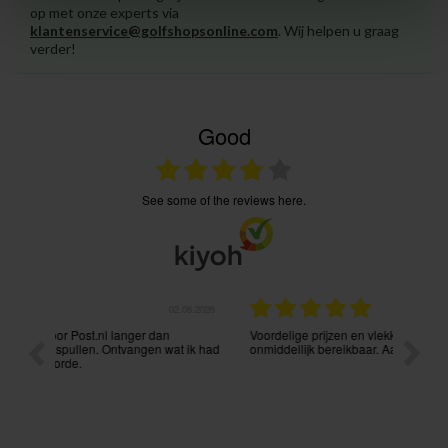
op met onze experts via
klantenservice@golfshopsonline.com
. Wij helpen u graag
verder!
Good
see some of the reviews here.
.08.2026
31.07.2026
Voordelige prijzen en vlekkeloze levering. Ook via mail
Prima p
t ik had
onmiddellijk bereikbaar. Aanrader !