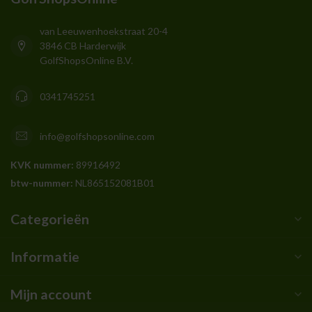
van Leeuwenhoekstraat 20-4
3846 CB Harderwijk
GolfShopsOnline B.V.
0341745251
info@golfshopsonline.com
KVK nummer:
89916492
btw-nummer:
NL865152081B01
Categorieën
Informatie
Mijn account