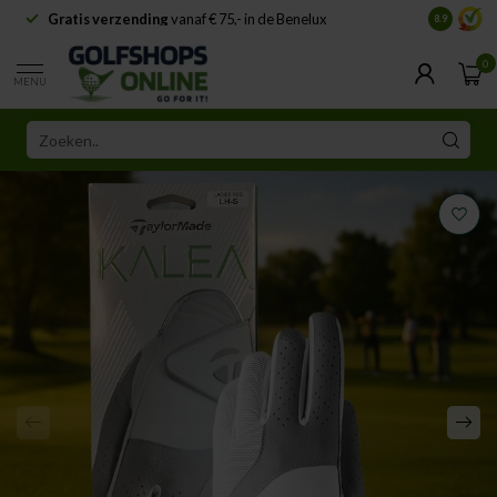
Gratis verzending
vanaf € 75,- in de Benelux
Samenwe
8.9
0
MENU