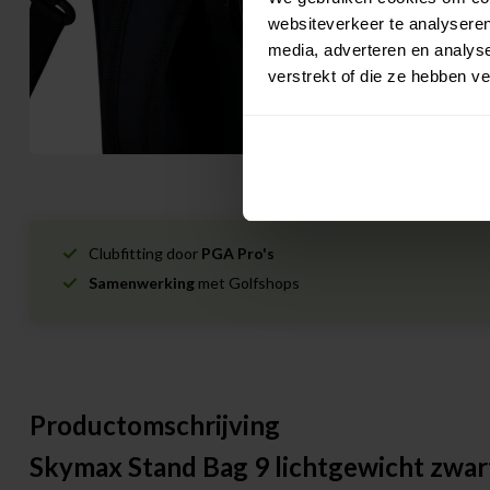
websiteverkeer te analyseren
media, adverteren en analys
verstrekt of die ze hebben v
Clubfitting door
PGA Pro's
Samenwerking
met Golfshops
Productomschrijving
Skymax Stand Bag 9 lichtgewicht zwart