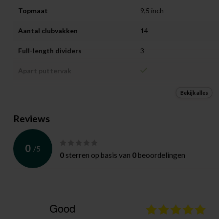
Topmaat
9,5 inch
Aantal clubvakken
14
Full-length dividers
3
Apart puttervak
Aantal opbergvakken
7
Bekijk alles
Waterbestendig
Reviews
Draagriem
Dubbel
0
/
5
Uitklapbare poten
0
sterren op basis van
0
beoordelingen
Geschikt voor trolley
Trolleybanddoorvoer
Good
Afneembare draagriemen
02.08.2026