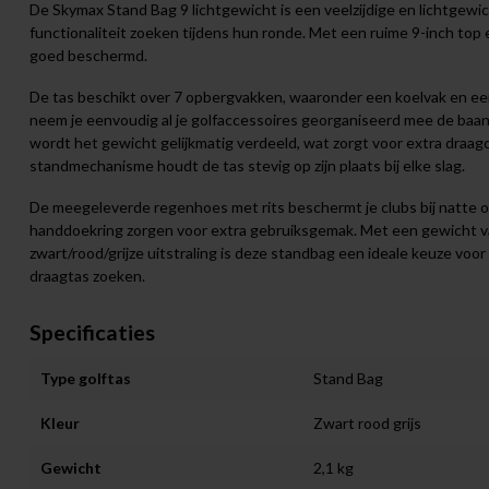
De Skymax Stand Bag 9 lichtgewicht is een veelzijdige en lichtgewi
functionaliteit zoeken tijdens hun ronde. Met een ruime 9-inch top en
goed beschermd.
De tas beschikt over 7 opbergvakken, waaronder een koelvak en een
neem je eenvoudig al je golfaccessoires georganiseerd mee de baa
wordt het gewicht gelijkmatig verdeeld, wat zorgt voor extra draagc
standmechanisme houdt de tas stevig op zijn plaats bij elke slag.
De meegeleverde regenhoes met rits beschermt je clubs bij natte om
handdoekring zorgen voor extra gebruiksgemak. Met een gewicht va
zwart/rood/grijze uitstraling is deze standbag een ideale keuze voor
draagtas zoeken.
Specificaties
Type golftas
Stand Bag
Kleur
Zwart rood grijs
Gewicht
2,1 kg