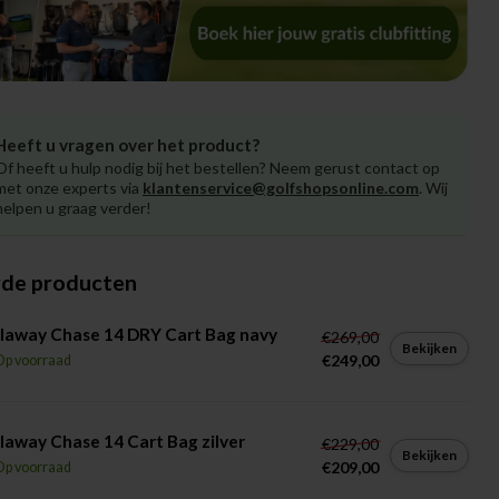
Heeft u vragen over het product?
Of heeft u hulp nodig bij het bestellen? Neem gerust contact op
met onze experts via
klantenservice@golfshopsonline.com
. Wij
helpen u graag verder!
rde producten
laway Chase 14 DRY Cart Bag navy
€269,00
Bekijken
€249,00
Op voorraad
laway Chase 14 Cart Bag zilver
€229,00
Bekijken
€209,00
Op voorraad