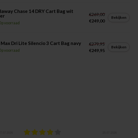
laway Chase 14 DRY Cart Bag wit
€269,00
ver
Bekijken
€249,00
Op voorraad
 Max Dri Lite Silencio 3 Cart Bag navy
€279,95
Bekijken
€249,95
Op voorraad
7.2026
25.07.2026