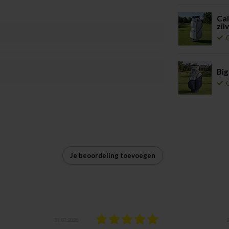
Cal
zil
Big
Je beoordeling toevoegen
31.07.2026
27.0