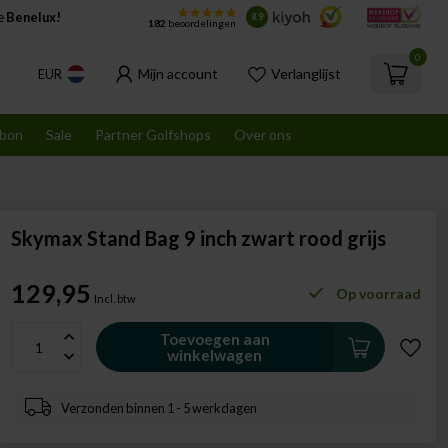
de
Benelux!
8.9
182
beoordelingen
0
Mijn account
Verlanglijst
EUR
bon
Sale
Partner Golfshops
Over ons
Skymax Stand Bag 9 inch zwart rood grijs
129,95
Op voorraad
Incl. btw
Toevoegen aan
winkelwagen
Verzonden binnen 1 - 5 werkdagen