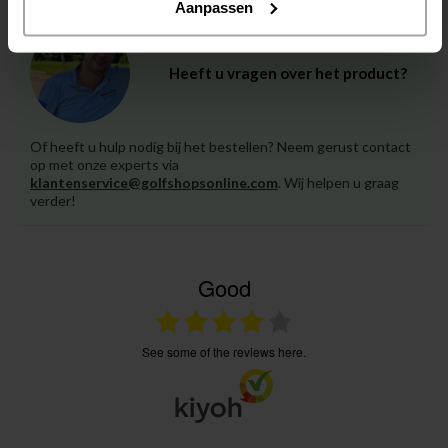
Aanpassen
Heeft u vragen over het product?
Of heeft u hulp nodig bij het bestellen? Neem gerust contact
op met onze experts via
klantenservice@golfshopsonline.com
. Wij helpen u graag
verder!
Good
see some of the reviews here.