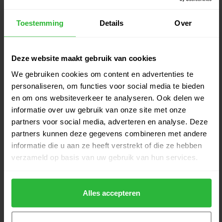
€489,00
Op voorraad
Toestemming
Details
Over
Scotty Cameron Studio Style
€529,00
New Port 2+ RH
€499,00
Op voorraad
Deze website maakt gebruik van cookies
We gebruiken cookies om content en advertenties te
Scotty Cameron Studio Style
personaliseren, om functies voor social media te bieden
€529,00
New Port 2 RH
en om ons websiteverkeer te analyseren. Ook delen we
€499,00
Op voorraad
informatie over uw gebruik van onze site met onze
partners voor social media, adverteren en analyse. Deze
Scotty Cameron Studio Style
partners kunnen deze gegevens combineren met andere
€529,00
Squareback 2 RH
informatie die u aan ze heeft verstrekt of die ze hebben
€499,00
Op voorraad
verzameld op basis van uw gebruik van hun services.
Scotty Cameron Studio Style
€529,00
Fastback RH
Alles accepteren
€499,00
Op voorraad