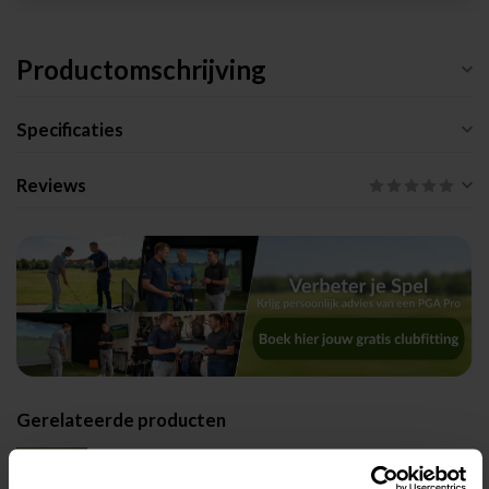
Productomschrijving
Specificaties
Reviews
Gerelateerde producten
Scotty Cameron Studio Style
€529,00
Fastback 2