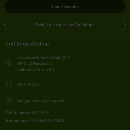
Klantenservice
Bekijk onze partner Golfshops
GolfShopsOnline
van Leeuwenhoekstraat 20-4
3846 CB Harderwijk
GolfShopsOnline B.V.
0341745251
info@golfshopsonline.com
KVK nummer:
89916492
btw-nummer:
NL865152081B01