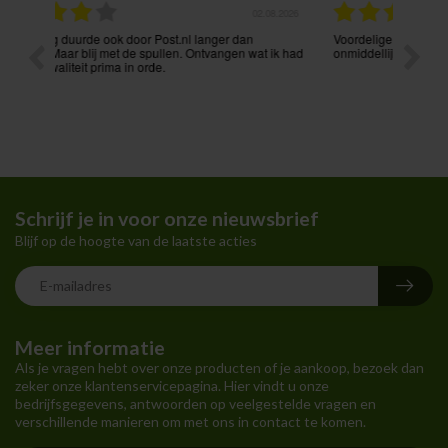
.08.2026
31.07.2026
Voordelige prijzen en vlekkeloze levering. Ook via mail
Prima p
t ik had
onmiddellijk bereikbaar. Aanrader !
Schrijf je in voor onze nieuwsbrief
Blijf op de hoogte van de laatste acties
Meer informatie
Als je vragen hebt over onze producten of je aankoop, bezoek dan
zeker onze klantenservicepagina. Hier vindt u onze
bedrijfsgegevens, antwoorden op veelgestelde vragen en
verschillende manieren om met ons in contact te komen.