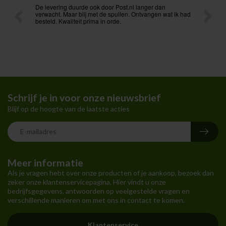
ing duurde ook door Post.nl langer dan
Voordelige prijzen en vlekkel
. Maar blij met de spullen. Ontvangen wat ik had
onmiddellijk bereikbaar. Aanr
Kwaliteit prima in orde.
Schrijf je in voor onze nieuwsbrief
Blijf op de hoogte van de laatste acties
Meer informatie
Als je vragen hebt over onze producten of je aankoop, bezoek dan
zeker onze klantenservicepagina. Hier vindt u onze
bedrijfsgegevens, antwoorden op veelgestelde vragen en
verschillende manieren om met ons in contact te komen.
Klantenservice