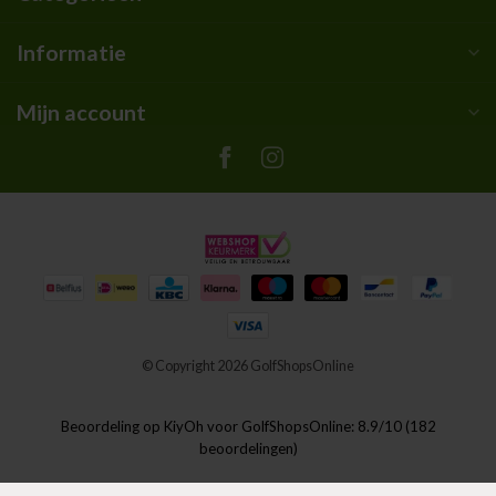
Informatie
Mijn account
© Copyright 2026 GolfShopsOnline
Beoordeling op
KiyOh
voor GolfShopsOnline: 8.9/10 (182
beoordelingen)