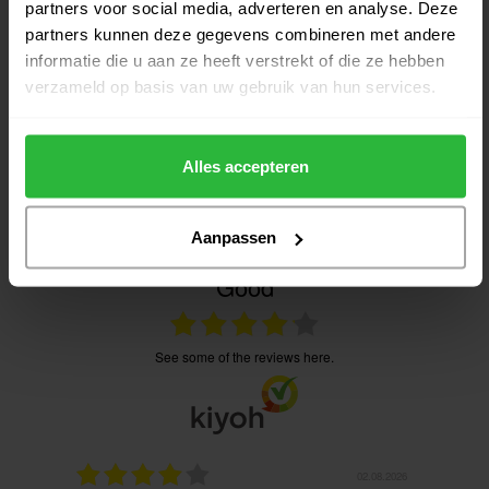
partners voor social media, adverteren en analyse. Deze
partners kunnen deze gegevens combineren met andere
Heeft u vragen over het product?
informatie die u aan ze heeft verstrekt of die ze hebben
verzameld op basis van uw gebruik van hun services.
Of heeft u hulp nodig bij het bestellen? Neem gerust contact
op met onze experts via
Alles accepteren
klantenservice@golfshopsonline.com
. Wij helpen u graag
verder!
Aanpassen
Good
see some of the reviews here.
02.08.2026