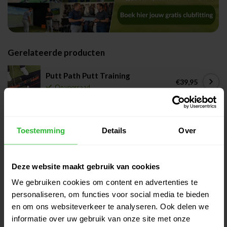
Gerelateerde producten
Putt Path Putt Training
€39,95
Op voorraad
Putting Mirror 53 cm
Toestemming
Details
Over
€34,95
Op voorraad
Deze website maakt gebruik van cookies
Putting Mirror 30 cm
€29,95
We gebruiken cookies om content en advertenties te
Op voorraad
personaliseren, om functies voor social media te bieden
en om ons websiteverkeer te analyseren. Ook delen we
informatie over uw gebruik van onze site met onze