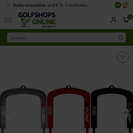
Gratis verzending
vanaf € 75,- in de Benelux
Samenwe
8.9
0
MENU