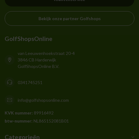
Bekijk onze partner Golfshops
GolfShopsOnline
van Leeuwenhoekstraat 20-4
3846 CB Harderwijk
GolfShopsOnline B.V.
0341745251
info@golfshopsonline.com
KVK nummer:
89916492
btw-nummer:
NL865152081B01
Categorieën