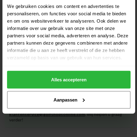
Pure 2Improve Putting Mat 5.0
We gebruiken cookies om content en advertenties te
€119,95
Op voorraad
personaliseren, om functies voor social media te bieden
en om ons websiteverkeer te analyseren. Ook delen we
informatie over uw gebruik van onze site met onze
Golf Grip Trainer
partners voor social media, adverteren en analyse. Deze
€9,95
Op voorraad
partners kunnen deze gegevens combineren met andere
informatie die u aan ze heeft verstrekt of die ze hebben
verzameld op basis van uw gebruik van hun services.
Alles accepteren
Heeft u vragen over het product?
Aanpassen
Of heeft u hulp nodig bij het bestellen? Neem gerust contact
op met onze experts via
klantenservice@golfshopsonline.com
. Wij helpen u graag
verder!