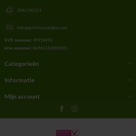
0341745251
info@golfshopsonline.com
KVK nummer:
89916492
btw-nummer:
NL865152081B01
Categorieën
Informatie
Mijn account