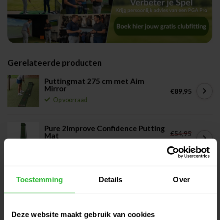
Gerelateerde producten
Puttingmat 275 cm met Aim
Mirror
€89,95
Op voorraad
Pure 2Improve Confidence Putting
€54,95
Mat
€49,50
Op voorraad
Putt Path Putt Training
Toestemming
Details
Over
€39,95
Op voorraad
Deze website maakt gebruik van cookies