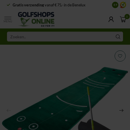
Gratis verzending
vanaf € 75,- in de Benelux
Samenwe
8.9
0
MENU