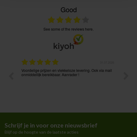
Good
see some of the reviews here.
.08.2026
31.07.2026
Voordelige prijzen en vlekkeloze levering. Ook via mail
Prima p
t ik had
onmiddellijk bereikbaar. Aanrader !
Schrijf je in voor onze nieuwsbrief
Blijf op de hoogte van de laatste acties