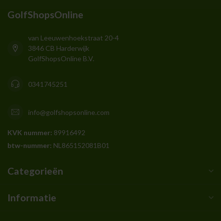
GolfShopsOnline
van Leeuwenhoekstraat 20-4
3846 CB Harderwijk
GolfShopsOnline B.V.
0341745251
info@golfshopsonline.com
KVK nummer:
89916492
btw-nummer:
NL865152081B01
Categorieën
Informatie