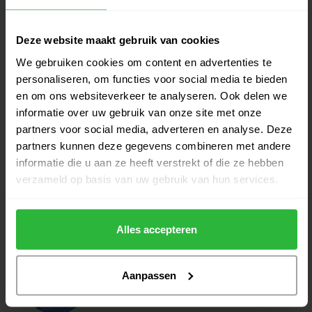
TaylorMade Spider Tour X SL
€399,00
Deze website maakt gebruik van cookies
slant putter RH
€379,00
Op voorraad
We gebruiken cookies om content en advertenties te
personaliseren, om functies voor social media te bieden
en om ons websiteverkeer te analyseren. Ook delen we
TaylorMade Spider Tour X
€399,00
Torched slant putter RH
informatie over uw gebruik van onze site met onze
€379,00
Op voorraad
partners voor social media, adverteren en analyse. Deze
partners kunnen deze gegevens combineren met andere
informatie die u aan ze heeft verstrekt of die ze hebben
TaylorMade Spider Tour Torched
€399,00
DB putter RH
verzameld op basis van uw gebruik van hun services.
€379,00
Op voorraad
Alles accepteren
Aanpassen
Heeft u vragen over het product?