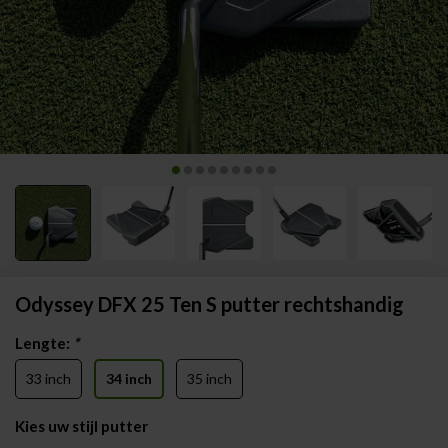
Odyssey DFX 25 Ten S putter rechtshandig
Lengte:
*
33 inch
34 inch
35 inch
Kies uw stijl putter