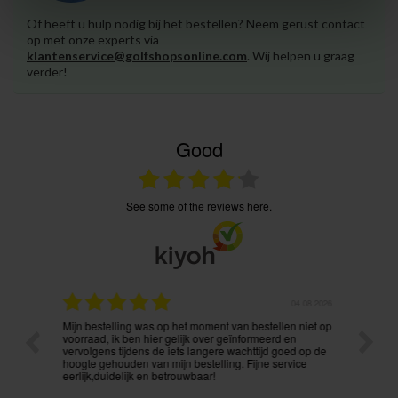
Of heeft u hulp nodig bij het bestellen? Neem gerust contact
op met onze experts via
klantenservice@golfshopsonline.com
. Wij helpen u graag
verder!
Good
see some of the reviews here.
.08.2026
04.08.2026
Mijn bestelling was op het moment van bestellen niet op
De leve
voorraad, ik ben hier gelijk over geïnformeerd en
verwach
vervolgens tijdens de iets langere wachttijd goed op de
besteld
hoogte gehouden van mijn bestelling. Fijne service
eerlijk,duidelijk en betrouwbaar!