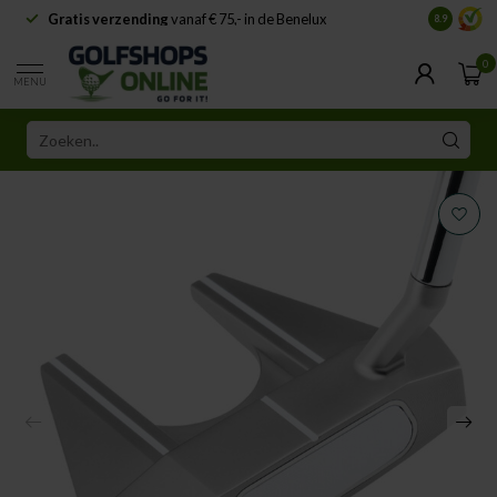
Gratis verzending
vanaf € 75,- in de Benelux
Samenwe
8.9
0
MENU