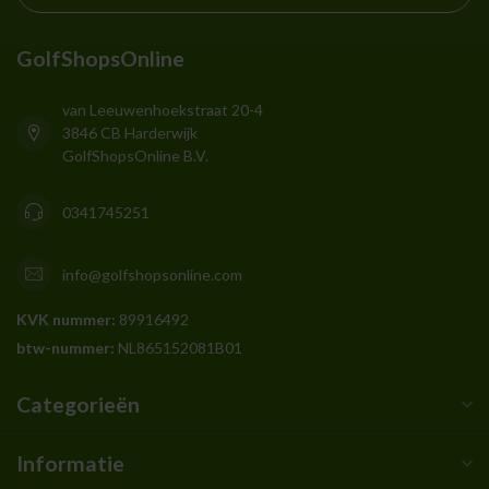
GolfShopsOnline
van Leeuwenhoekstraat 20-4
3846 CB Harderwijk
GolfShopsOnline B.V.
0341745251
info@golfshopsonline.com
KVK nummer:
89916492
btw-nummer:
NL865152081B01
Categorieën
Informatie