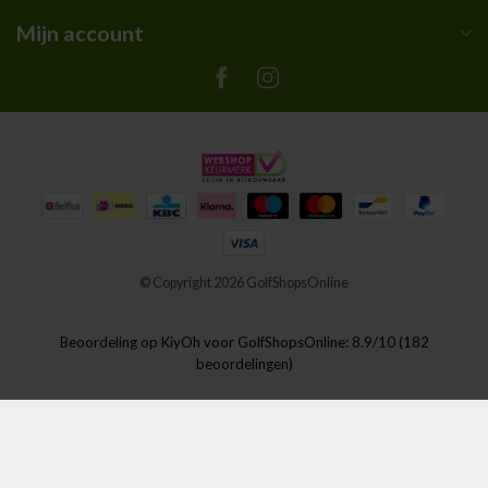
Mijn account
© Copyright 2026 GolfShopsOnline
Beoordeling op
KiyOh
voor GolfShopsOnline: 8.9/10 (182
beoordelingen)