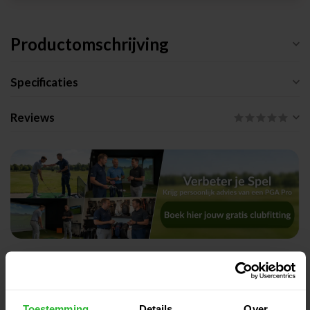
Productomschrijving
Specificaties
Reviews
Gerelateerde producten
Odyssey AI-One wing back DB
€299,00
Putter RH
Toestemming
Details
Over