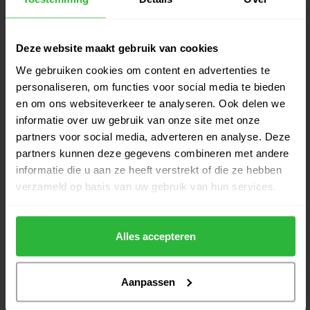
€229,00
Op voorraad
Deze website maakt gebruik van cookies
Odyssey AI-One 2-Ball Jailbird
€319,00
Mini DB Putter RH
We gebruiken cookies om content en advertenties te
€295,00
Op voorraad
personaliseren, om functies voor social media te bieden
en om ons websiteverkeer te analyseren. Ook delen we
Odyssey AI-One 24 Slant putter
informatie over uw gebruik van onze site met onze
€299,00
RH
partners voor social media, adverteren en analyse. Deze
€229,00
Op voorraad
partners kunnen deze gegevens combineren met andere
informatie die u aan ze heeft verstrekt of die ze hebben
Ai-ONE Square 2 Square MAX
verzameld op basis van uw gebruik van hun services.
€399,00
Stripe Putter RH
€329,00
Op voorraad
Alles accepteren
Aanpassen
Heeft u vragen over het product?