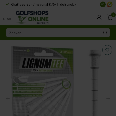
Gratis verzending
vanaf € 75,- in de Benelux
Samenwe
8.9
0
MENU