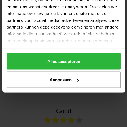
Legend Winter rubber tees set van
en om ons websiteverkeer te analyseren. Ook delen we
4
€4,95
informatie over uw gebruik van onze site met onze
Op voorraad
partners voor social media, adverteren en analyse. Deze
partners kunnen deze gegevens combineren met andere
informatie die u aan ze heeft verstrekt of die ze hebben
verzameld op basis van uw gebruik van hun services.
Heeft u vragen over het product?
Alles accepteren
Of heeft u hulp nodig bij het bestellen? Neem gerust contact
op met onze experts via
Aanpassen
klantenservice@golfshopsonline.com
. Wij helpen u graag
verder!
Good