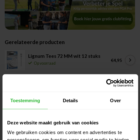
Gerelateerde producten
Lignum Tees 72 MM wit 12 stuks
€4,95
Op voorraad
Lignum Tees 62 MM wit 12 stuks
€4,95
Op voorraad
Toestemming
Details
Over
Lignum Tees 53 MM wit 16 stuks
€4,95
Deze website maakt gebruik van cookies
Op voorraad
We gebruiken cookies om content en advertenties te
personaliseren, om functies voor social media te bieden