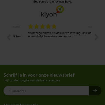
see some of the reviews here.
.08.2026
31.07.2026
Voordelige prijzen en vlekkeloze levering. Ook via mail
Prima p
t ik had
onmiddellijk bereikbaar. Aanrader !
Schrijf je in voor onze nieuwsbrief
Blijf op de hoogte van de laatste acties