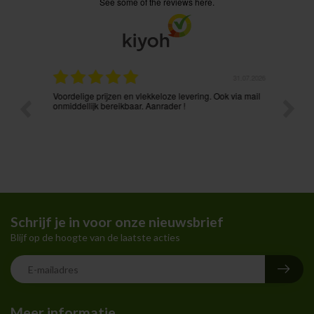
see some of the reviews here.
.08.2026
31.07.2026
Voordelige prijzen en vlekkeloze levering. Ook via mail
Prima p
t ik had
onmiddellijk bereikbaar. Aanrader !
Schrijf je in voor onze nieuwsbrief
Blijf op de hoogte van de laatste acties
Meer informatie