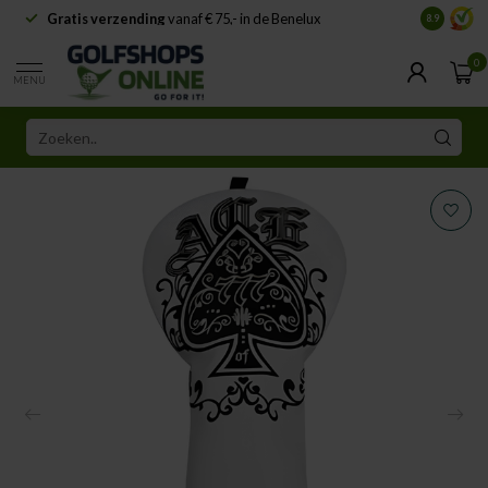
Gratis verzending
vanaf € 75,- in de Benelux
Samenwe
8.9
0
MENU