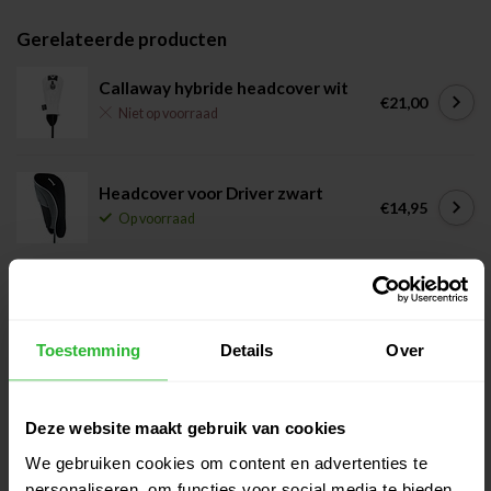
Gerelateerde producten
Callaway hybride headcover wit
€21,00
Niet op voorraad
Headcover voor Driver zwart
€14,95
Op voorraad
Legend Tiki driver headcover
€39,95
Op voorraad
Toestemming
Details
Over
Legend Head Cover Putter Blade
Style
€19,95
Deze website maakt gebruik van cookies
Op voorraad
We gebruiken cookies om content en advertenties te
personaliseren, om functies voor social media te bieden