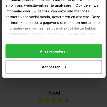
Headcover voor Hybride zwart
en om ons websiteverkeer te analyseren. Ook delen we
€14,95
Op voorraad
informatie over uw gebruik van onze site met onze
partners voor social media, adverteren en analyse. Deze
partners kunnen deze gegevens combineren met andere
informatie die u aan ze heeft verstrekt of die ze hebben
verzameld op basis van uw gebruik van hun services.
Heeft u vragen over het product?
Alles accepteren
Of heeft u hulp nodig bij het bestellen? Neem gerust contact
op met onze experts via
Aanpassen
klantenservice@golfshopsonline.com
. Wij helpen u graag
verder!
Good