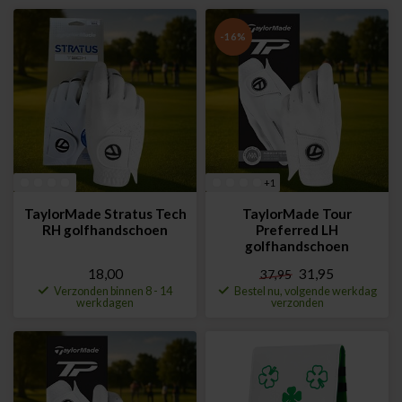
-16%
+1
TaylorMade Stratus Tech
TaylorMade Tour
RH golfhandschoen
Preferred LH
golfhandschoen
18,00
31,95
37,95
Verzonden binnen 8 - 14
Bestel nu, volgende werkdag
werkdagen
verzonden