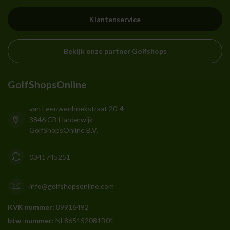
Klantenservice
Bekijk onze partner Golfshops
GolfShopsOnline
van Leeuwenhoekstraat 20-4
3846 CB Harderwijk
GolfShopsOnline B.V.
0341745251
info@golfshopsonline.com
KVK nummer:
89916492
btw-nummer:
NL865152081B01