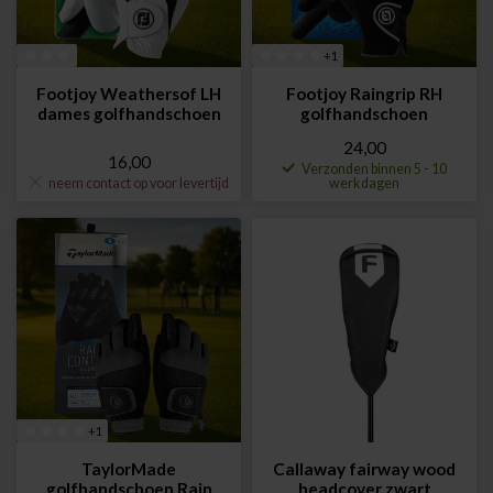
+1
Footjoy Weathersof LH
Footjoy Raingrip RH
dames golfhandschoen
golfhandschoen
24,00
16,00
Verzonden binnen 5 - 10
neem contact op voor levertijd
werkdagen
+1
TaylorMade
Callaway fairway wood
golfhandschoen Rain
headcover zwart