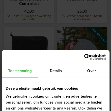
Control set
42,00
25,00
Bestel nu, volgende werkdag
Verzonden binnen 5 tot 10
verzonden
werkdagen
WEBSHOP ONLY
Toestemming
Details
Over
Titleist Performance
Practice Net 240 x 210
StaDry golfhanddoek
cm
Deze website maakt gebruik van cookies
49,00
84,95
We gebruiken cookies om content en advertenties te
Bestel nu, volgende werkdag
Bestel nu, volgende werkdag
personaliseren, om functies voor social media te bieden
verzonden
verzonden
en om ons websiteverkeer te analyseren. Ook delen we