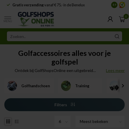
Gratis verzending
vanaf € 75,- in de Benelux
Samenwe
8.9
0
MENU
Golfaccessoires alles voor je
golfspel
Ontdek bij GolfShopsOnline een uitgebreid
Lees meer
assortiment golfaccessoires voor iedere golfer, van
golfballen en handschoenen tot tees en tools. Of je nu
Golfhandschoen
Training
GP
je prestaties wilt verbeteren, je uitrusting wilt
beschermen of je golfspel comfortabeler wilt maken.
Filters