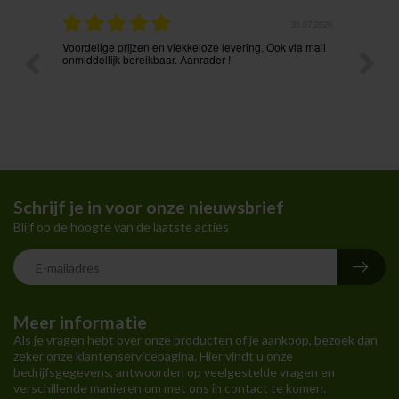
.08.2026
31.07.2026
Voordelige prijzen en vlekkeloze levering. Ook via mail
Prima p
t ik had
onmiddellijk bereikbaar. Aanrader !
Schrijf je in voor onze nieuwsbrief
Blijf op de hoogte van de laatste acties
Meer informatie
Als je vragen hebt over onze producten of je aankoop, bezoek dan
zeker onze klantenservicepagina. Hier vindt u onze
bedrijfsgegevens, antwoorden op veelgestelde vragen en
verschillende manieren om met ons in contact te komen.