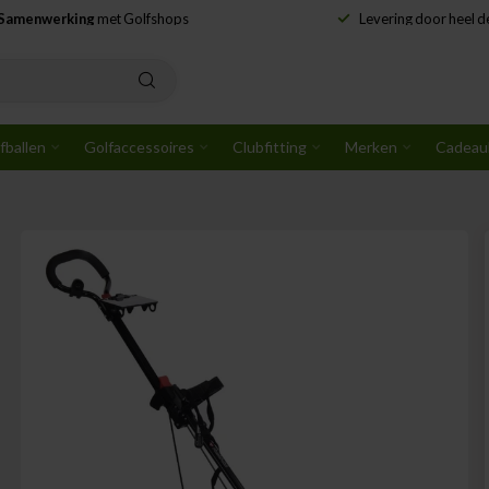
Samenwerking
met Golfshops
Levering door heel 
fballen
Golfaccessoires
Clubfitting
Merken
Cadeau