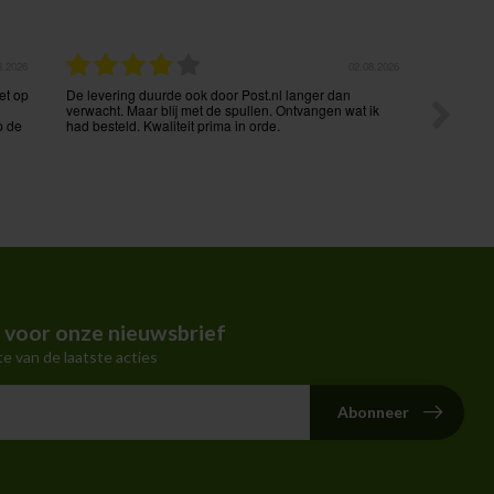
7.2026
25.07.2026
n.
Heel tevreden van de service. Perfecte en snelle
Zeer vlot
communicatie. Onmiddellijke actie.
in voor onze nieuwsbrief
te van de laatste acties
Abonneer