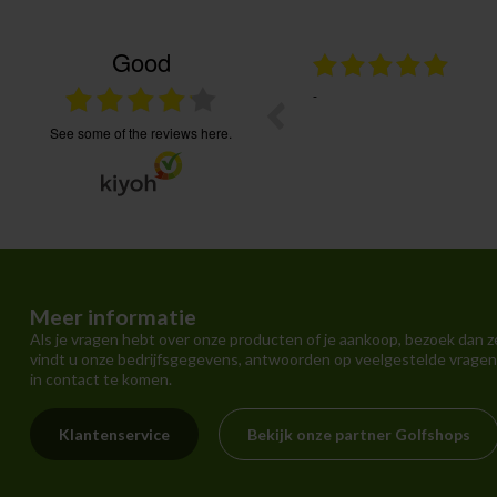
Good
02.08.2026
ng duurde ook door Post.nl langer dan
Voordelige prijzen en vlekkelo
Maar blij met de spullen. Ontvangen wat ik
onmiddellijk bereikbaar. Aanra
d. Kwaliteit prima in orde.
see some of the reviews here.
Meer informatie
Als je vragen hebt over onze producten of je aankoop, bezoek dan z
vindt u onze bedrijfsgegevens, antwoorden op veelgestelde vragen
in contact te komen.
Klantenservice
Bekijk onze partner Golfshops