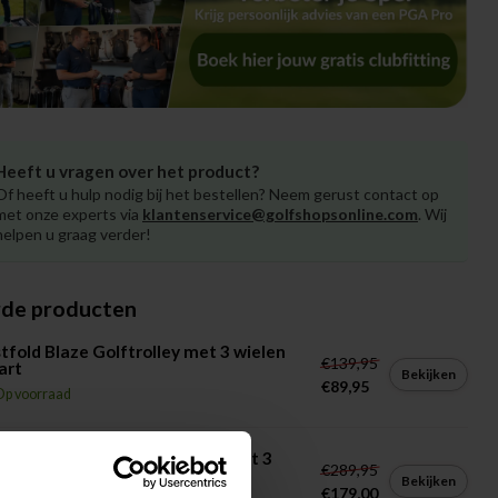
Heeft u vragen over het product?
Of heeft u hulp nodig bij het bestellen? Neem gerust contact op
met onze experts via
klantenservice@golfshopsonline.com
. Wij
helpen u graag verder!
rde producten
tfold Blaze Golftrolley met 3 wielen
€139,95
art
Bekijken
€89,95
Op voorraad
tfold Mission 5.0 Golftrolley met 3
€289,95
len wit
Bekijken
€179,00