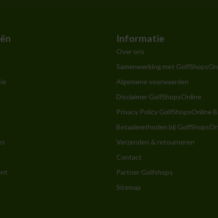
eën
Informatie
Over ons
Samenwerking met GolfShopsOn
ie
Algemene voorwaarden
Disclaimer GolfShopsOnline
Privacy Policy GolfShopsOnline B
Betaalmethoden bij GolfShopsOn
es
Verzenden & retourneren
Contact
ent
Partner Golfshops
Sitemap