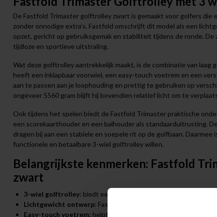
Fastfold Trimaster Golftrolley met 3 w
De Fastfold Trimaster golftrolley zwart is gemaakt voor golfers die 
zonder onnodige extra’s. Fastfold omschrijft dit model als een lic
opzet, gericht op gebruiksgemak en stabiliteit tijdens de ronde. De 
tijdloze en sportieve uitstraling.
Wat deze golftrolley aantrekkelijk maakt, is de combinatie van laag
heeft een inklapbaar voorwiel, een easy-touch voetrem en een verst
aan te passen aan je loophouding en prettig te gebruiken op versch
ongeveer 5560 gram blijft hij bovendien relatief licht om te verplaa
Ook tijdens het spelen biedt de Fastfold Trimaster praktische onde
een scorekaarthouder en een balhouder als standaarduitrusting. De 
dragen bij aan een stabiele en soepele rit op de golfbaan. Daarmee 
functionele en betaalbare 3-wiel golftrolley willen.
Belangrijkste kenmerken: Fastfold Trim
zwart
3-wiel golftrolley
: biedt een stabiele basis en prettig rijcomfor
Lichtgewicht ontwerp
: Fastfold noemt een gewicht van 5560 gr
Easy-touch voetrem
: helpt om de trolley eenvoudig op zijn ple