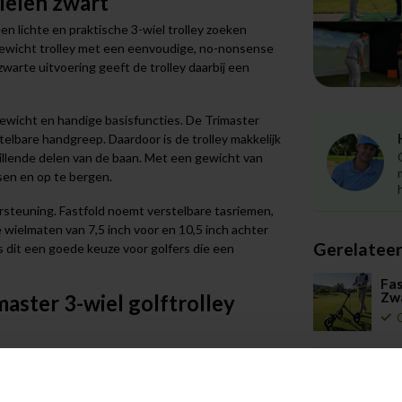
ielen zwart
een lichte en praktische 3-wiel trolley zoeken
htgewicht trolley met een eenvoudige, no-nonsense
zwarte uitvoering geeft de trolley daarbij een
 gewicht en handige basisfuncties. De Trimaster
elbare handgreep. Daardoor is de trolley makkelijk
illende delen van de baan. Met een gewicht van
tsen en op te bergen.
rsteuning. Fastfold noemt verstelbare tasriemen,
wielmaten van 7,5 inch voor en 10,5 inch achter
Gerelatee
is dit een goede keuze voor golfers die een
Fas
Zw
aster 3-wiel golftrolley
t tijdens de ronde.
Fas
am, wat prettig is voor vervoer en gebruik.
wie
k te houden.