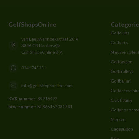
GolfShopsOnline
Categori
Golfclubs
van Leeuwenhoekstraat 20-4
Golfsets
3846 CB Harderwijk
GolfShopsOnline B.V.
Nieuwe collect
Golftassen
0341745251
Golftrolleys
Golfballen
info@golfshopsonline.com
Golfaccessoir
KVK nummer:
89916492
Clubfitting
btw-nummer:
NL865152081B01
Golfabonnem
Merken
Cadeaubon
Sale