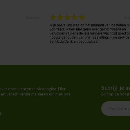
31.07.2026
27.0
ze levering. Ook via mail
Prima prijs, goede service, bestelling goed te volge
der !
Schrijf je 
eker onze klantenservicepagina. Hier
Blijf op de hoog
 en verschillende manieren om met ons