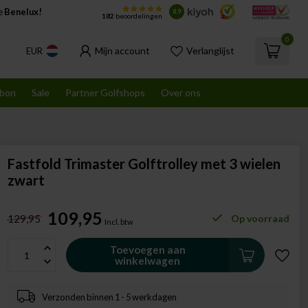
de
Benelux!
8.9
182
beoordelingen
0
Mijn account
Verlanglijst
EUR
bon
Sale
Partner Golfshops
Over ons
Fastfold Trimaster Golftrolley met 3 wielen
zwart
109,95
129,95
Op voorraad
Incl. btw
Toevoegen aan
winkelwagen
Verzonden binnen 1 - 5 werkdagen