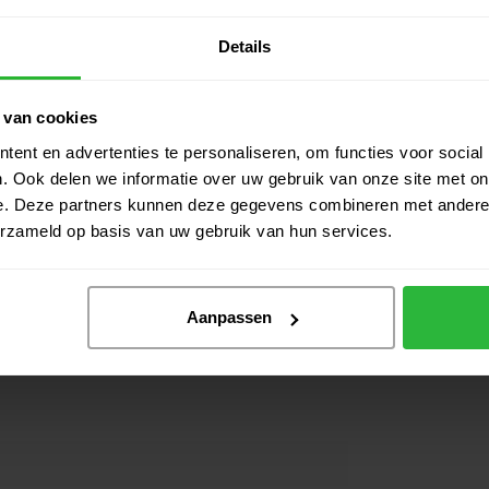
 op te bergen.
etere afstemming op je lengte.
Details
en tijdens het rijden.
Fas
grij
res tijdens de ronde bij de hand te houden.
op de baan.
 van cookies
el gebruik op de golfbaan.
ent en advertenties te personaliseren, om functies voor social
Fas
. Ook delen we informatie over uw gebruik van onze site met on
wie
e. Deze partners kunnen deze gegevens combineren met andere i
erzameld op basis van uw gebruik van hun services.
 als lichtgewicht 3-wiel trolley kan worden gezien.
Aanpassen
voor meer gebruikscomfort tijdens het lopen.