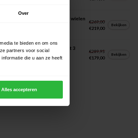
Op voorraad
Over
tfold Flex 360 Golftrolley met 3 wielen
€269,00
s
Bekijken
€219,00
Op voorraad
 media te bieden en om ons
tfold Mission 5.0 Golftrolley met 3
ze partners voor social
€289,95
len zilver
Bekijken
nformatie die u aan ze heeft
€179,00
Op voorraad
Alles accepteren