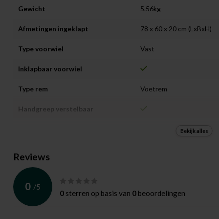
Gewicht
5.56kg
Afmetingen ingeklapt
78 x 60 x 20 cm (LxBxH)
Type voorwiel
Vast
Inklapbaar voorwiel
Type rem
Voetrem
Handgreep verstelbaar
Achterwielen afneembaar
Bekijk alles
Geschikt voor cart bag
Reviews
Geschikt voor stand bag
0
/
5
Kleur
Zwart
0
sterren op basis van
0
beoordelingen