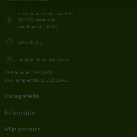
van Leeuwenhoekstraat 20-4
3846 CB Harderwijk
GolfShopsOnline B.V.
0341745251
info@golfshopsonline.com
KVK nummer:
89916492
btw-nummer:
NL865152081B01
Categorieën
Informatie
Mijn account