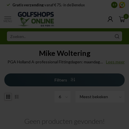
Gratis verzending
vanaf € 75,- in de Benelux
Samenwe
8.9
0
MENU
Mike Woltering
PGA Holland A-professional Fittingdagen: maandag
Lees meer
t/m zondag
Filters
Geen producten gevonden!