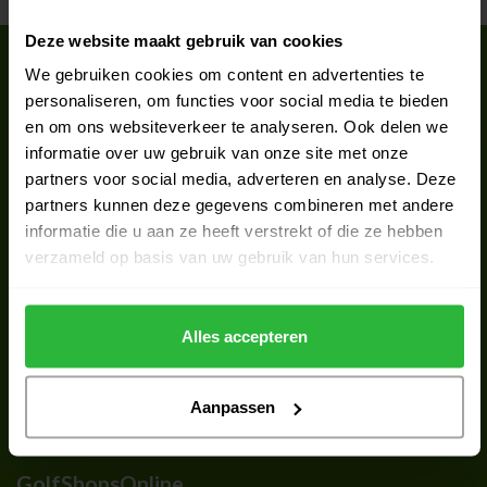
Deze website maakt gebruik van cookies
Schrijf je in voor onze nieuwsbrief
We gebruiken cookies om content en advertenties te
Blijf op de hoogte van de laatste acties
personaliseren, om functies voor social media te bieden
en om ons websiteverkeer te analyseren. Ook delen we
informatie over uw gebruik van onze site met onze
partners voor social media, adverteren en analyse. Deze
partners kunnen deze gegevens combineren met andere
Meer informatie
informatie die u aan ze heeft verstrekt of die ze hebben
Als je vragen hebt over onze producten of je aankoop, bezoek dan
zeker onze klantenservicepagina. Hier vindt u onze
verzameld op basis van uw gebruik van hun services.
bedrijfsgegevens, antwoorden op veelgestelde vragen en
verschillende manieren om met ons in contact te komen.
Alles accepteren
Klantenservice
Aanpassen
Bekijk onze partner Golfshops
GolfShopsOnline