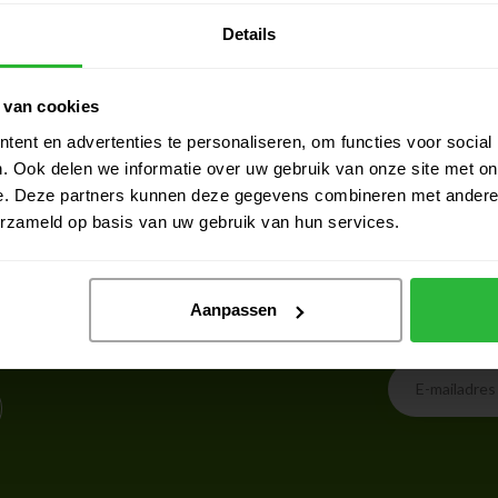
Details
25.07.2026
den van de service. Perfecte en snelle
Zeer vlotte service
ie. Onmiddellijke actie.
 van cookies
ent en advertenties te personaliseren, om functies voor social
. Ook delen we informatie over uw gebruik van onze site met on
e. Deze partners kunnen deze gegevens combineren met andere i
erzameld op basis van uw gebruik van hun services.
Schrijf je 
Aanpassen
eker onze klantenservicepagina. Hier
Blijf op de hoog
 en verschillende manieren om met ons