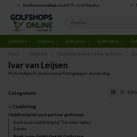
Gratis verzending
vanaf € 75,- in de Benelux
Golfclubs
Golfsets
Golftassen
Golftrolleys
Gol
Home
/
Clubfitting
/
Clubfitting bij onze partner golfshops
/
Bo
Ivar van Leijsen
PGA Holland B-professional Fittingdagen: donderdag
0
Pr
Categorieën
Clubfitting
Clubfitting bij onze partner golfshops
Boek jouw clubfitting bij The Links Valley
Ermelo
Boek jouw clubfitting bij Golfstore