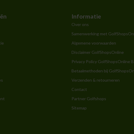
eën
Informatie
Over ons
Samenwerking met GolfShopsOn
ie
Algemene voorwaarden
Disclaimer GolfShopsOnline
Privacy Policy GolfShopsOnline B
Betaalmethoden bij GolfShopsOn
es
Verzenden & retourneren
Contact
ent
Partner Golfshops
Sitemap