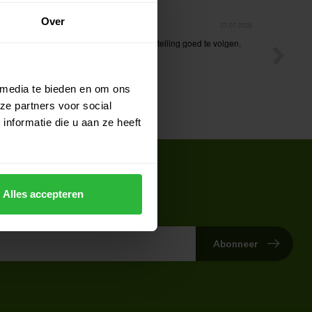
Over
23.07.2026
23.07
Golf draagtas gekocht. Goede prijs kwaliteit.
Orderproces loopt soepel en levering volgens afspr
Goed bedrijf.
 media te bieden en om ons
ze partners voor social
nformatie die u aan ze heeft
in voor onze nieuwsbrief
Alles accepteren
te van de laatste acties
Abonneer