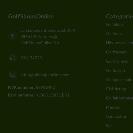
GolfShopsOnline
Categori
Golfclubs
van Leeuwenhoekstraat 20-4
Golfsets
3846 CB Harderwijk
GolfShopsOnline B.V.
Nieuwe collect
Golftassen
0341745251
Golftrolleys
Golfballen
info@golfshopsonline.com
Golfaccessoir
KVK nummer:
89916492
Clubfitting
btw-nummer:
NL865152081B01
Golfabonnem
Merken
Cadeaubon
Sale