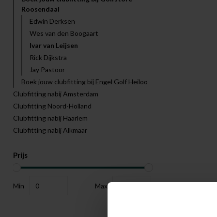
Roosendaal
Edwin Derksen
Wes van den Boogaart
Ivar van Leijsen
Rick Dijkstra
Jay Pastoor
Boek jouw clubfitting bij Engel Golf Heiloo
Clubfitting nabij Amsterdam
Clubfitting Noord-Holland
Clubfitting nabij Haarlem
Clubfitting nabij Alkmaar
Prijs
Min
Max