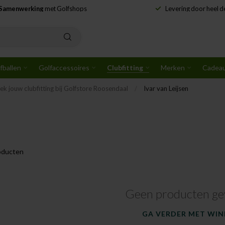
Samenwerking
met Golfshops
Levering door heel 
fballen
Golfaccessoires
Clubfitting
Merken
Cadea
ek jouw clubfitting bij Golfstore Roosendaal
/
Ivar van Leijsen
oducten
Geen producten ge
GA VERDER MET WIN