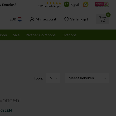
de
Benelux!
8.9
182
beoordelingen
0
Mijn account
Verlanglijst
EUR
ubon
Sale
Partner Golfshops
Over ons
Toon:
vonden!
KELEN