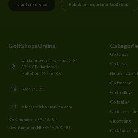
Klantenservice
Bekijk onze partner Golfshops
GolfShopsOnline
Categori
Golfclubs
van Leeuwenhoekstraat 20-4
Golfsets
3846 CB Harderwijk
GolfShopsOnline B.V.
Nieuwe collect
Golftassen
0341745251
Golftrolleys
Golfballen
info@golfshopsonline.com
Golfaccessoir
KVK nummer:
89916492
Clubfitting
btw-nummer:
NL865152081B01
Golfabonnem