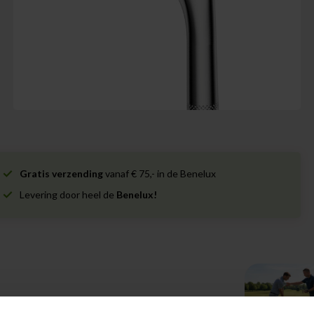
Gratis verzending
vanaf € 75,- in de Benelux
Levering door heel de
Benelux!