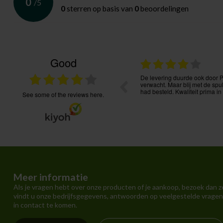
0
/
5
0
sterren op basis van
0
beoordelingen
Good
27.07.2026
s, goede service, bestelling goed te volgen.
Heel tevreden van de service. 
communicatie. Onmiddellijke ac
see some of the reviews here.
Meer informatie
Als je vragen hebt over onze producten of je aankoop, bezoek dan z
vindt u onze bedrijfsgegevens, antwoorden op veelgestelde vragen
in contact te komen.