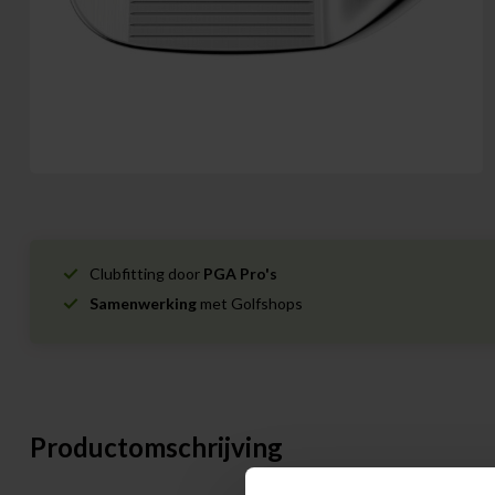
Clubfitting door
PGA Pro's
Samenwerking
met Golfshops
Productomschrijving