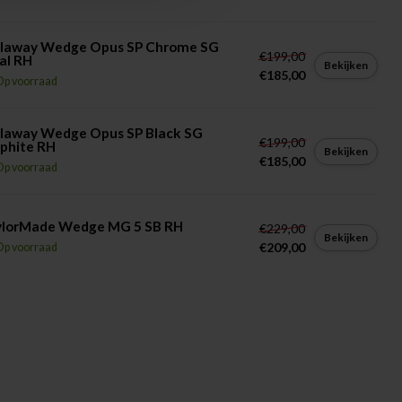
llaway Wedge Opus SP Chrome SG
€199,00
al RH
Bekijken
€185,00
Op voorraad
llaway Wedge Opus SP Black SG
€199,00
phite RH
Bekijken
€185,00
Op voorraad
ylorMade Wedge MG 5 SB RH
€229,00
Bekijken
€209,00
Op voorraad