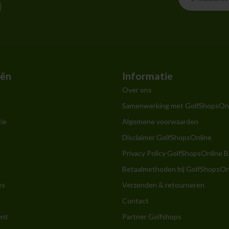
eën
Informatie
Over ons
Samenwerking met GolfShopsOn
ie
Algemene voorwaarden
Disclaimer GolfShopsOnline
Privacy Policy GolfShopsOnline B
Betaalmethoden bij GolfShopsOn
es
Verzenden & retourneren
Contact
ent
Partner Golfshops