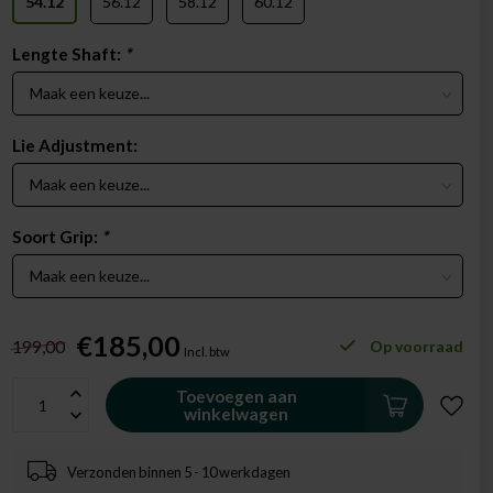
54.12
56.12
58.12
60.12
Lengte Shaft:
*
Lie Adjustment:
Soort Grip:
*
€185,00
199,00
Op voorraad
Incl. btw
Toevoegen aan
winkelwagen
Verzonden binnen 5 - 10 werkdagen