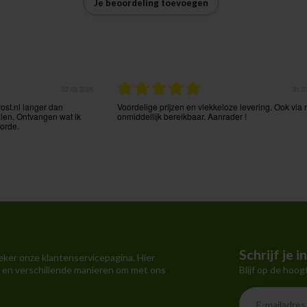
Je beoordeling toevoegen
25.07.2026
23.0
Perfecte en snelle
Zeer vlotte service
tie.
Schrijf je 
eker onze klantenservicepagina. Hier
Blijf op de hoog
 en verschillende manieren om met ons