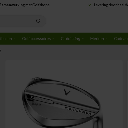
Samenwerking
met Golfshops
Levering door heel 
fballen
Golfaccessoires
Clubfitting
Merken
Cadeau
g