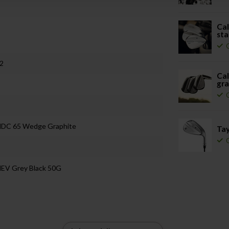
Ca
sta
12
Ca
gra
 HDC 65 Wedge Graphite
Ta
HEV Grey Black 50G