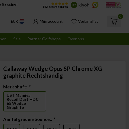
de
Benelux!
8.9
182
beoordelingen
0
Mijn account
Verlanglijst
EUR
bon
Sale
Partner Golfshops
Over ons
Callaway Wedge Opus SP Chrome XG
graphite Rechtshandig
Merk shaft:
*
UST Mamiya
Recoil Dart HDC
65 Wedge
Graphite
Aantal graden/bounce::
*