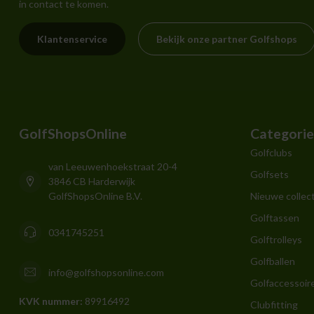
in contact te komen.
Klantenservice
Bekijk onze partner Golfshops
GolfShopsOnline
Categori
Golfclubs
van Leeuwenhoekstraat 20-4
Golfsets
3846 CB Harderwijk
GolfShopsOnline B.V.
Nieuwe collect
Golftassen
0341745251
Golftrolleys
Golfballen
info@golfshopsonline.com
Golfaccessoir
KVK nummer:
89916492
Clubfitting