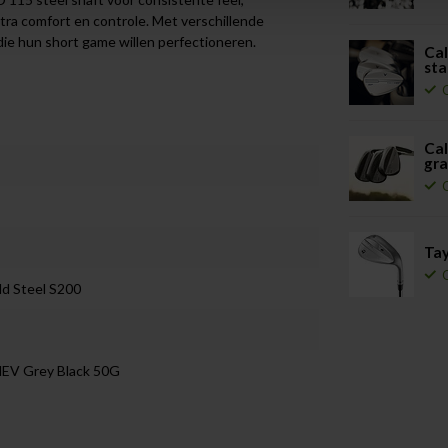
tra comfort en controle. Met verschillende
 die hun short game willen perfectioneren.
Ca
sta
Ca
gra
Ta
d Steel S200
HEV Grey Black 50G