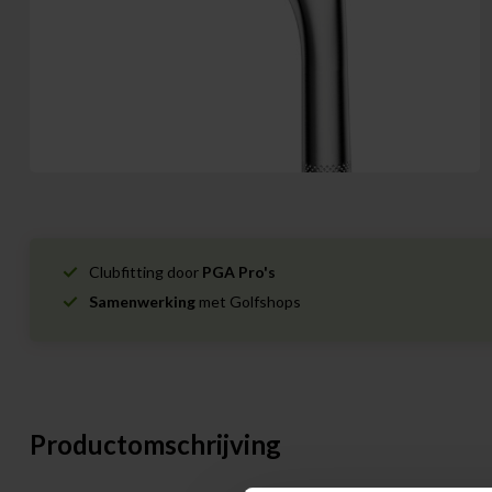
Clubfitting door
PGA Pro's
Samenwerking
met Golfshops
Productomschrijving