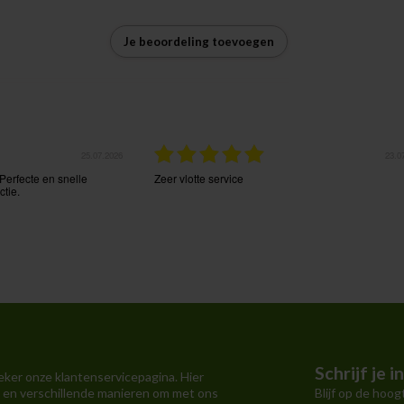
Je beoordeling toevoegen
25.07.2026
23.0
Perfecte en snelle
Zeer vlotte service
tie.
Schrijf je 
eker onze klantenservicepagina. Hier
Blijf op de hoog
 en verschillende manieren om met ons