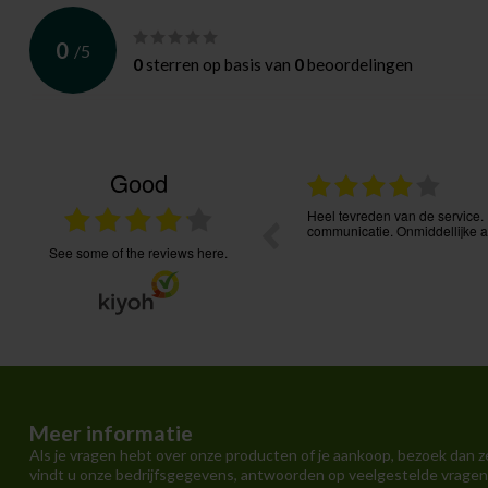
0
/
5
0
sterren op basis van
0
beoordelingen
Good
27.07.2026
s, goede service, bestelling goed te volgen.
Heel tevreden van de service. 
communicatie. Onmiddellijke ac
see some of the reviews here.
Meer informatie
Als je vragen hebt over onze producten of je aankoop, bezoek dan z
vindt u onze bedrijfsgegevens, antwoorden op veelgestelde vragen