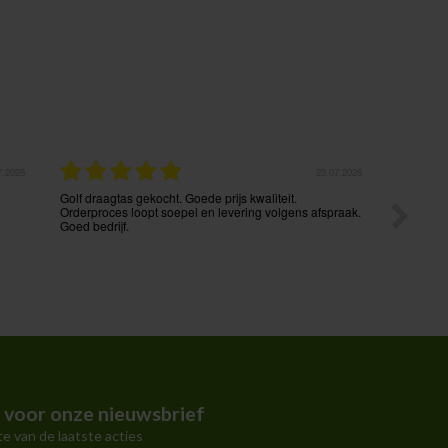
7.2026
23.07.2026
Golf draagtas gekocht. Goede prijs kwaliteit.
Het beste
Orderproces loopt soepel en levering volgens afspraak.
Vanaf het
Goed bedrijf.
communic
termijn e
ingepakt.
nemen. E
in voor onze nieuwsbrief
te van de laatste acties