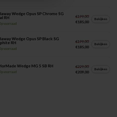
llaway Wedge Opus SP Chrome SG
€199,00
al RH
Bekijken
€185,00
Op voorraad
llaway Wedge Opus SP Black SG
€199,00
phite RH
Bekijken
€185,00
Op voorraad
ylorMade Wedge MG 5 SB RH
€229,00
Bekijken
€209,00
Op voorraad