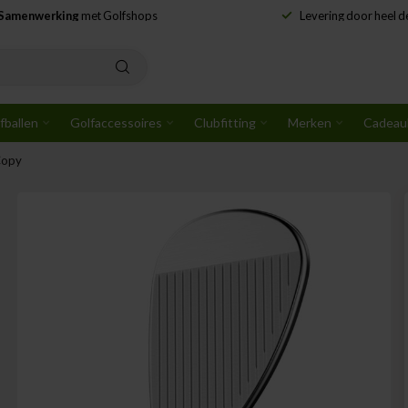
Samenwerking
met Golfshops
Levering door heel 
fballen
Golfaccessoires
Clubfitting
Merken
Cadeau
Copy