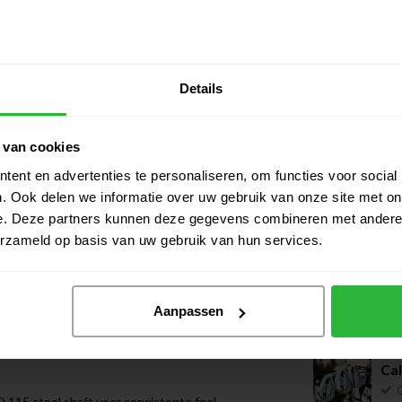
Grind voor rechtshandige
Details
cket Construction, waarbij het zwaartepunt
met hoge spin, ideaal voor geprepareerde korte
et traditionele Spin Gen-ontwerp naar een
 van cookies
ing én cross-hatch bewerking voor extra grip,
ent en advertenties te personaliseren, om functies voor social
. Ook delen we informatie over uw gebruik van onze site met on
e. Deze partners kunnen deze gegevens combineren met andere i
ge bounce (circa 6° bij 58°/60° loft) en
Gerelatee
erzameld op basis van uw gebruik van hun services.
laat de clubkop strak over de turf glijden,
itches en flanken vanaf verscheidene lies
.
Ca
SG 
Aanpassen
verhoging in de teen, slanke topline en
esbeeld. De briljante chrome afwerking geeft
ts
.
Ca
15 steel shaft voor consistente feel,