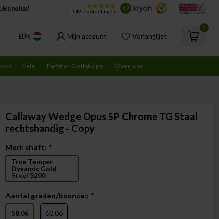
de
Benelux!
8.9
182
beoordelingen
0
Mijn account
Verlanglijst
EUR
bon
Sale
Partner Golfshops
Over ons
Callaway Wedge Opus SP Chrome TG Staal
rechtshandig - Copy
Merk shaft:
*
True Temper
Dynamic Gold
Steel S200
Aantal graden/bounce::
*
58.06
60.06