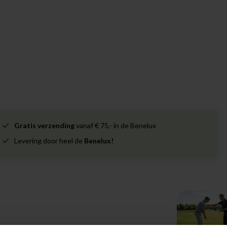
Gratis verzending
vanaf € 75,- in de Benelux
Levering door heel de
Benelux!