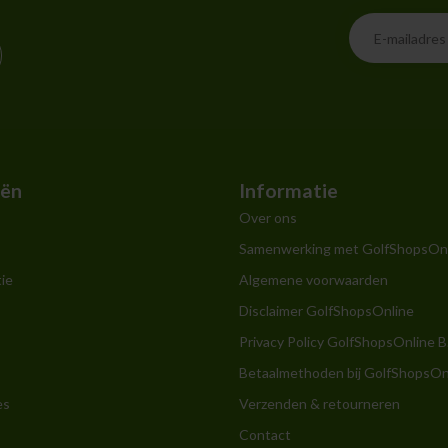
eën
Informatie
Over ons
Samenwerking met GolfShopsOn
ie
Algemene voorwaarden
Disclaimer GolfShopsOnline
Privacy Policy GolfShopsOnline B
Betaalmethoden bij GolfShopsOn
es
Verzenden & retourneren
Contact