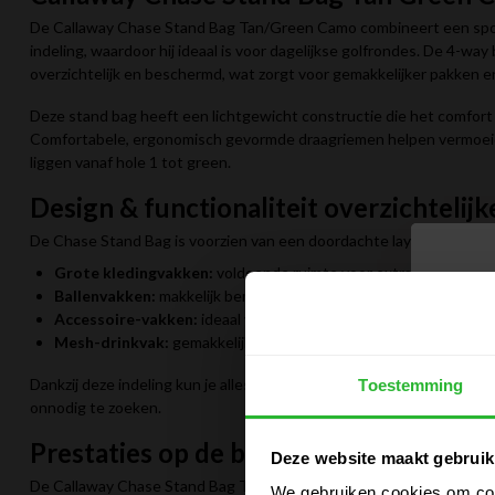
De Callaway Chase Stand Bag Tan/Green Camo combineert een spor
indeling, waardoor hij ideaal is voor dagelijkse golfrondes. De 4-wa
overzichtelijk en beschermd, wat zorgt voor gemakkelijker pakken en
Deze stand bag heeft een lichtgewicht constructie die het comfort 
Comfortabele, ergonomisch gevormde draagriemen helpen vermoeidhei
liggen vanaf hole 1 tot green.
Design & functionaliteit overzichteli
De Chase Stand Bag is voorzien van een doordachte lay-out met me
Grote kledingvakken:
voldoende ruimte voor extra kledinglage
Ballenvakken:
makkelijk bereikbaar, snel bij de hand tijdens je r
Accessoire-vakken:
ideaal voor tees, handschoenen, scorekaar
Mesh-drinkvak:
gemakkelijke toegang tot je waterfles tijdens 
Dankzij deze indeling kun je alles overzichtelijk organiseren zodat je
Toestemming
onnodig te zoeken.
Prestaties op de baan
Deze website maakt gebruik
De Callaway Chase Stand Bag Tan Green Camo blinkt uit in:
We gebruiken cookies om cont