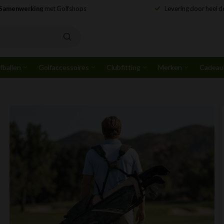
 verzending
vanaf € 75,- in de Benelux
Samenwerking
met 
fballen
Golfaccessoires
Clubfitting
Merken
Cadeau