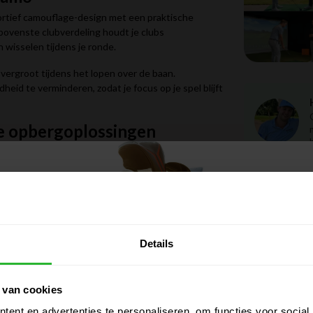
tief camouflage-design met een praktische
y bovenste clubverdeling houdt je clubs
 wisselen tijdens je ronde.
vergroot tijdens het lopen over de baan.
d te verminderen, zodat je focus op je spel blijft
jke opbergoplossingen
erdere vakken voor je golfbenodigdheden, zoals:
n of accessoires.
Gerelatee
onde.
ten en andere essentials.
het lopen.
Cal
 tijdens de ronde snel bij je spullen kunt zonder
Details
Cal
 van cookies
ent en advertenties te personaliseren, om functies voor social