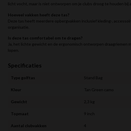
licht vocht, maar is niet ontworpen om je clubs droog te houden bi
Hoeveel vakken heeft deze tas?
Deze tas heeft meerdere opbergvakken inclusief kleding-, accessoir
organisatie.
Is deze tas comfortabel om te dragen?
Ja, het lichte gewicht en de ergonomisch ontworpen draagriemen 
lopen.
Specificaties
Type golftas
Stand Bag
Kleur
Tan Green camo
Gewicht
2,3 kg
Topmaat
9 inch
Aantal clubvakken
4