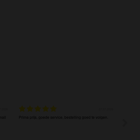
7.2026
27.07.2026
mail
Prima prijs, goede service, bestelling goed te volgen.
Heel tevr
communica