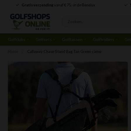
Clubfitting door
PGA Pro's
Gratis
Golfclubs
Golfsets
Golftassen
Golftrolleys
Gol
Home
/
Callaway Chase Stand Bag Tan Green camo