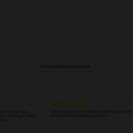
Je beoordeling toevoegen
02.08.2026
31.0
ost.nl langer dan
Voordelige prijzen en vlekkeloze levering. Ook via 
llen. Ontvangen wat ik
onmiddellijk bereikbaar. Aanrader !
 orde.