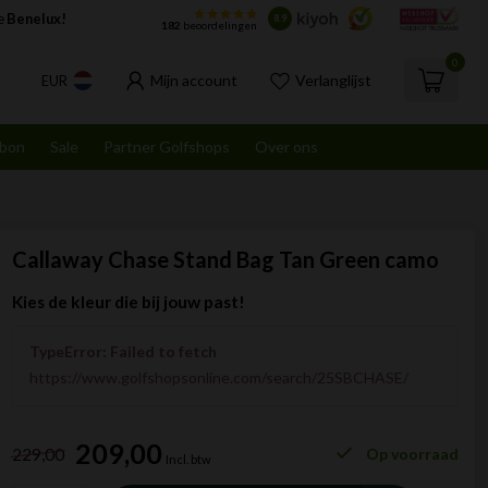
Golfshops
Levering door heel de
Benelux!
8.9
182
beoordelingen
0
Mijn account
Verlanglijst
EUR
bon
Sale
Partner Golfshops
Over ons
Callaway Chase Stand Bag Tan Green camo
Kies de kleur die bij jouw past!
TypeError: Failed to fetch
https://www.golfshopsonline.com/search/25SBCHASE/
209,00
229,00
Op voorraad
Incl. btw