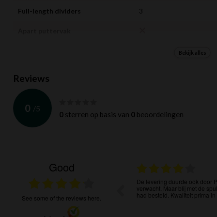
Full-length dividers
3
Apart puttervak
Aantal opbergvakken
7
Bekijk alles
Waterbestendig
Reviews
Draagriem
Dubbel
0
/
5
Uitklapbare poten
0
sterren op basis van
0
beoordelingen
Geschikt voor trolley
Trolleybanddoorvoer
Good
Afneembare draagriemen
12.07.2026
e levering Goed golfkarretje !
De levering duurde ook door P
verwacht. Maar blij met de spu
Regenkap meegeleverd
had besteld. Kwaliteit prima in
see some of the reviews here.