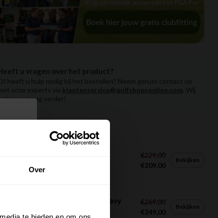
Heeft u vragen over het product?
Of heeft u hulp nodig bij het bestellen? Neem gerust contact op
met onze experts via
klantenservice@golfshopsonline.com
. Wij
helpen u graag verder!
rde producten
laway Chase 14 Cart Bag zilver
€229,00
Bekijken
€209,00
Op voorraad
Over
laway Chase 14 DRY Cart Bag navy
€269,00
Bekijken
€249,00
Op voorraad
 media te bieden en om ons