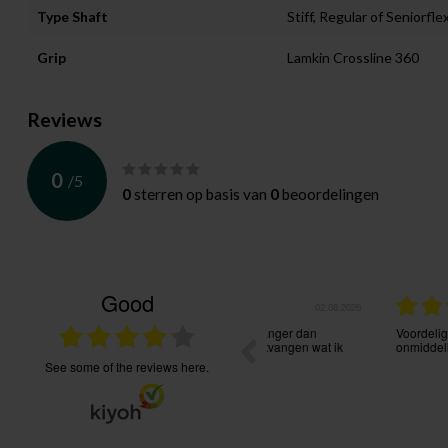
Type Shaft
Stiff, Regular of Seniorfle
Grip
Lamkin Crossline 360
Reviews
0
/
5
0
sterren op basis van
0
beoordelingen
Good
27.07.2026
s, goede service, bestelling goed te volgen.
Heel tevreden van de service. 
communicatie. Onmiddellijke ac
see some of the reviews here.