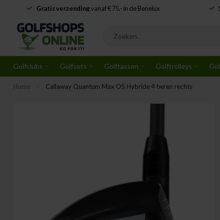
Gratis verzending
vanaf € 75,- in de Benelux
Golfclubs
Golfsets
Golftassen
Golftrolleys
Gol
Home
/
Callaway Quantum Max OS Hybride 4 heren rechts