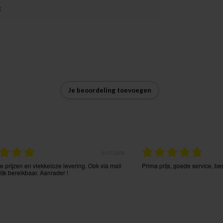
x
Je beoordeling toevoegen
25.07.2026
23.0
Perfecte en snelle
Zeer vlotte service
tie.