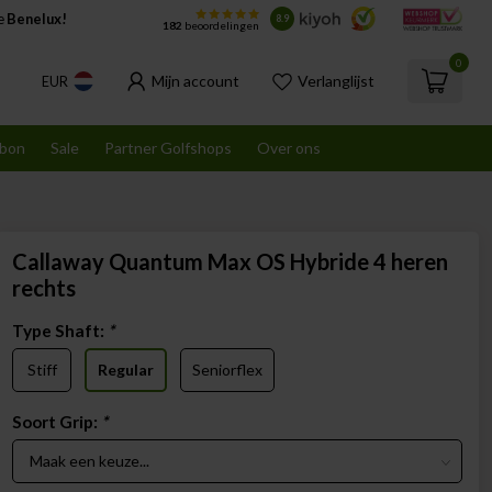
de
Benelux!
8.9
182
beoordelingen
0
Mijn account
Verlanglijst
EUR
bon
Sale
Partner Golfshops
Over ons
Callaway Quantum Max OS Hybride 4 heren
rechts
Type Shaft:
*
Stiff
Regular
Seniorflex
Soort Grip:
*