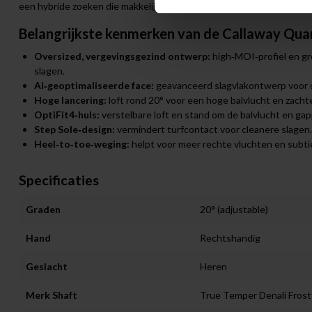
een hybride zoeken die makkelijk te slaan is, ongeacht het niveau va
Belangrijkste kenmerken van de Callaway Qu
Oversized, vergevingsgezind ontwerp:
high‑MOI‑profiel en gr
slagen.
Ai‑geoptimaliseerde face:
geavanceerd slagvlakontwerp voor op
Hoge lancering:
loft rond 20° voor een hoge balvlucht en zacht
OptiFit4‑huls:
verstelbare loft en stand om de balvlucht en gap
Step Sole‑design:
vermindert turfcontact voor cleanere slagen.
Heel‑to‑toe‑weging:
helpt voor meer rechte vluchten en subti
Specificaties
Graden
20° (adjustable)
Hand
Rechtshandig
Geslacht
Heren
Merk Shaft
True Temper Denali Frost 