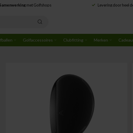
Samenwerking
met Golfshops
Levering door heel 
fballen
Golfaccessoires
Clubfitting
Merken
Cadeau