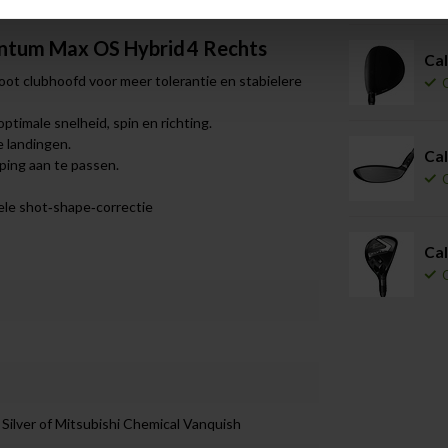
n hun spel.
antum Max OS Hybrid 4 Rechts
Cal
oot clubhoofd voor meer tolerantie en stabielere
timale snelheid, spin en richting.
e landingen.
Cal
ping aan te passen.
ele shot‑shape‑correctie
Cal
Silver of Mitsubishi Chemical Vanquish