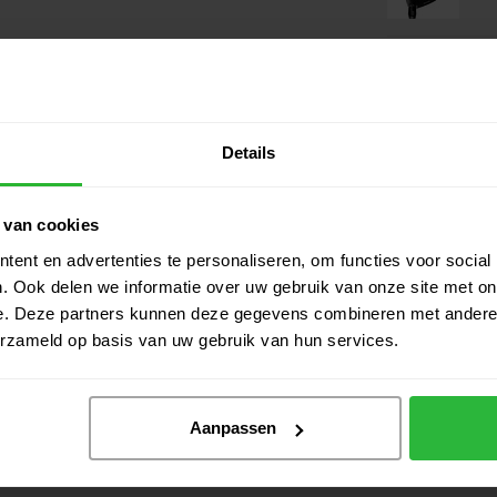
 Fast‑serie OptiFit4‑instelmogelijkheden voor
Bij de 7‑wood ligt de nadruk vooral op stabiel, hoog
Cal
antum Max Fast Fairway Wood 7
Details
heid te verhogen zonder extra kracht.
 van cookies
met zachte landingen.
nauwkeurigheid over het oppervlak.
ent en advertenties te personaliseren, om functies voor social
n.
. Ook delen we informatie over uw gebruik van onze site met on
 ook bij niet‑perfect contact.
e. Deze partners kunnen deze gegevens combineren met andere i
al voor dames die een combinatie van afstand en
erzameld op basis van uw gebruik van hun services.
Aanpassen
n gematigde swingsnelheid die een lichte,
ergevingsgezind karakter.