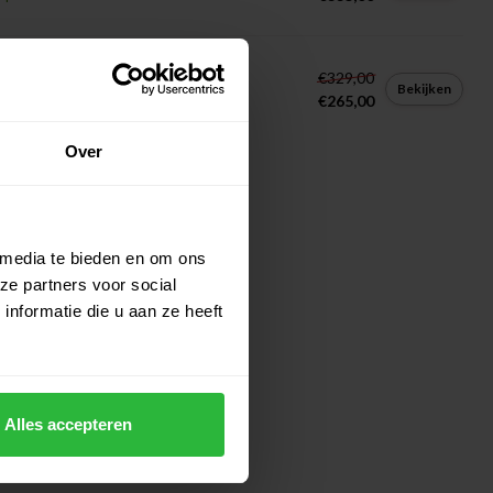
laway Elyte Hybride 4 dames
€329,00
Bekijken
€265,00
Op voorraad
Over
 media te bieden en om ons
ze partners voor social
nformatie die u aan ze heeft
Alles accepteren