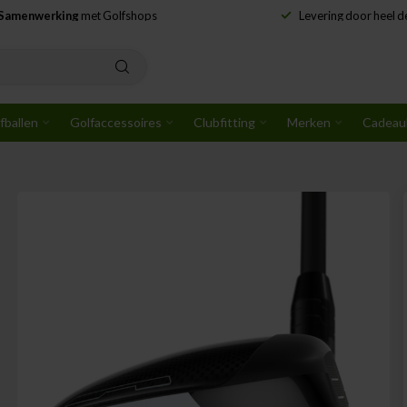
Samenwerking
met Golfshops
Levering door heel 
fballen
Golfaccessoires
Clubfitting
Merken
Cadeau