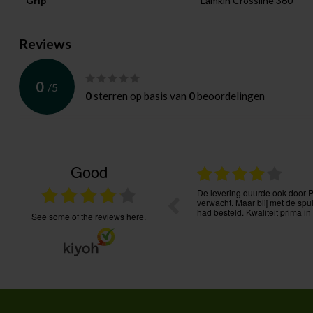
Grip
Lamkin Crossline 360
Reviews
0
/
5
0
sterren op basis van
0
beoordelingen
Good
27.07.2026
s, goede service, bestelling goed te volgen.
Heel tevreden van de service. 
communicatie. Onmiddellijke ac
see some of the reviews here.