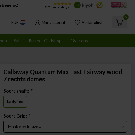
de
Benelux!
8.9
182
beoordelingen
0
Mijn account
Verlanglijst
EUR
bon
Sale
Partner Golfshops
Over ons
Callaway Quantum Max Fast Fairway wood
7 rechts dames
Soort shaft:
*
Ladyflex
Soort Grip:
*