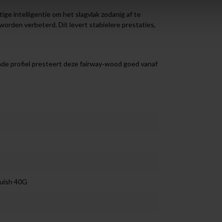
e intelligentie om het slagvlak zodanig af te
orden verbeterd. Dit levert stabielere prestaties,
nde profiel presteert deze fairway‑wood goed vanaf
quish 40G