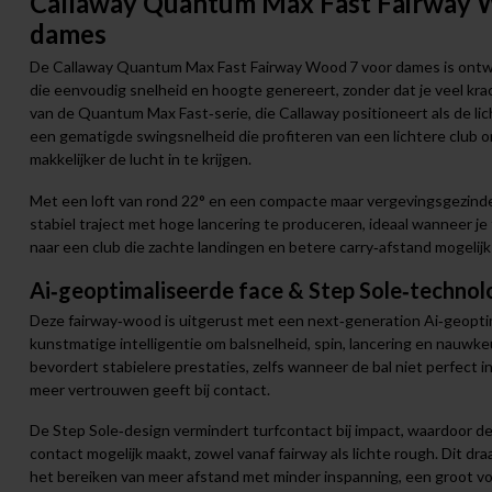
Callaway Quantum Max Fast Fairway 
dames
De Callaway Quantum Max Fast Fairway Wood 7 voor dames is ontw
die eenvoudig snelheid en hoogte genereert, zonder dat je veel kra
van de Quantum Max Fast‑serie, die Callaway positioneert als de li
een gematigde swingsnelheid die profiteren van een lichtere club 
makkelijker de lucht in te krijgen.
Met een loft van rond 22° en een compacte maar vergevingsgezinde
stabiel traject met hoge lancering te produceren, ideaal wanneer j
naar een club die zachte landingen en betere carry‑afstand mogelijk
Ai‑geoptimaliseerde face & Step Sole‑technol
Deze fairway‑wood is uitgerust met een next‑generation Ai‑geopti
kunstmatige intelligentie om balsnelheid, spin, lancering en nauwkeu
bevordert stabielere prestaties, zelfs wanneer de bal niet perfect i
meer vertrouwen geeft bij contact.
De Step Sole‑design vermindert turfcontact bij impact, waardoor d
contact mogelijk maakt, zowel vanaf fairway als lichte rough. Dit dra
het bereiken van meer afstand met minder inspanning, een groot v