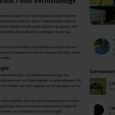
Wood 7 voor Rechtshandige
orpen om golfsters een fairway‑wood te bieden
cht hoeft te zetten. Deze 7‑wood maakt deel uit
chtste fairway‑wood‑optie, gericht op spelers met
om clubhoofd‑snelheid te verhogen en de bal
 constructie helpt deze fairway‑wood je om een
e tussen je langere woods en hogere loftclubs zoekt
 maakt.
ogie
Gerelatee
maliseerde face, ontwikkeld met behulp van
righeid over het hele slagvlak te optimaliseren. Dit
Cal
n het midden van het slagvlak wordt geraakt, wat je
e club soepeler door het gras beweegt en schoner
agt bij aan een consistente balvlucht en helpt bij
Cal
oordeel voor gemiddelde tot gematigde