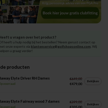
Heeft u vragen over het product?
Of heeft u hulp nodig bij het bestellen? Neem gerust contact op
met onze experts via
klantenservice@golfshopsonline.com
. Wij
helpen u graag verder!
rde producten
laway Elyte Driver RH Dames
€649,00
Bekijken
€479,00
Op voorraad
laway Elyte Fairway wood 7 dames
€399,00
Bekijken
€335,00
Op voorraad