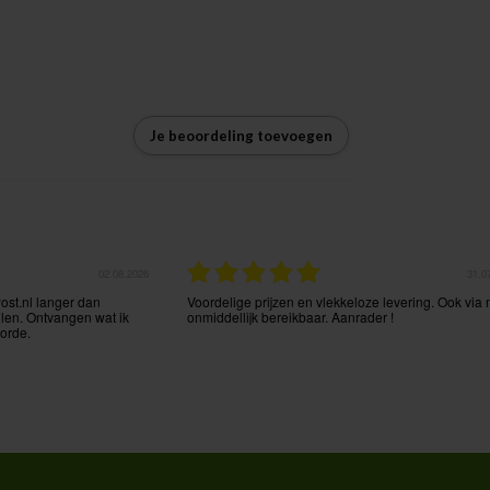
Je beoordeling toevoegen
25.07.2026
23.0
Perfecte en snelle
Zeer vlotte service
tie.