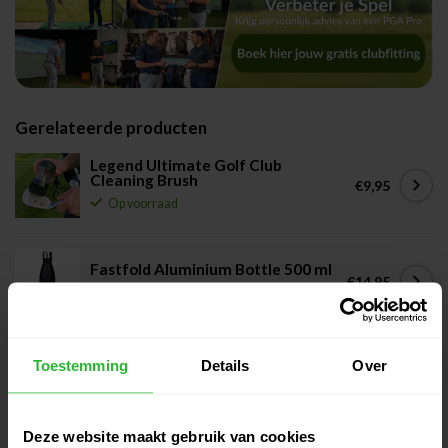
Gerelateerde producten
Legend Ultimate Golf Club
Cleaning Brush
€9,95
Op voorraad
Fastfold Aluminium Bottle 500 ml
€14,95
Op voorraad
TaylorMade Tour Golfhanddoek
Toestemming
Details
Over
wit
€32,00
Niet op voorraad
Deze website maakt gebruik van cookies