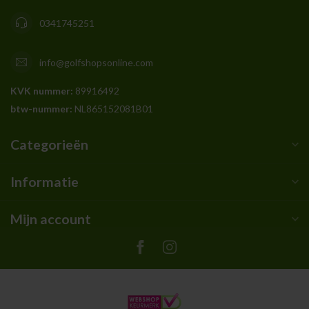
0341745251
info@golfshopsonline.com
KVK nummer:
89916492
btw-nummer:
NL865152081B01
Categorieën
Informatie
Mijn account