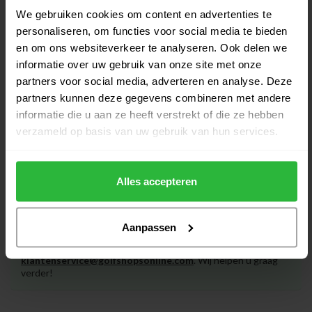
Golfborstel met waterreservoir
€15,95
We gebruiken cookies om content en advertenties te
zwart
€12,95
personaliseren, om functies voor social media te bieden
Op voorraad
en om ons websiteverkeer te analyseren. Ook delen we
informatie over uw gebruik van onze site met onze
TaylorMade Tour Golfhanddoek
€32,00
partners voor social media, adverteren en analyse. Deze
zwart
€29,95
partners kunnen deze gegevens combineren met andere
Op voorraad
informatie die u aan ze heeft verstrekt of die ze hebben
verzameld op basis van uw gebruik van hun services.
Alles accepteren
Heeft u vragen over het product?
Aanpassen
Of heeft u hulp nodig bij het bestellen? Neem gerust contact
op met onze experts via
klantenservice@golfshopsonline.com
. Wij helpen u graag
verder!