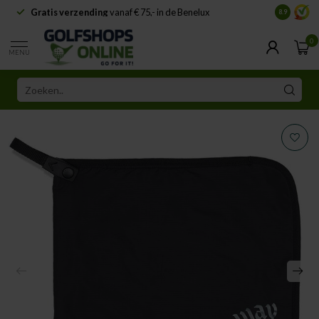
Gratis verzending
vanaf € 75,- in de Benelux
Samenwe
8.9
0
MENU