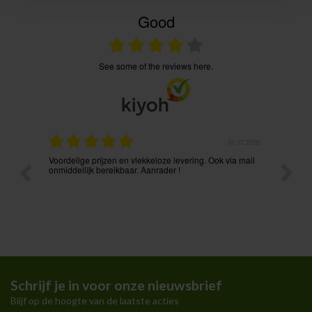
Good
see some of the reviews here.
.08.2026
31.07.2026
Voordelige prijzen en vlekkeloze levering. Ook via mail
Prima p
t ik had
onmiddellijk bereikbaar. Aanrader !
Schrijf je in voor onze nieuwsbrief
Blijf op de hoogte van de laatste acties