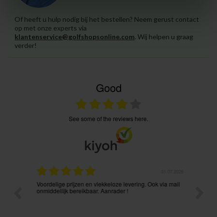
Of heeft u hulp nodig bij het bestellen? Neem gerust contact
op met onze experts via
klantenservice@golfshopsonline.com
. Wij helpen u graag
verder!
Good
see some of the reviews here.
.08.2026
31.07.2026
Voordelige prijzen en vlekkeloze levering. Ook via mail
Prima p
t ik had
onmiddellijk bereikbaar. Aanrader !