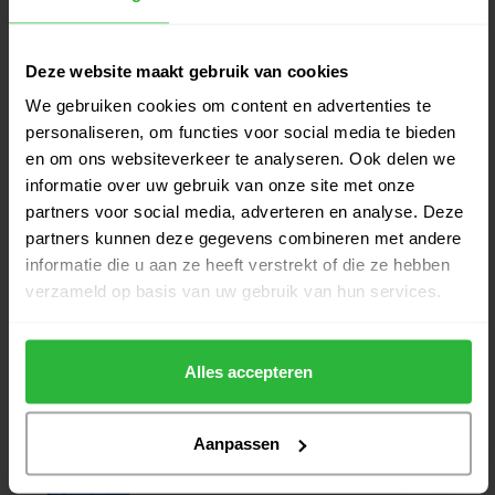
Op voorraad
Callaway Chase 14 DRY Cart Bag
Deze website maakt gebruik van cookies
€269,00
wit zilver
€249,00
We gebruiken cookies om content en advertenties te
Op voorraad
personaliseren, om functies voor social media te bieden
en om ons websiteverkeer te analyseren. Ook delen we
Callaway Chase 14 DRY Cart Bag
€269,00
informatie over uw gebruik van onze site met onze
Zwart
€249,00
partners voor social media, adverteren en analyse. Deze
Op voorraad
partners kunnen deze gegevens combineren met andere
informatie die u aan ze heeft verstrekt of die ze hebben
Callaway Chase 14 DRY Cart Bag
€269,00
verzameld op basis van uw gebruik van hun services.
Rood
€249,00
Op voorraad
Alles accepteren
Aanpassen
Heeft u vragen over het product?