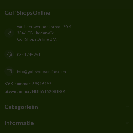
GolfShopsOnline
van Leeuwenhoekstraat 20-4
3846 CB Harderwijk
GolfShopsOnline B.V.
0341745251
info@golfshopsonline.com
KVK nummer:
89916492
btw-nummer:
NL865152081B01
Categorieën
Informatie