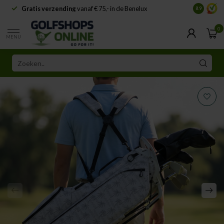
Gratis verzending
vanaf € 75,- in de Benelux
Samenwe
8.9
0
MENU