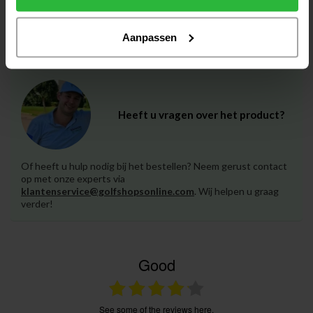
Callaway Quantum MAX IJzer 4
€186,00
staal links
€169,00
Op voorraad
Aanpassen
Heeft u vragen over het product?
Of heeft u hulp nodig bij het bestellen? Neem gerust contact
op met onze experts via
klantenservice@golfshopsonline.com
. Wij helpen u graag
verder!
Good
see some of the reviews here.