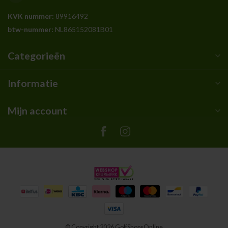
KVK nummer:
89916492
btw-nummer:
NL865152081B01
Categorieën
Informatie
Mijn account
© Copyright 2026 GolfShopsOnline