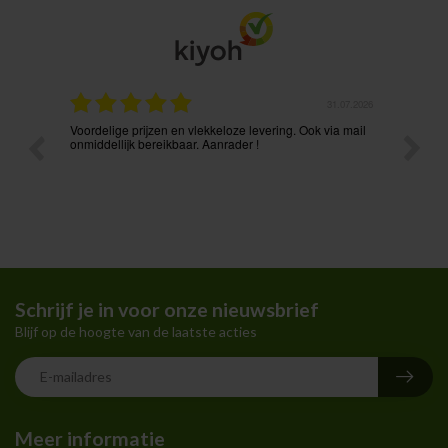
.08.2026
31.07.2026
Voordelige prijzen en vlekkeloze levering. Ook via mail
Prima p
t ik had
onmiddellijk bereikbaar. Aanrader !
Schrijf je in voor onze nieuwsbrief
Blijf op de hoogte van de laatste acties
Meer informatie