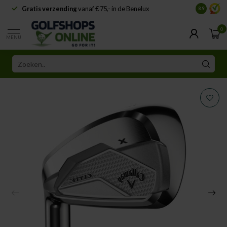
Gratis verzending
vanaf € 75,- in de Benelux
Samenwe
8.9
0
MENU