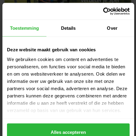
Toestemming
Details
Over
Gerelateerde producten
Deze website maakt gebruik van cookies
Callaway Elyte X IJzer 4 staal LH
€178,00
€149,00
Op voorraad
We gebruiken cookies om content en advertenties te
personaliseren, om functies voor social media te bieden
en om ons websiteverkeer te analyseren. Ook delen we
Callaway Quantum MAX IJzer 4
informatie over uw gebruik van onze site met onze
€186,00
graphite links
€169,00
partners voor social media, adverteren en analyse. Deze
Op voorraad
partners kunnen deze gegevens combineren met andere
informatie die u aan ze heeft verstrekt of die ze hebben
Callaway Quantum MAX OS IJzer
verzameld op basis van uw gebruik van hun services.
€186,00
4 graphite links
€169,00
Op voorraad
Alles accepteren