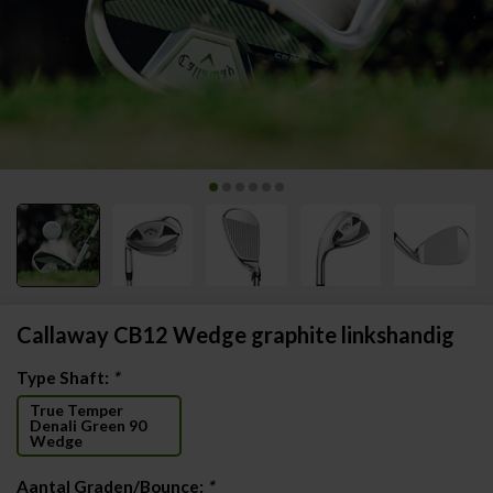
Callaway CB12 Wedge graphite linkshandig
Type Shaft:
*
True Temper
Denali Green 90
Wedge
Aantal Graden/Bounce:
*