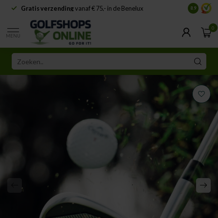
Gratis verzending
vanaf € 75,- in de Benelux
Samenwe
8.9
0
MENU