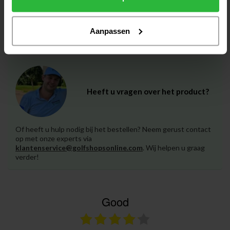
Titleist Vokey Wedge SM11
€220,00
Nickel F staal LH
€205,00
Niet op voorraad
Aanpassen
Heeft u vragen over het product?
Of heeft u hulp nodig bij het bestellen? Neem gerust contact
op met onze experts via
klantenservice@golfshopsonline.com
. Wij helpen u graag
verder!
Good