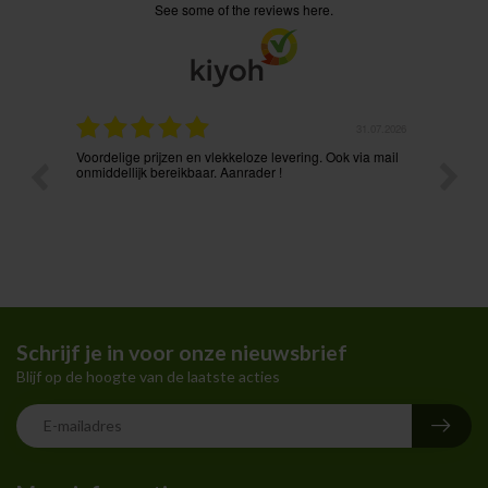
see some of the reviews here.
.08.2026
31.07.2026
Voordelige prijzen en vlekkeloze levering. Ook via mail
Prima p
t ik had
onmiddellijk bereikbaar. Aanrader !
Schrijf je in voor onze nieuwsbrief
Blijf op de hoogte van de laatste acties