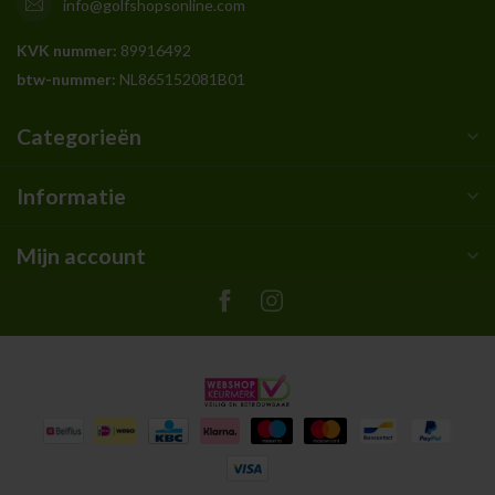
info@golfshopsonline.com
KVK nummer:
89916492
btw-nummer:
NL865152081B01
Categorieën
Informatie
Mijn account