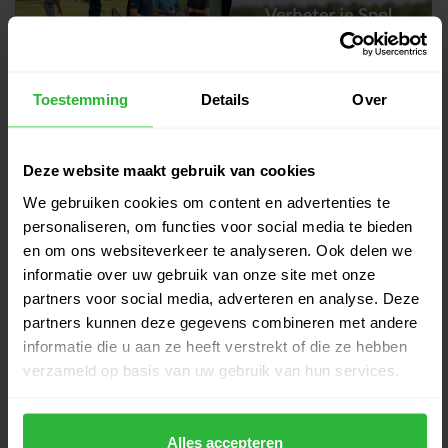
Toestemming
Details
Over
Gerelateerde producten
Deze website maakt gebruik van cookies
Callaway CB12 Wedge staal LH
€169,00
We gebruiken cookies om content en advertenties te
€155,00
Op voorraad
personaliseren, om functies voor social media te bieden
en om ons websiteverkeer te analyseren. Ook delen we
informatie over uw gebruik van onze site met onze
TaylorMade Wedge MG 5 SB LH
€229,00
partners voor social media, adverteren en analyse. Deze
€209,00
Niet op voorraad
partners kunnen deze gegevens combineren met andere
informatie die u aan ze heeft verstrekt of die ze hebben
Wilson Staff model ZM Wedge
verzameld op basis van uw gebruik van hun services.
€149,00
staal LH
€139,00
Op voorraad
Alles accepteren