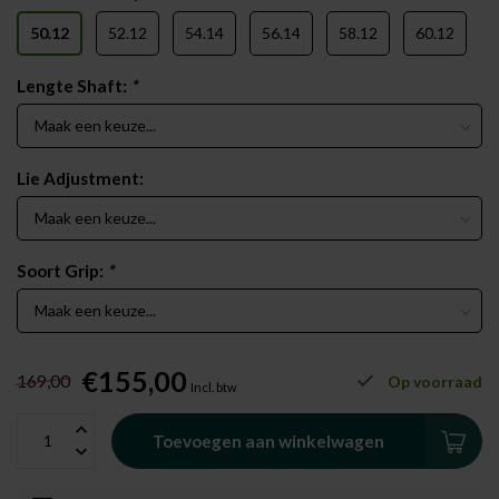
50.12
52.12
54.14
56.14
58.12
60.12
Lengte Shaft:
*
Lie Adjustment:
Soort Grip:
*
€155,00
169,00
Op voorraad
Incl. btw
Toevoegen aan winkelwagen