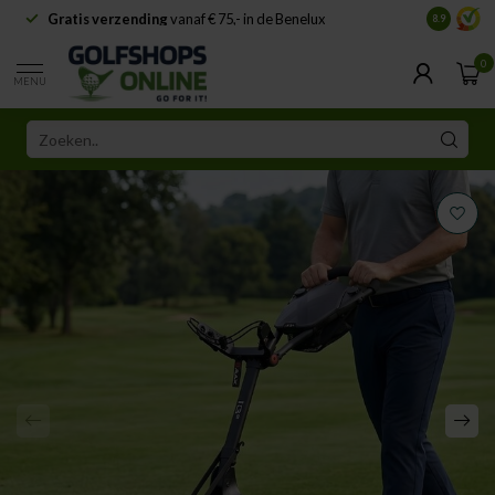
Gratis verzending
vanaf € 75,- in de Benelux
Samenwe
8.9
0
MENU