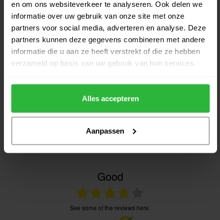
en om ons websiteverkeer te analyseren. Ook delen we
€349,95
Niet op voorraad
informatie over uw gebruik van onze site met onze
partners voor social media, adverteren en analyse. Deze
partners kunnen deze gegevens combineren met andere
informatie die u aan ze heeft verstrekt of die ze hebben
verzameld op basis van uw gebruik van hun services.
Heeft u vragen over het product?
Alles accepteren
Of heeft u hulp nodig bij het bestellen? Neem gerust contact
op met onze experts via
klantenservice@golfshopsonline.com
. Wij helpen u graag
Aanpassen
verder!
Good
see some of the reviews here.