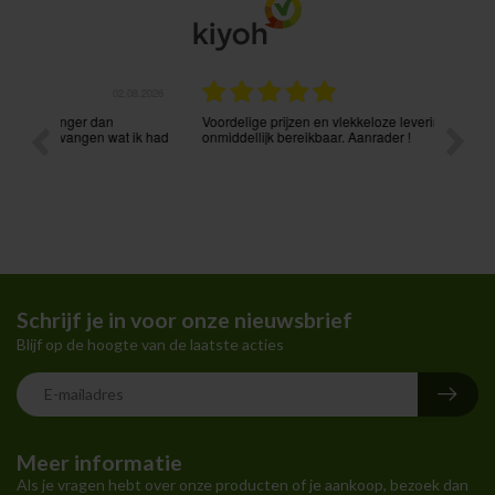
.08.2026
31.07.2026
Voordelige prijzen en vlekkeloze levering. Ook via mail
Prima p
t ik had
onmiddellijk bereikbaar. Aanrader !
Schrijf je in voor onze nieuwsbrief
Blijf op de hoogte van de laatste acties
Meer informatie
Als je vragen hebt over onze producten of je aankoop, bezoek dan