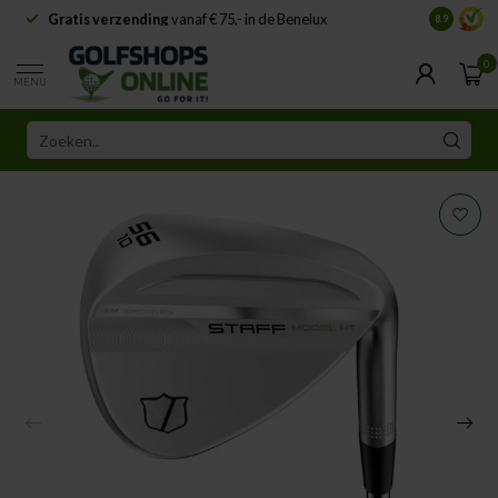
Gratis verzending
vanaf € 75,- in de Benelux
Samenwe
8.9
0
MENU