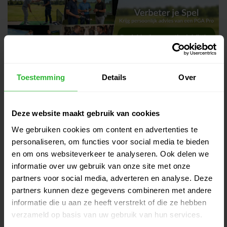
Gerelateerde producten
Toestemming
Details
Over
Callaway Wedge Opus SP Black
€199,00
Shadow SG staal RH
€185,00
Deze website maakt gebruik van cookies
Op voorraad
We gebruiken cookies om content en advertenties te
personaliseren, om functies voor social media te bieden
Titleist Vokey Wedge SM11 JB F
€220,00
Staal RH
en om ons websiteverkeer te analyseren. Ook delen we
€205,00
Op voorraad
informatie over uw gebruik van onze site met onze
partners voor social media, adverteren en analyse. Deze
partners kunnen deze gegevens combineren met andere
Callaway CB12 Wedge graphite
€169,00
RH
informatie die u aan ze heeft verstrekt of die ze hebben
€155,00
Op voorraad
verzameld op basis van uw gebruik van hun services.