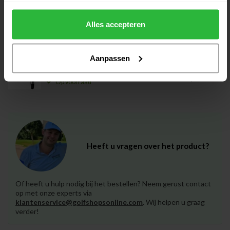
Callaway Wedge Opus SP
€199,00
Chrome SG staal RH
Alles accepteren
€185,00
Op voorraad
Aanpassen
Callaway Elyte X Approach
€178,00
Wedge staal RH
€149,00
Op voorraad
Heeft u vragen over het product?
Of heeft u hulp nodig bij het bestellen? Neem gerust contact
op met onze experts via
klantenservice@golfshopsonline.com
. Wij helpen u graag
verder!