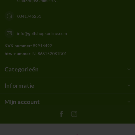
GolfShopsOnline B.V.
0341745251
info@golfshopsonline.com
KVK nummer:
89916492
btw-nummer:
NL865152081B01
Categorieën
Informatie
Mijn account