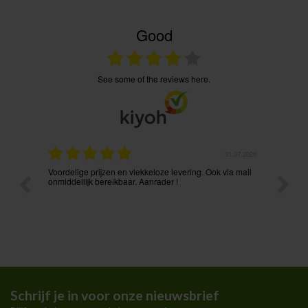
Good
see some of the reviews here.
.08.2026
31.07.2026
Voordelige prijzen en vlekkeloze levering. Ook via mail
Prima p
t ik had
onmiddellijk bereikbaar. Aanrader !
Schrijf je in voor onze nieuwsbrief