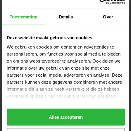
€399,00
Torched L-neck putter RH
€379,00
Op voorraad
Toestemming
Details
Over
TaylorMade Spider Tour X SL
€399,00
slant putter RH
€379,00
Deze website maakt gebruik van cookies
Op voorraad
We gebruiken cookies om content en advertenties te
personaliseren, om functies voor social media te bieden
TaylorMade Spider Tour X
€399,00
Torched slant putter RH
en om ons websiteverkeer te analyseren. Ook delen we
€379,00
Op voorraad
informatie over uw gebruik van onze site met onze
partners voor social media, adverteren en analyse. Deze
partners kunnen deze gegevens combineren met andere
Odyssey DFX Ten S Putter RH
€169,00
informatie die u aan ze heeft verstrekt of die ze hebben
€159,00
Op voorraad
verzameld op basis van uw gebruik van hun services.
Wilson infinite Zero Torque The
€219,00
606
Alles accepteren
€205,00
Op voorraad