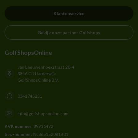
Klantenservice
Bekijk onze partner Golfshops
GolfShopsOnline
van Leeuwenhoekstraat 20-4
3846 CB Harderwijk
GolfShopsOnline B.V.
0341745251
info@golfshopsonline.com
KVK nummer:
89916492
btw-nummer:
NL865152081B01