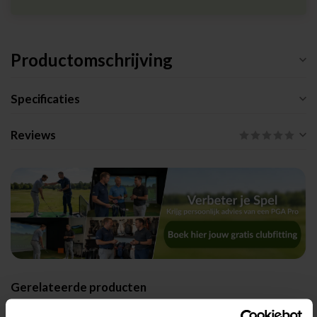
Productomschrijving
Specificaties
Reviews
Gerelateerde producten
TaylorMade Spider Tour X