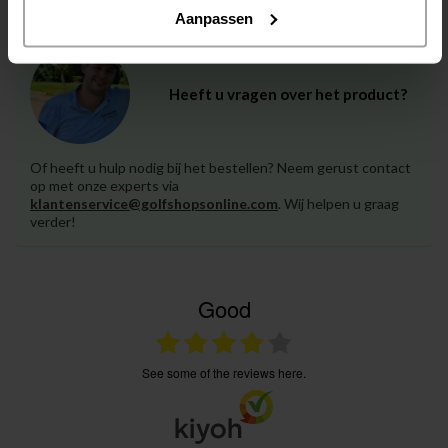
Aanpassen
Heeft u vragen over het product?
Of heeft u hulp nodig bij het bestellen? Neem gerust contact
op met onze experts via
klantenservice@golfshopsonline.com
. Wij helpen u graag
verder!
Good
see some of the reviews here.