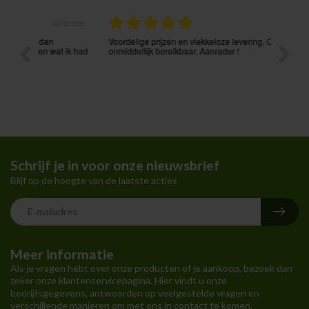
.08.2026
31.07.2026
Voordelige prijzen en vlekkeloze levering. Ook via mail
Prima p
t ik had
onmiddellijk bereikbaar. Aanrader !
Schrijf je in voor onze nieuwsbrief
Blijf op de hoogte van de laatste acties
Meer informatie
Als je vragen hebt over onze producten of je aankoop, bezoek dan
zeker onze klantenservicepagina. Hier vindt u onze
bedrijfsgegevens, antwoorden op veelgestelde vragen en
verschillende manieren om met ons in contact te komen.