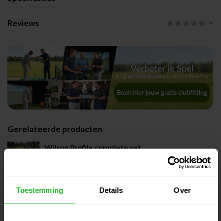
Reviews
Gerelateerde producten
Wilson Profile complete set
€649,00
heren graphite RH
€549,00
Op voorraad
Toestemming
Details
Over
Wilson Profile halve set dames
€399,00
graphite RH
€369,00
Op voorraad