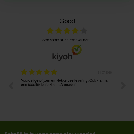
Good
see some of the reviews here.
.08.2026
31.07.2026
Voordelige prijzen en vlekkeloze levering. Ook via mail
Prima p
t ik had
onmiddellijk bereikbaar. Aanrader !
Schrijf je in voor onze nieuwsbrief