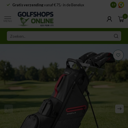
Gratis verzending
vanaf € 75,- in de Benelux
Samenwe
8.9
0
MENU