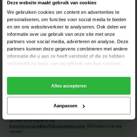
Deze website maakt gebruik van cookies
We gebruiken cookies om content en advertenties te
Wilson Profile halve set heren
€369,00
staal RH
personaliseren, om functies voor social media te bieden
€339,00
Op voorraad
en om ons websiteverkeer te analyseren. Ook delen we
informatie over uw gebruik van onze site met onze
partners voor social media, adverteren en analyse. Deze
Wilson Profile halve set heren
€399,00
graphite LH
partners kunnen deze gegevens combineren met andere
€369,00
Op voorraad
informatie die u aan ze heeft verstrekt of die ze hebben
verzameld op basis van uw gebruik van hun services.
Alles accepteren
Heeft u vragen over het product?
Aanpassen
Of heeft u hulp nodig bij het bestellen? Neem gerust contact
op met onze experts via
klantenservice@golfshopsonline.com
. Wij helpen u graag
verder!